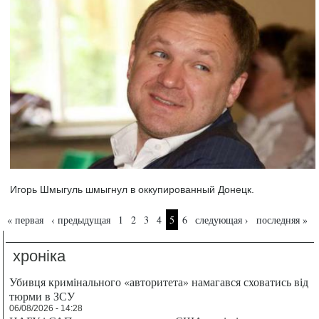
Игорь Шмыгуль шмыгнул в оккупированный Донецк.
Страницы
« первая
‹ предыдущая
1
2
3
4
5
6
следующая ›
последняя »
хроніка
Убивця кримінального «авторитета» намагався сховатись від
тюрми в ЗСУ
06/08/2026 - 14:28