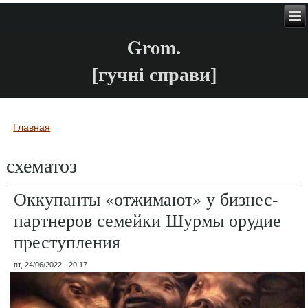
Grom.
[гучні справи]
Главная
Вы здесь
схематоз
Оккупанты «отжимают» у бизнес-
партнеров семейки Шурмы орудие
преступления
пт, 24/06/2022 - 20:17