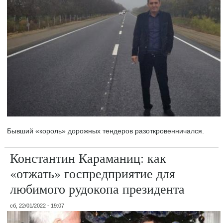
Бывший «король» дорожных тендеров разоткровенничался.
Константин Караманиц: как
«отжать» госпредприятие для
любимого рудокопа президента
сб, 22/01/2022 - 19:07