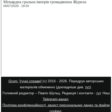
Мільярдна гральна імперія громадянина Журила
09/07/2026 - 18:04
Grom.
[гучні справи]
(с) 2016 - 2026. Передрук авторських
матеріалів обмежено (докладніше див.
тут
).
Головний редактор – Павло Шульц. Редакція і контакти -
тут
. Наш
Telegram-канал
.
Політика конфіденційності, захист персональних даних та файли
cookies
.