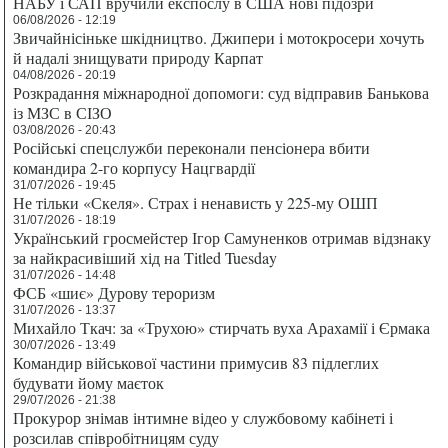
НАБУ і САП вручили експослу в США нові підозри
06/08/2026 - 12:19
Звичайнісіньке шкідництво. Джипери і мотокросери хочуть
й надалі знищувати природу Карпат
04/08/2026 - 20:19
Розкрадання міжнародної допомоги: суд відправив Банькова
із МЗС в СІЗО
03/08/2026 - 20:43
Російські спецслужби переконали пенсіонера вбити
командира 2-го корпусу Нацгвардії
31/07/2026 - 19:45
Не тільки «Скеля». Страх і ненависть у 225-му ОШП
31/07/2026 - 18:19
Український гросмейстер Ігор Самуненков отримав відзнаку
за найкрасивіший хід на Titled Tuesday
31/07/2026 - 14:48
ФСБ «шиє» Дурову тероризм
31/07/2026 - 13:37
Михайло Ткач: за «Трухою» стирчать вуха Арахамії і Єрмака
30/07/2026 - 13:49
Командир військової частини примусив 83 підлеглих
будувати йому маєток
29/07/2026 - 21:38
Прокурор знімав інтимне відео у службовому кабінеті і
розсилав співробітницям суду