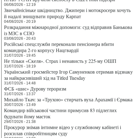
06/08/2026 - 12:19
Звичайнісіньке шкідництво. Джипери і мотокросери хочуть
й надалі знищувати природу Карпат
04/08/2026 - 20:19
Розкрадання міжнародної допомоги: суд відправив Банькова
із МЗС в СІЗО
03/08/2026 - 20:43
Російські спецслужби переконали пенсіонера вбити
командира 2-го корпусу Нацгвардії
31/07/2026 - 19:45
Не тільки «Скеля». Страх і ненависть у 225-му ОШП
31/07/2026 - 18:19
Український гросмейстер Ігор Самуненков отримав відзнаку
за найкрасивіший хід на Titled Tuesday
31/07/2026 - 14:48
ФСБ «шиє» Дурову тероризм
31/07/2026 - 13:37
Михайло Ткач: за «Трухою» стирчать вуха Арахамії і Єрмака
30/07/2026 - 13:49
Командир військової частини примусив 83 підлеглих
будувати йому маєток
29/07/2026 - 21:38
Прокурор знімав інтимне відео у службовому кабінеті і
розсилав співробітницям суду