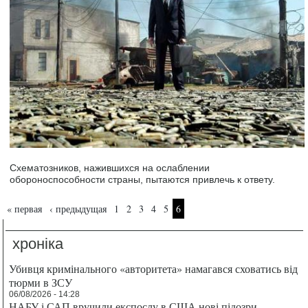
Схематозников, нажившихся на ослаблении
обороноспособности страны, пытаются привлечь к ответу.
Страницы
« первая
‹ предыдущая
1
2
3
4
5
6
хроніка
Убивця кримінального «авторитета» намагався сховатись від
тюрми в ЗСУ
06/08/2026 - 14:28
НАБУ і САП вручили експослу в США нові підозри