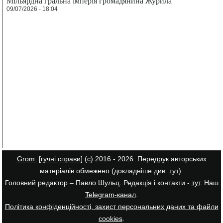
Мільярдна гральна імперія громадянина Журила
09/07/2026 - 18:04
Grom.
[гучні справи]
(с) 2016 - 2026. Передрук авторських
матеріалів обмежено (докладніше див.
тут
).
Головний редактор – Павло Шульц. Редакція і контакти -
тут
. Наш
Telegram-канал
.
Політика конфіденційності, захист персональних даних та файли
cookies
.