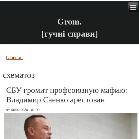
Grom.
[гучні справи]
Главная
Вы здесь
схематоз
СБУ громит профсоюзную мафию:
Владимир Саенко арестован
чт, 06/02/2020 - 01:00