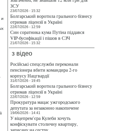
ЗСУ
23/07/2026 - 15:32
Болгарський воротила грального бізнесу
 и
отримав ліцензії в Україні
22/07/2026 - 12:59
ых
Син соратника кума Путіна піддався
VIP-бусифікації і пішов в СЗЧ
21/07/2026 - 15:32
з відео
Російські спецслужби переконали
пенсіонера вбити командира 2-го
корпусу Нацгвардії
,
31/07/2026 - 19:45
Болгарський воротила грального бізнесу
отримав ліцензії в Україні
22/07/2026 - 12:59
Прокуратура мацає ужгородського
депутата за незаконно накопичене
й
19/06/2026 - 14:41
У віцепрем’єра Кулеби хочуть
конфіскувати столичну квартиру,
записану на сестру