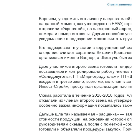
Впрочем, уведомить его лично у следователей
на данный момент, как утверждают в НАБУ, ск
отправили «Укрпочтой», на электронный адрес
номера и номер его жены. Других способов увед
уведомление о подозрении можно считать вру
Его подозревают в участии в коррупционной сх
следствие считает соратника Виталия Кропаче
организовал именно Вацнер, а Шмыгуль был за
Двое участников второго звена готовили тенд
поставщиков и контролировали работу членов 
«Селидовуголь», ГП «Мирноградуголь» и ГП «
входили в третье звено, всего же, включая г
Инвест-Строй», преступная организация насчи
Схема работала в течение 2016-2018 годов. Ч
отсылали их членам второго звена на утвержде
особенно важна информация посылалась также
Дальше шла так называемая «расценка» — за
стоимости продукции, на основании которой о
руководителям схемы, а после с пометкой «со
готовили и объявляли процедуры закупок. При