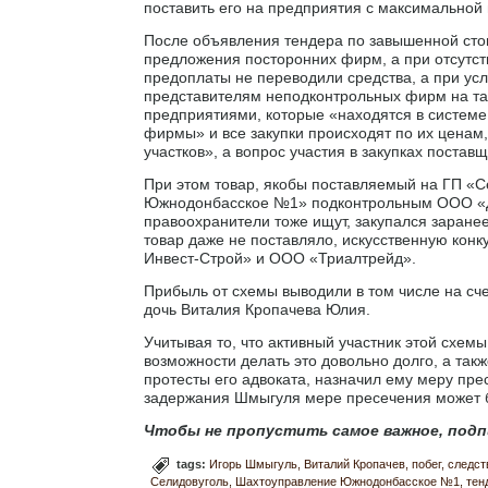
поставить его на предприятия с максимальной
После объявления тендера по завышенной стои
предложения посторонних фирм, а при отсутст
предоплаты не переводили средства, а при усл
представителям неподконтрольных фирм на так
предприятиями, которые «находятся в системе
фирмы» и все закупки происходят по их ценам,
участков», а вопрос участия в закупках поста
При этом товар, якобы поставляемый на ГП «
Южнодонбасское №1» подконтрольным ООО «До
правоохранители тоже ищут, закупался заране
товар даже не поставляло, искусственную кон
Инвест-Строй» и ООО «Триалтрейд».
Прибыль от схемы выводили в том числе на сч
дочь Виталия Кропачева Юлия.
Учитывая то, что активный участник этой схем
возможности делать это довольно долго, а такж
протесты его адвоката, назначил ему меру прес
задержания Шмыгуля мере пресечения может 
Чтобы не пропустить самое важное, подп
tags:
Игорь Шмыгуль
Виталий Кропачев
побег
следст
Селидовуголь
Шахтоуправление Южнодонбасское №1
тен