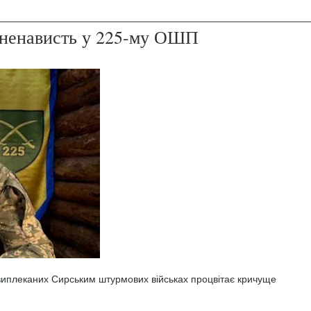
і ненависть у 225-му ОШП
 виплеканих Сирським штурмових військах процвітає кричуще