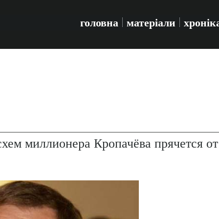
головна
матеріали
хронік
хем миллионера Кропачёва прячется от