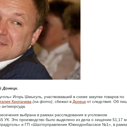
 Донецк.
голь» Игорь Шмыгуль, участвовавший в схеме закупки товаров по
талия Кропачева
(на фото)
, сбежал в
Донецк
от следствия. Об пи
 антикорсуда.
пресечения выбрана в рамках расследования в уголовном
ст. 255 УК. Это производство было выделено из дела о хищении 51,17 
оградуголь» и ГП «Шахтоуправление Южнодонбасское №1», в рамк