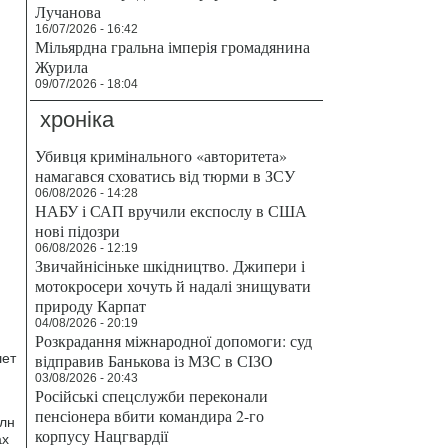
Лучанова
16/07/2026 - 16:42
Мільярдна гральна імперія громадянина
Журила
09/07/2026 - 18:04
хроніка
Убивця кримінального «авторитета»
намагався сховатись від тюрми в ЗСУ
06/08/2026 - 14:28
НАБУ і САП вручили експослу в США
нові підозри
06/08/2026 - 12:19
Звичайнісіньке шкідництво. Джипери і
мотокросери хочуть й надалі знищувати
природу Карпат
04/08/2026 - 20:19
Розкрадання міжнародної допомоги: суд
шет
відправив Банькова із МЗС в СІЗО
03/08/2026 - 20:43
Російські спецслужби переконали
пенсіонера вбити командира 2-го
млн
корпусу Нацгвардії
ах