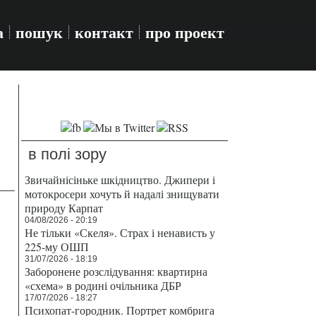
а
пошук
контакт
про проект
в полі зору
Звичайнісіньке шкідництво. Джипери і
мотокросери хочуть й надалі знищувати
природу Карпат
04/08/2026 - 20:19
Не тільки «Скеля». Страх і ненависть у
225-му ОШП
31/07/2026 - 18:19
Заборонене розслідування: квартирна
«схема» в родині очільника ДБР
17/07/2026 - 18:27
Психопат-городник. Портрет комбрига