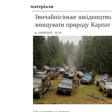
матеріали
Звичайнісіньке шкідництво
знищувати природу Карпат
вт, 04/08/2026 - 20:19
І їм начхати на закони.