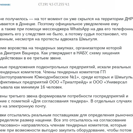
 не получилось — на тот момент он уже скрылся на территории ДНР
рывается в Донецке. Поэтому официальное уведомление ему
, а также при помощи мессенджера WhatsApp на два его телефонн
омить его у следствия не было, а потому судья постановил, что
ченным, несмотря на протесты адвоката Шмыгуля.
еме воровства на тендерных закупках, организатором которой
ва Дмитрия Вацнера. Как утверждают в НАБУ, схему хищения
действован в ее третьем звене.
ерные предложения подконтрольных предприятий, искали реальных
тендерных комитетов. Члены тендерных комитетов ГП
Шахтоуправление Южнодонбасское №1», среди которых и Шмыгуль
лав фиктивных предприятий ООО «Триалтрейд» и ООО «Универсал
тывала как минимум 16 человек.
лены третьего звена формировали потребности госпредприятий и
ние с пометкой «Для согласования тендера». В отдельных случаях
 на электронную почту.
явки отсылались реальным поставщикам для определения рыночно
пределяли размер наценки. Все это отсылалось на согласование
гласовано» направлялось членам тендерных комитетов, которые
чем при возможности выгодно закупить оборудование, чтобы потом