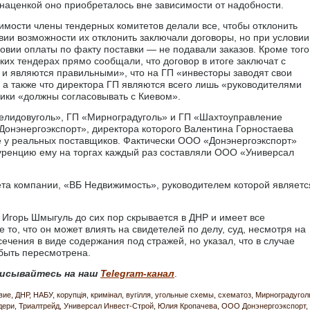
 наценкой оно приобреталось вне зависимости от надобности.
мости члены тендерных комитетов делали все, чтобы отклонить
вии возможности их отклонить заключали договоры, но при условии
овии оплаты по факту поставки — не подавали заказов. Кроме того
их тендерах прямо сообщали, что договор в итоге заключат с
 и являются правильными», что на ГП «инвесторы заводят свои
 а также что директора ГП являются всего лишь «руководителями
вщики «должны согласовывать с Киевом».
Селидовуголь», ГП «Мирноградуголь» и ГП «Шахтоуправление
нэнергоэкспорт», директора которого Валентина Горностаева
е у реальных поставщиков. Фактически ООО «Донэнергоэкспорт»
куренцию ему на торгах каждый раз составляли ООО «Универсал
ета компании, «ВБ Недвижимость», руководителем которой являетс
ы Игорь Шмыгуль до сих пор скрывается в ДНР и имеет все
е то, что он может влиять на свидетелей по делу, суд, несмотря на
ечения в виде содержания под стражей, но указал, что в случае
быть пересмотрена.
исывайтесь на наш
Telegram-канал
.
вие
ДНР
НАБУ
корупція
кримінал
вугілля
угольные схемы
схематоз
Мирноградугол
дери
Триалтрейд
Универсал Инвест-Строй
Юлия Кропачева
ООО Донэнергоэкспорт