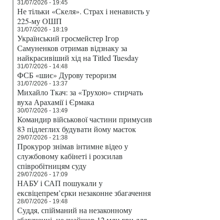
31/07/2026 - 19:45
Не тільки «Скеля». Страх і ненависть у
225-му ОШП
31/07/2026 - 18:19
Український гросмейстер Ігор
Самуненков отримав відзнаку за
найкрасивіший хід на Titled Tuesday
31/07/2026 - 14:48
ФСБ «шиє» Дурову тероризм
31/07/2026 - 13:37
Михайло Ткач: за «Трухою» стирчать
вуха Арахамії і Єрмака
30/07/2026 - 13:49
Командир військової частини примусив
83 підлеглих будувати йому маєток
29/07/2026 - 21:38
Прокурор знімав інтимне відео у
службовому кабінеті і розсилав
співробітницям суду
29/07/2026 - 17:09
НАБУ і САП пошукали у
ексвіцепрем’єрки незаконне збагачення
28/07/2026 - 19:48
Суддя, спійманий на незаконному
збагаченні, не знайшов 12 млн грн для