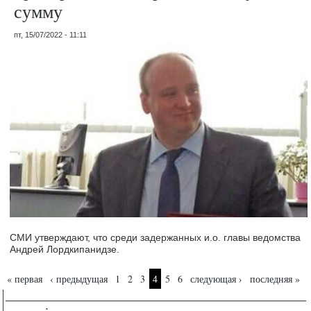
сумму
пт, 15/07/2022 - 11:11
СМИ утверждают, что среди задержанных и.о. главы ведомства
Андрей Лордкипанидзе.
Страницы
« первая
‹ предыдущая
1
2
3
4
5
6
следующая ›
последняя »