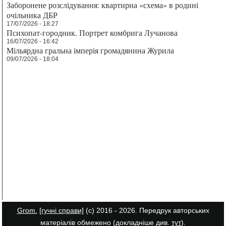
Заборонене розслідування: квартирна «схема» в родині
очільника ДБР
17/07/2026 - 18:27
Психопат-городник. Портрет комбрига Лучанова
16/07/2026 - 16:42
Мільярдна гральна імперія громадянина Журила
09/07/2026 - 18:04
Grom.
[гучні справи]
(с) 2016 - 2026. Передрук авторських
матеріалів обмежено (докладніше див.
тут
).