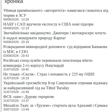
хроніка
Убивця кримінального «авторитета» намагався сховатись від
тюрми в ЗСУ
06/08/2026 - 14:28
НАБУ і САП вручили експослу в США нові підозри
06/08/2026 - 12:19
Звичайнісіньке шкідництво. Джипери і мотокросери хочуть
й надалі знищувати природу Карпат
04/08/2026 - 20:19
Розкрадання міжнародної допомоги: суд відправив Банькова
із МЗС в СІЗО
03/08/2026 - 20:43
Російські спецслужби переконали пенсіонера вбити
командира 2-го корпусу Нацгвардії
31/07/2026 - 19:45
Не тільки «Скеля». Страх і ненависть у 225-му ОШП
31/07/2026 - 18:19
Український гросмейстер Ігор Самуненков отримав відзнаку
за найкрасивіший хід на Titled Tuesday
31/07/2026 - 14:48
ФСБ «шиє» Дурову тероризм
31/07/2026 - 13:37
Михайло Ткач: за «Трухою» стирчать вуха Арахамії і Єрмака
30/07/2026 - 13:49