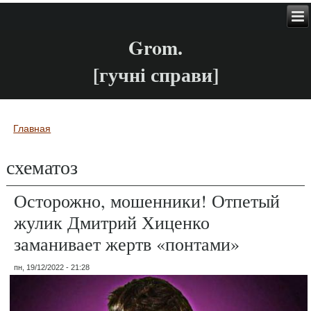
Grom.
[гучні справи]
Главная
Вы здесь
схематоз
Осторожно, мошенники! Отпетый
жулик Дмитрий Хиценко
заманивает жертв «понтами»
пн, 19/12/2022 - 21:28