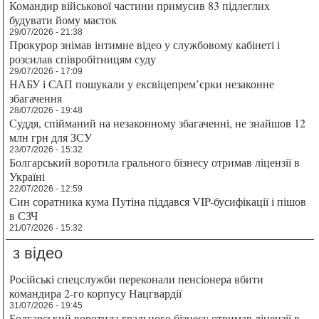
Командир військової частини примусив 83 підлеглих
будувати йому маєток
29/07/2026 - 21:38
Прокурор знімав інтимне відео у службовому кабінеті і
розсилав співробітницям суду
29/07/2026 - 17:09
НАБУ і САП пошукали у ексвіцепрем’єрки незаконне
збагачення
28/07/2026 - 19:48
Суддя, спійманий на незаконному збагаченні, не знайшов 12
млн грн для ЗСУ
23/07/2026 - 15:32
Болгарський воротила грального бізнесу отримав ліцензії в
Україні
22/07/2026 - 12:59
Син соратника кума Путіна піддався VIP-бусифікації і пішов
в СЗЧ
21/07/2026 - 15:32
з відео
Російські спецслужби переконали пенсіонера вбити
командира 2-го корпусу Нацгвардії
31/07/2026 - 19:45
Болгарський воротила грального бізнесу отримав ліцензії в