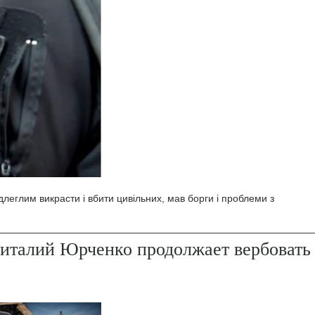
леглим викрасти і вбити цивільних, мав борги і проблеми з
италий Юрченко продолжает вербовать