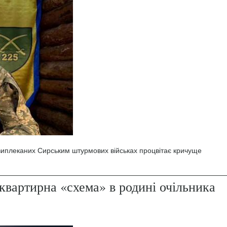
 виплеканих Сирським штурмових військах процвітає кричуще
квартирна «схема» в родині очільника