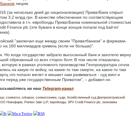
тБанком
лицом.
16 (за несколько дней до национализации) ПриватБанк открыл
ом 3,2 млрд грн. В качестве обеспечения по соответствующим
редоставила в т.ч. евробонды ПриватБанка номинальной стоимость
 Finance plc (эти бумаги в конце концов попали под bail-in/
нка).
ойский "заключал еще между своим "Приватбанком" и фирмами-
 на 160 миллиардов гривень (если не больше)".
н. Но когда государство забрало высосанный банк и захотело верну
шой обрезанный со всех сторон болт. В том числе отказалась
которую в рамках уголовного производства Генпрокуратура сочла
лись на какую-то войну, на какие-то там смерти, на какое-то там
артц что попало мелет и мешает нам развиваться - суд взял и
лги перед уже государственным Приватом", – добавил он.
исывайтесь на наш
Telegram-канал
.
оші
схематоз
олігархи
схематозники
суди
Хозяйственный суд Днепропетровской
ОО Новофарм
Pointex Sale LLP
евробонды
SPV Credit Finance plc
економіка