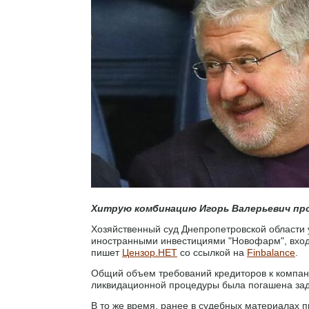
Хитрую комбинацию Игорь Валерьевич про
Хозяйственный суд Днепропетровской области
иностранными инвестициями "Новофарм", вход
пишет
Цензор.НЕТ
со ссылкой на
Finbalance
.
Общий объем требований кредиторов к компани
ликвидационной процедуры была погашена задол
В то же время, ранее в судебных материалах 