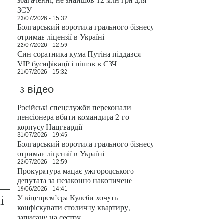
ЗСУ
23/07/2026 - 15:32
Болгарський воротила грального бізнесу
отримав ліцензії в Україні
22/07/2026 - 12:59
Син соратника кума Путіна піддався
VIP-бусифікації і пішов в СЗЧ
21/07/2026 - 15:32
з відео
Російські спецслужби переконали
пенсіонера вбити командира 2-го
корпусу Нацгвардії
31/07/2026 - 19:45
Болгарський воротила грального бізнесу
отримав ліцензії в Україні
22/07/2026 - 12:59
Прокуратура мацає ужгородського
депутата за незаконно накопичене
19/06/2026 - 14:41
і
У віцепрем’єра Кулеби хочуть
конфіскувати столичну квартиру,
записану на сестру