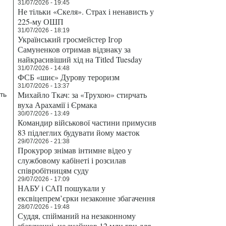
31/07/2026 - 19:45
Не тільки «Скеля». Страх і ненависть у
225-му ОШП
31/07/2026 - 18:19
Український гросмейстер Ігор
ю
Самуненков отримав відзнаку за
найкрасивіший хід на Titled Tuesday
31/07/2026 - 14:48
ФСБ «шиє» Дурову тероризм
31/07/2026 - 13:37
Михайло Ткач: за «Трухою» стирчать
ть
вуха Арахамії і Єрмака
30/07/2026 - 13:49
Командир військової частини примусив
83 підлеглих будувати йому маєток
29/07/2026 - 21:38
Прокурор знімав інтимне відео у
службовому кабінеті і розсилав
співробітницям суду
29/07/2026 - 17:09
НАБУ і САП пошукали у
ексвіцепрем’єрки незаконне збагачення
28/07/2026 - 19:48
Суддя, спійманий на незаконному
збагаченні, не знайшов 12 млн грн для