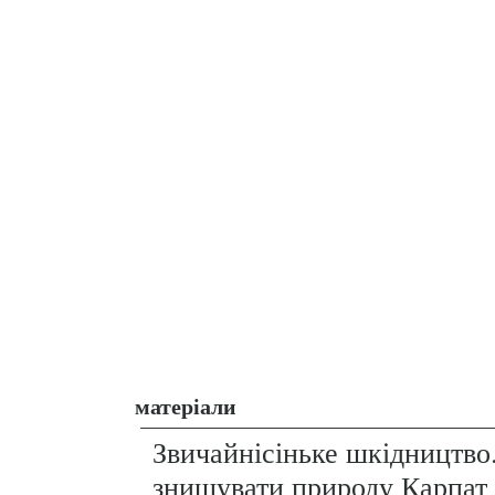
матеріали
Звичайнісіньке шкідництво
знищувати природу Карпат