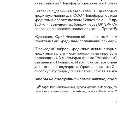
инвестициями "Новофарм" связанным с
Прива
Согласно судебным материалам, 16 декабря 20
кредитную линию для ООО "Новофарм" с лимит
кредитным обязательствам Pointex Sale LLP п
$80 млн, выпущенных банком через UK SPV Credit
списание в процессе национализации ПриватБа
Журналист Юрий Николов объяснил, что Колом
"прокладками" кредитных соглашений примерно
"Прокладки" забрали кредитные деньги в карма
кредитные залоги – ему положили на лицо боль
возвращать 4,3 миллиарда фирма "Новафарм", 
связанной с Приватом. И вот пока мы все отвлек
уничтожение государства Украина, опять же Сп
схлопнул эту фирму "Новафарм", списав ее до
Чтобы не пропустить самое важное, подп
tags:
Ігор Коломойський
судова хроніка
в полі зору
гр
области
кредити
банки
Приватбанк
фінанси
Новофарм
О