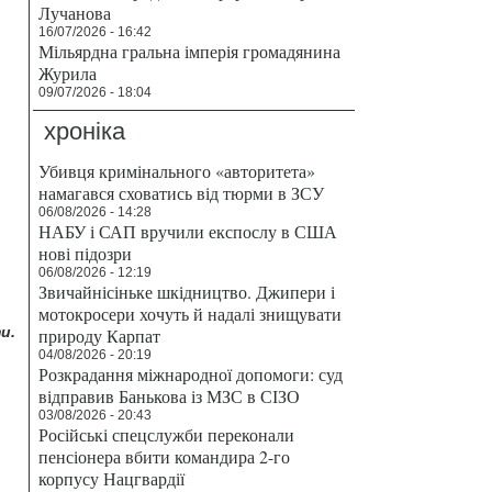
Лучанова
16/07/2026 - 16:42
Мільярдна гральна імперія громадянина
Журила
09/07/2026 - 18:04
хроніка
Убивця кримінального «авторитета»
намагався сховатись від тюрми в ЗСУ
06/08/2026 - 14:28
НАБУ і САП вручили експослу в США
нові підозри
06/08/2026 - 12:19
Звичайнісіньке шкідництво. Джипери і
мотокросери хочуть й надалі знищувати
и.
природу Карпат
04/08/2026 - 20:19
Розкрадання міжнародної допомоги: суд
відправив Банькова із МЗС в СІЗО
03/08/2026 - 20:43
Російські спецслужби переконали
пенсіонера вбити командира 2-го
корпусу Нацгвардії