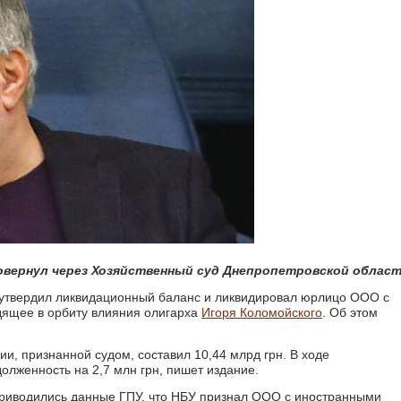
вернул через Хозяйственный суд Днепропетровской област
 утвердил ликвидационный баланс и ликвидировал юрлицо ООО с
ящее в орбиту влияния олигарха
Игоря Коломойского
. Об этом
и, признанной судом, составил 10,44 млрд грн. В ходе
женность на 2,7 млн ​​грн, пишет издание.
приводились данные ГПУ, что НБУ признал ООО с иностранными