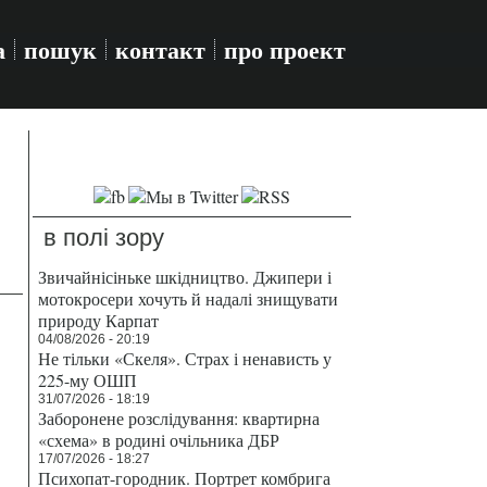
а
пошук
контакт
про проект
в полі зору
Звичайнісіньке шкідництво. Джипери і
мотокросери хочуть й надалі знищувати
природу Карпат
04/08/2026 - 20:19
Не тільки «Скеля». Страх і ненависть у
225-му ОШП
31/07/2026 - 18:19
Заборонене розслідування: квартирна
«схема» в родині очільника ДБР
17/07/2026 - 18:27
Психопат-городник. Портрет комбрига