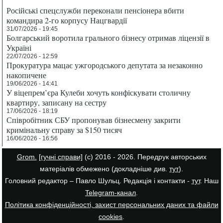
Російські спецслужби переконали пенсіонера вбити
командира 2-го корпусу Нацгвардії
31/07/2026 - 19:45
Болгарський воротила грального бізнесу отримав ліцензії в
Україні
22/07/2026 - 12:59
Прокуратура мацає ужгородського депутата за незаконно
накопичене
19/06/2026 - 14:41
У віцепрем’єра Кулеби хочуть конфіскувати столичну
квартиру, записану на сестру
17/06/2026 - 18:19
Співробітник СБУ пропонував бізнесмену закрити
кримінальну справу за $150 тисяч
16/06/2026 - 16:56
Grom.
[гучні справи]
(с) 2016 - 2026. Передрук авторських
матеріалів обмежено (докладніше див.
тут
).
Головний редактор – Павло Шульц. Редакція і контакти -
тут
. Наш
Telegram-канал
.
Політика конфіденційності, захист персональних даних та файли
cookies
.