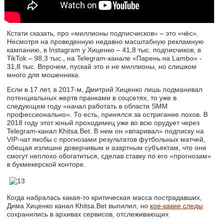
Кстати сказать, про «миллионы подписчисков» – это «чёс».
Несмотря на проведенную недавно масштабную рекламную
кампанию, в Instagram у Хиценко – 41,8 тыс. подписчиков, в
TikTok – 98,3 тыс., на Telegram-канале «Парень на Lambo» -
31,8 тыс. Впрочем, пускай это и не миллионы, но слишком
много для мошенника.
Если в 17 лет, в 2017-м, Дмитрий Хиценко лишь подманивал
потенциальных жертв пранками в соцсетях, то уже в
следующем году «начал работать в области SMM
профессионально». То есть, принялся за остригание лохов. В
2018 году этот юный проходимец уже во всю орудует через
Telegram-канал Khitsa.Bet. В нем он «впаривал» подписку на
VIP-чат якобы с прогнозами результатов футбольных матчей,
обещая излишне доверчивым и азартным субъектам, что они
смогут неплохо обогатиться, сделав ставку по его «прогнозам»
в букмекерской конторе.
Когда набралась какая-то критическая масса пострадавших,
Дима Хиценко канал Khitsa.Bet выпилил, но
кое-какие следы
сохранились в архивах сервисов, отслеживающих