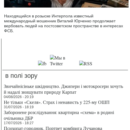
Находящийся в розыске Интерпола известный
международный мошенник Виталий Юрченко продолжает
вербовать людей на постсоветском пространстве в интересах
ФСБ.
в полі зору
Звичайнісіньке шкідництво. Джипери і мотокросери хочуть
й надалі знищувати природу Карпат
04/08/2026 - 20:19
Не тільки «Скеля». Страх і ненависть у 225-му ОШП
31/07/2026 - 18:19
Заборонене розслідування: квартирна «схема» в родині
очільника ДБР
17/07/2026 - 18:27
Психопат-городник. Портрет комбрига Лучанова