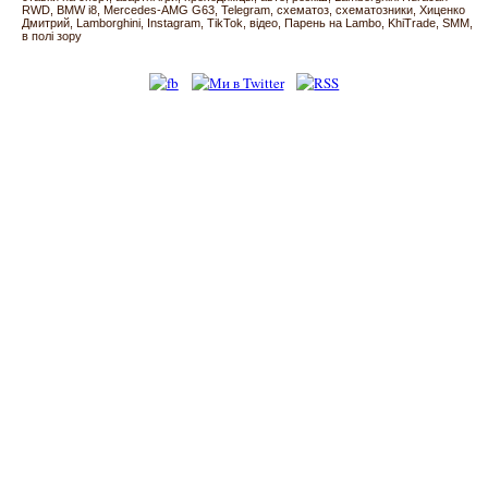
RWD
BMW i8
Mercedes-AMG G63
Telegram
схематоз
схематозники
Хиценко
Дмитрий
Lamborghini
Instagram
TikTok
відео
Парень на Lambo
KhiTrade
SMM
в полі зору