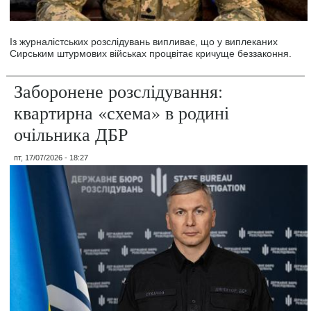
Із журналістських розслідувань випливає, що у виплеканих
Сирським штурмових військах процвітає кричуще беззаконня.
Заборонене розслідування:
квартирна «схема» в родині
очільника ДБР
пт, 17/07/2026 - 18:27