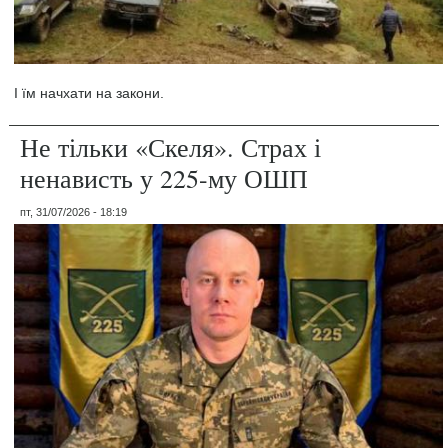
І їм начхати на закони.
Не тільки «Скеля». Страх і
ненависть у 225-му ОШП
пт, 31/07/2026 - 18:19