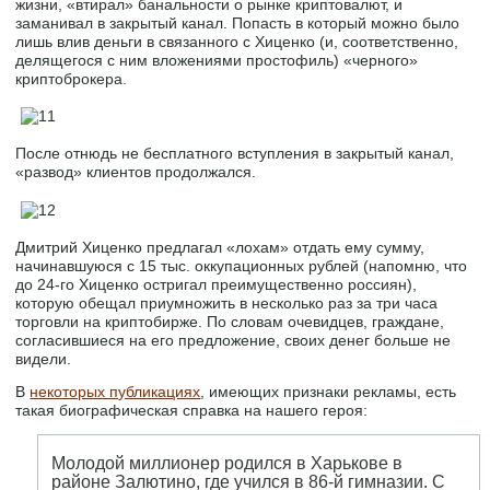
жизни, «втирал» банальности о рынке криптовалют, и
заманивал в закрытый канал. Попасть в который можно было
лишь влив деньги в связанного с Хиценко (и, соответственно,
делящегося с ним вложениями простофиль) «черного»
криптоброкера.
После отнюдь не бесплатного вступления в закрытый канал,
«развод» клиентов продолжался.
Дмитрий Хиценко предлагал «лохам» отдать ему сумму,
начинавшуюся с 15 тыс. оккупационных рублей (напомню, что
до 24-го Хиценко остригал преимущественно россиян),
которую обещал приумножить в несколько раз за три часа
торговли на криптобирже. По словам очевидцев, граждане,
согласившиеся на его предложение, своих денег больше не
видели.
В
некоторых публикациях
, имеющих признаки рекламы, есть
такая биографическая справка на нашего героя:
Молодой миллионер родился в Харькове в
районе Залютино, где учился в 86-й гимназии. С