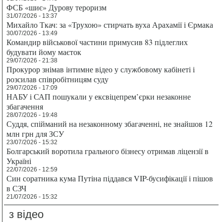
ФСБ «шиє» Дурову тероризм
31/07/2026 - 13:37
Михайло Ткач: за «Трухою» стирчать вуха Арахамії і Єрмака
30/07/2026 - 13:49
Командир військової частини примусив 83 підлеглих
будувати йому маєток
29/07/2026 - 21:38
Прокурор знімав інтимне відео у службовому кабінеті і
розсилав співробітницям суду
29/07/2026 - 17:09
НАБУ і САП пошукали у ексвіцепрем’єрки незаконне
збагачення
28/07/2026 - 19:48
Суддя, спійманий на незаконному збагаченні, не знайшов 12
млн грн для ЗСУ
23/07/2026 - 15:32
Болгарський воротила грального бізнесу отримав ліцензії в
Україні
22/07/2026 - 12:59
Син соратника кума Путіна піддався VIP-бусифікації і пішов
в СЗЧ
21/07/2026 - 15:32
з відео