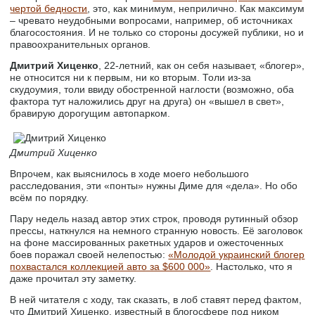
чертой бедности
, это, как минимум, неприлично. Как максимум
– чревато неудобными вопросами, например, об источниках
благосостояния. И не только со стороны досужей публики, но и
правоохранительных органов.
Дмитрий Хиценко
, 22-летний, как он себя называет, «блогер»,
не относится ни к первым, ни ко вторым. Толи из-за
скудоумия, толи ввиду обостренной наглости (возможно, оба
фактора тут наложились друг на друга) он «вышел в свет»,
бравирую дорогущим автопарком.
Дмитрий Хиценко
Впрочем, как выяснилось в ходе моего небольшого
расследования, эти «понты» нужны Диме для «дела». Но обо
всём по порядку.
Пару недель назад автор этих строк, проводя рутинный обзор
прессы, наткнулся на немного странную новость. Её заголовок
на фоне массированных ракетных ударов и ожесточенных
боев поражал своей нелепостью:
«Молодой украинский блогер
похвастался коллекцией авто за $600 000»
. Настолько, что я
даже прочитал эту заметку.
В ней читателя с ходу, так сказать, в лоб ставят перед фактом,
что Дмитрий Хиценко, известный в блогосфере под ником