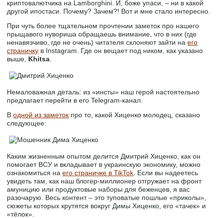
криптовалютчика на Lamborghini. И, боже упаси, – ни в какой
другой ипостаси. Почему? Зачем?! Вот и мне стало интересно.
При чуть более тщательном прочтении заметок про нашего
прыщавого нувориша обращаешь внимание, что в них (где
ненавязчиво, где не очень) читателя склоняют зайти на
его
страничку
в Instagram. Где он вещает под ником, как указано
выше,
Khitsa
.
Немаловажная деталь: из «инсты» наш герой настоятельно
предлагает перейти в его Telegram-канал.
В
одной из заметок
про то, какой Хиценко молодец, сказано
следующее:
Каким жизненным опытом делится Дмитрий Хиценко, как он
помогает ВСУ и вкладывает в украинскую экономику, можно
ознакомиться на
его страничке в TikTok
. Если вы надеетесь
увидеть там, как наш блогер-миллионер отгружает на фронт
амуницию или продуктовые наборы для беженцев, я вас
разочарую. Весь контент – это туповатые пошлые «приколы»,
сюжеты которых крутятся вокруг Димы Хиценко, его «тачек» и
«тёлок».