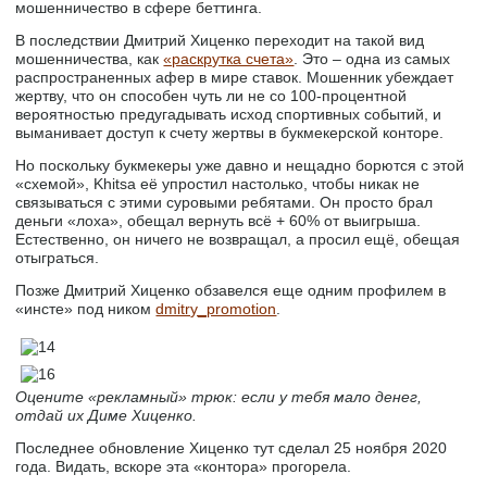
мошенничество в сфере беттинга.
В последствии Дмитрий Хиценко переходит на такой вид
мошенничества, как
«раскрутка счета»
. Это – одна из самых
распространенных афер в мире ставок. Мошенник убеждает
жертву, что он способен чуть ли не со 100-процентной
вероятностью предугадывать исход спортивных событий, и
выманивает доступ к счету жертвы в букмекерской конторе.
Но поскольку букмекеры уже давно и нещадно борются с этой
«схемой», Khitsa её упростил настолько, чтобы никак не
связываться с этими суровыми ребятами. Он просто брал
деньги «лоха», обещал вернуть всё + 60% от выигрыша.
Естественно, он ничего не возвращал, а просил ещё, обещая
отыграться.
Позже Дмитрий Хиценко обзавелся еще одним профилем в
«инсте» под ником
dmitry_promotion
.
Оцените «рекламный» трюк: если у тебя мало денег,
отдай их Диме Хиценко.
Последнее обновление Хиценко тут сделал 25 ноября 2020
года. Видать, вскоре эта «контора» прогорела.