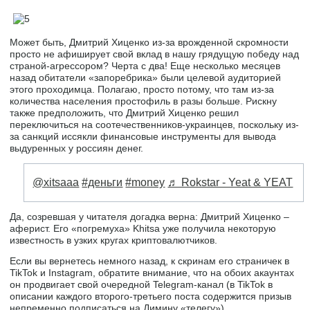
Может быть, Дмитрий Хиценко из-за врожденной скромности
просто не афиширует свой вклад в нашу грядущую победу над
страной-агрессором? Черта с два! Еще несколько месяцев
назад обитатели «запоребрика» были целевой аудиторией
этого проходимца. Полагаю, просто потому, что там из-за
количества населения простофиль в разы больше. Рискну
также предположить, что Дмитрий Хиценко решил
переключиться на соотечественников-украинцев, поскольку из-
за санкций иссякли финансовые инструменты для вывода
выдуренных у россиян денег.
@xitsaaa
#деньги
#money
♬ Rokstar - Yeat & YEAT
Да, созревшая у читателя догадка верна: Дмитрий Хиценко –
аферист. Его «погремуха» Khitsa уже получила некоторую
известность в узких кругах криптовалютчиков.
Если вы вернетесь немного назад, к скринам его страничек в
TikTok и Instagram, обратите внимание, что на обоих акаунтах
он продвигает свой очередной Telegram-канал (в TikTok в
описании каждого второго-третьего поста содержится призыв
непременно подписаться на Димину «телегу»).