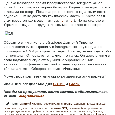
Однако некоторое время просуществовал Telegram-канал
«Live Khitsa», через который Дмитрий Хиценко разводил лохов
ставками на спорт. Пока в апреле прошлого года количество
одураченных не достигло критической массы, и Khitsa опять
стал известен как мошенник (см.
тут
и
тут
). Но не столько в
Украине, откуда он орудовал, сколько в стране-агрессоре.
Обратите внимание: в этой афере Дмитрий Хиценко
использовал ту же страницу в Instagram, которую недавно
пропиарил в СМИ для криптоаферы. То есть, он никогда особо
не прятался. Он орудует в наглую, не таясь. Он даже втянул в
свою надувательскую схему многие украинские СМИ –
начиная с профильных автомобильных изданий, заканчивая
«24 каналом», «Обозревателем», «Фокусом».
Может, пора компетентным органам заняться этим парнем?
Иван Чип, специально для
CRiME
и
Grom.
Чтобы не пропустить самое важное, подписывайтесь
на наш
Telegram-канал
.
Tags:
Дмитрий Хиценко
розслідування
гроші
технології
Khitsa
шахраї
шахрайство
криптовалюта
криптовалюти
ЗМІ
реклама
блогер
блогери
інформаційний простір
блогосфера
социальные сети
соцмережі
беттинг
ставки на спорт
азартні ігри
проходимцы
авто
розкіш
Lamborghini Huracan