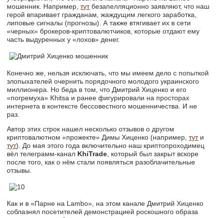
мошенник. Например,
тут
безапелляционно заявляют, что наш
герой впаривает гражданам, жаждущим легкого заработка,
липовые сигналы (прогнозы). А также втягивает их в сети
«черных» брокеров-криптовалютчиков, которые отдают ему
часть выдуренных у «лохов» денег.
Конечно же, нельзя исключать, что мы имеем дело с попыткой
злопыхателей очернить порядочного молодого украинского
миллионера. Но беда в том, что Дмитрий Хиценко и его
«погремуха» Khitsa и ранее фигурировали на просторах
интернета в контексте бессовестного мошенничества. И не
раз.
Автор этих строк нашел несколько отзывов о другом
криптовалютном «прожекте» Димы Хиценко (например,
тут
и
тут
). До мая этого года включительно наш криптопроходимец
вёл телеграмм-канал
KhiTrade
, который был закрыт вскоре
после того, как о нём стали появляться разоблачительные
отзывы.
Как и в «Парне на Lambo», на этом канале Дмитрий Хиценко
соблазнял посетителей демонстрацией роскошного образа