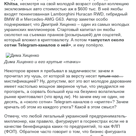
Khitsa
, несмотря на свой молодой возраст собрал коллекцию
эксклюзивных авто стоимостью аж в $600 тыс. В неё якобы
входят тюнингованная Lamborghini Huracan RWD, гибридный
BMW i8 и Mercedes-AMG G63. Автор заметки особо
подчеркивает, что Дмитрий Хиценко – один из самых молодых
украинских миллионеров. Стартовый капитал он якобы
сколотил на съемках пранков (розыгрышей) для соцсетей,
который вложил в криптовалюту. А потом
«запустил около
сотни Telegram-каналов о ней»
, и ему попёрло.
Дима Хиценко и его крутые «тачки»
Некоторое время я пребывал в задумчивости: зачем я
прочитал эту чушь, от которой за версту несет
тупым нае…
мистификацией? Ну, допустим, вот это вот молодое дарование
имеет настолько мощное звериное чутье, что умудрился не
прогореть, а сорвать большой куш на безумно волатильном
рынке криптовалют (что вряд ли). Но зачем ему не один, не
десять, а «около сотни» Telegram-каналов о «крипте»? Зачем
кричать об этом из каждого утюга? Какой в этом смысл?
Отмечу, что любой легальный украинский предприниматель-
миллионер, как правило, фигурирует в госреестрах если не в
качестве бенефициара каких-то предприятий, то как ФЛП
(ФОП). Обратное часто говорит о том, что бизнес фигуранта