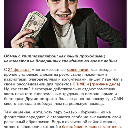
Обман с криптовалютой: как юный проходимец
наживается на доверчивых гражданах во время войны.
С
24 февраля
многие известные
мошенники
, казнокрады и
прочие уголовные элементы резко стали пламенными
патриотами, благодетелями и волонтерами, пишет Иван Чип в
своем расследовании для проектов
CRiME
и
[громкие дела]
.
Ну, как стали? Некоторые действительно отдают заметную
часть нажитого «непосильным трудом» на помощь армии и
беженцам. Другие же тратят больше денег на раскрутку в СМИ
своего «вклада в победу», чем на реальную помощь.
Тем не менее, и эти, хоть пару ржавых «буржуек», но на
фронт таки передают. И стараются особо не выпячивать свой
роскошный образ жизни. Ведь в охваченной войной стране,
четверть населения которой в
ближайшие месяцы окажется за