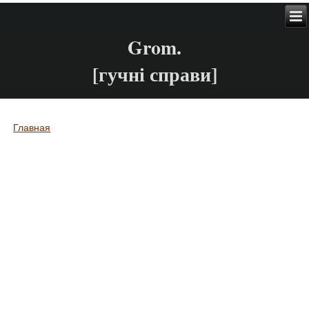
Grom.
[гучні справи]
Главная
Вы здесь