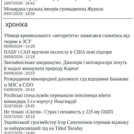
16/07/2026 - 16:42
Мільярдна гральна імперія громадянина Журила
09/07/2026 - 18:04
хроніка
Убивця кримінального «авторитета» намагався сховатись від
тюрми в ЗСУ
06/08/2026 - 14:28
НАБУ і САП вручили експослу в США нові підозри
06/08/2026 - 12:19
Звичайнісіньке шкідництво. Джипери і мотокросери хочуть
й надалі знищувати природу Карпат
04/08/2026 - 20:19
Розкрадання міжнародної допомоги: суд відправив Банькова
із МЗС в СІЗО
03/08/2026 - 20:43
Російські спецслужби переконали пенсіонера вбити
командира 2-го корпусу Нацгвардії
31/07/2026 - 19:45
Не тільки «Скеля». Страх і ненависть у 225-му ОШП
31/07/2026 - 18:19
Український гросмейстер Ігор Самуненков отримав відзнаку
за найкрасивіший хід на Titled Tuesday
31/07/2026 - 14:48