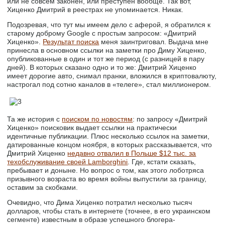
или не совсем законен, или преступен вообще. Так вот,
Хиценко Дмитрий в реестрах не упоминается. Никак.
Подозревая, что тут мы имеем дело с аферой, я обратился к
старому доброму Google с простым запросом: «Дмитрий
Хиценко».
Результат поиска
меня заинтриговал. Выдача мне
принесла в основном ссылки на заметки про Диму Хиценко,
опубликованные в один и тот же период (с разницей в пару
дней). В которых сказано одно и то же: Дмитрий Хиценко
имеет дорогие авто, снимал пранки, вложился в криптовалюту,
настрогал под сотню каналов в «телеге», стал миллионером.
Та же история с
поиском по новостям
: по запросу «Дмитрий
Хиценко» поисковик выдает ссылки на практически
идентичные публикации. Плюс несколько ссылок на заметки,
датированные концом ноября, в которых рассказывается, что
Дмитрий Хиценко
недавно отвалил в Польше $12 тыс. за
техобслуживание своей Lamborghini
. Где, кстати сказать,
пребывает и доныне. Но вопрос о том, как этого лоботряса
призывного возраста во время войны выпустили за границу,
оставим за скобками.
Очевидно, что Дима Хиценко потратил несколько тысяч
долларов, чтобы стать в интернете (точнее, в его украинском
сегменте) известным в образе успешного блогера-