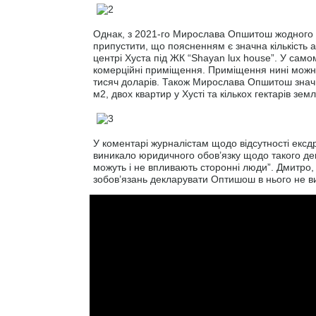
Однак, з 2021-го Мирослава Опшитош жодного ра
припустити, що поясненням є значна кількість а
центрі Хуста під ЖК “Shayan lux house”. У само
комерційні приміщення. Приміщення нині можна
тисяч доларів. Також Мирослава Опшитош знач
м2, двох квартир у Хусті та кількох гектарів зем
У коментарі журналістам щодо відсутності ексд
виникало юридичного обов’язку щодо такого дек
можуть і не впливають сторонні люди”. Дмитро
зобов’язань декларувати Оптишош в нього не в