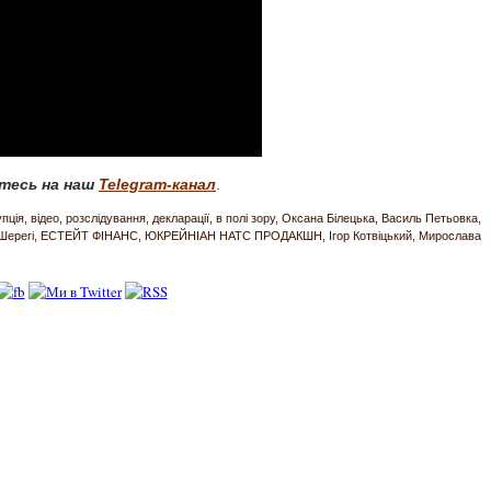
тесь на наш
Telegram-канал
.
упція
відео
розслідування
декларації
в полі зору
Оксана Білецька
Василь Петьовка
Шерегі
ЕСТЕЙТ ФІНАНС
ЮКРЕЙНІАН НАТС ПРОДАКШН
Ігор Котвіцький
Мирослава