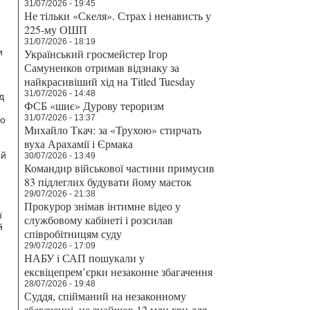
31/07/2026 - 19:45
Не тільки «Скеля». Страх і ненависть у
225-му ОШП
31/07/2026 - 18:19
и
Український гросмейстер Ігор
Самуненков отримав відзнаку за
найкрасивіший хід на Titled Tuesday
31/07/2026 - 14:48
д
ФСБ «шиє» Дурову тероризм
31/07/2026 - 13:37
го
Михайло Ткач: за «Трухою» стирчать
вуха Арахамії і Єрмака
ий
30/07/2026 - 13:49
Командир військової частини примусив
83 підлеглих будувати йому маєток
29/07/2026 - 21:38
Прокурор знімав інтимне відео у
ї
службовому кабінеті і розсилав
й
співробітницям суду
29/07/2026 - 17:09
НАБУ і САП пошукали у
ексвіцепрем’єрки незаконне збагачення
28/07/2026 - 19:48
Суддя, спійманий на незаконному
збагаченні, не знайшов 12 млн грн для