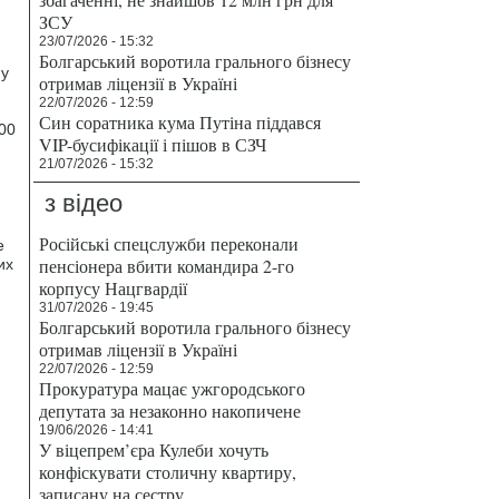
ЗСУ
23/07/2026 - 15:32
Болгарський воротила грального бізнесу
 у
отримав ліцензії в Україні
22/07/2026 - 12:59
Син соратника кума Путіна піддався
00
VIP-бусифікації і пішов в СЗЧ
21/07/2026 - 15:32
з відео
Російські спецслужби переконали
е
пенсіонера вбити командира 2-го
их
корпусу Нацгвардії
31/07/2026 - 19:45
Болгарський воротила грального бізнесу
отримав ліцензії в Україні
22/07/2026 - 12:59
Прокуратура мацає ужгородського
депутата за незаконно накопичене
19/06/2026 - 14:41
У віцепрем’єра Кулеби хочуть
конфіскувати столичну квартиру,
записану на сестру