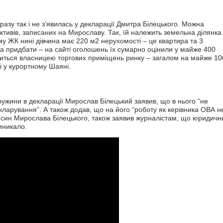
зу так і не з’явилась у декларації Дмитра Білецького. Можна
ктивів, записаних на Мирославу. Так, їй належить земельна ділянка
му ЖК нині дівчина має 220 м2 нерухомості – це квартира та 3
 придбати – на сайті оголошень їх сумарно оцінили у майже 400
иться власницею торгових приміщень ринку – загалом на майже 10
лі у курортному Шаяні.
ружини в декларації Мирослав Білецький заявив, що в нього “не
ларування”. А також додав, що на його “роботу як керівника ОВА н
, син Мирослава Білецького, також заявив журналістам, що юридичн
иникало.