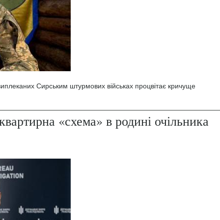
 виплеканих Сирським штурмових військах процвітає кричуще
квартирна «схема» в родині очільника