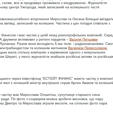
А, схоже, все ж продовжує проживати з ексдружиною. Журналісти
чному центрі Ужгорода, який записаний на колишнього тестя
 повномасштабного вторгнення Мирослав та Оксана Білецькі виїздил
а автівці, записаній на колишню. Частина з цих поїздок співпали з
бізнесом і має частки у цілій низці різнопрофільних компаній. Сере
А дружини впливових у регіоні нардепів –
Василя Петьовки
 Лунченка. Разом вони володіють 5-ма теле- і радіокомпаніями. Сво
і з контрабандистом та колишнім митником
Валерієм Пересоляком
,
цька мала спільну компанію з керівником одного з комунальних
ом Шерегі, у якого журналісти знайшли російські активи та російськ
ецького через інвестфонд “ЕСТЕЙТ ФІНАНС” мають частку у компані
ої є колишній міністр внутрішніх справ Арсен Аваков та колишні
го частку має Мирослава Опшитош, супутниця старшого сина
ої ради. По фото з соцмереж можна зробити висновок, що пару
-му Дмитро та Мирослава зіграли весілля, на спільних фото пара