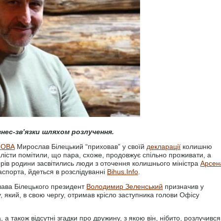
знес-зв’язки шляхом розлучення.
ї ОВА
Мирослав Білецький “приховав” у своїй
декларації
колишню
алісти помітили, що пара, схоже, продовжує спільно проживати, а
ерів родини засвітились люди з оточення колишнього міністра
Арсен
паспорта, йдеться в розслідуванні
Bihus.Info
.
лава Білецького президент
Володимир Зеленський
призначив у
у, який, в свою чергу, отримав крісло заступника голови Офісу
а також відсутні згадки про дружину, з якою він, нібито, розлучився