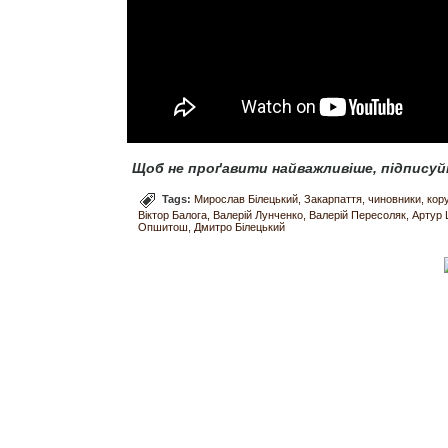
Щоб не проґавити найважливіше, підписуй
Tags:
Мирослав Білецький
Закарпаття
чиновники
кор
Віктор Балога
Валерій Лунченко
Валерій Пересоляк
Артур 
Опшитош
Дмитро Білецький