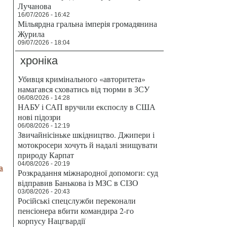
Лучанова
16/07/2026 - 16:42
Мільярдна гральна імперія громадянина
Журила
09/07/2026 - 18:04
хроніка
Убивця кримінального «авторитета»
намагався сховатись від тюрми в ЗСУ
06/08/2026 - 14:28
НАБУ і САП вручили експослу в США
нові підозри
06/08/2026 - 12:19
Звичайнісіньке шкідництво. Джипери і
мотокросери хочуть й надалі знищувати
природу Карпат
04/08/2026 - 20:19
а
Розкрадання міжнародної допомоги: суд
відправив Банькова із МЗС в СІЗО
03/08/2026 - 20:43
Російські спецслужби переконали
пенсіонера вбити командира 2-го
корпусу Нацгвардії