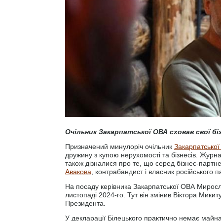
Очільник Закарпатської ОВА сховав свої бі
Призначений минулоріч очільник
Закарпатсько
дружину з купою нерухомості та бізнесів. Журн
також дізналися про те, що серед бізнес-партн
Авакова
, контрабандист і власник російського 
На посаду керівника Закарпатської ОВА Мирос
листопаді 2024-го. Тут він змінив Віктора Микит
Президента.
У декларації Білецького практично немає майна, 