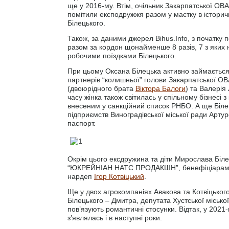
ще у 2016-му. Втім, очільник Закарпатської ОВ
помітили експодружжя разом у маєтку в істори
Білецького.
Також, за даними джерел Bihus.Info, з початку
разом за кордон щонайменше 8 разів, 7 з яких н
робочими поїздками Білецького.
При цьому Оксана Білецька активно займається 
партнерів “колишньої” голови Закарпатської ОВ
(двоюрідного брата
Віктора Балоги
) та Валерія
часу жінка також світилась у спільному бізнес
внесеним у санкційний список РНБО. А ще Біле
підприємств Виноградівської міської ради Артур
паспорт.
Окрім цього ексдружина та діти Мирослава Біл
“ЮКРЕЙНІАН НАТС ПРОДАКШН”, бенефіціарами як
нардеп
Ігор Котвіцький
.
Ще у двох агрокомпаніях Авакова та Котвіцько
Білецького – Дмитра, депутата Хустської міськ
пов’язують романтичні стосунки. Відтак, у 2021
з’являлась і в наступні роки.