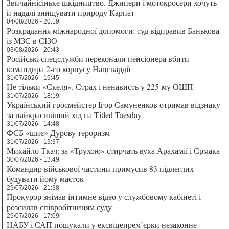
Звичайнісіньке шкідництво. Джипери і мотокросери хочуть
й надалі знищувати природу Карпат
04/08/2026 - 20:19
Розкрадання міжнародної допомоги: суд відправив Банькова
із МЗС в СІЗО
03/08/2026 - 20:43
Російські спецслужби переконали пенсіонера вбити
командира 2-го корпусу Нацгвардії
31/07/2026 - 19:45
Не тільки «Скеля». Страх і ненависть у 225-му ОШП
31/07/2026 - 18:19
Український гросмейстер Ігор Самуненков отримав відзнаку
за найкрасивіший хід на Titled Tuesday
31/07/2026 - 14:48
ФСБ «шиє» Дурову тероризм
31/07/2026 - 13:37
Михайло Ткач: за «Трухою» стирчать вуха Арахамії і Єрмака
30/07/2026 - 13:49
Командир військової частини примусив 83 підлеглих
будувати йому маєток
29/07/2026 - 21:38
Прокурор знімав інтимне відео у службовому кабінеті і
розсилав співробітницям суду
29/07/2026 - 17:09
НАБУ і САП пошукали у ексвіцепрем’єрки незаконне