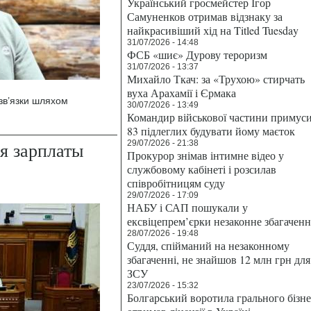
Український гросмейстер Ігор
Самуненков отримав відзнаку за
найкрасивіший хід на Titled Tuesday
31/07/2026 - 14:48
ФСБ «шиє» Дурову тероризм
31/07/2026 - 13:37
Михайло Ткач: за «Трухою» стирчать
вуха Арахамії і Єрмака
-зв’язки шляхом
30/07/2026 - 13:49
Командир військової частини примус
83 підлеглих будувати йому маєток
я зарплаты
29/07/2026 - 21:38
Прокурор знімав інтимне відео у
службовому кабінеті і розсилав
співробітницям суду
29/07/2026 - 17:09
НАБУ і САП пошукали у
ексвіцепрем’єрки незаконне збагаченн
28/07/2026 - 19:48
Суддя, спійманий на незаконному
збагаченні, не знайшов 12 млн грн для
ЗСУ
23/07/2026 - 15:32
Болгарський воротила грального бізн