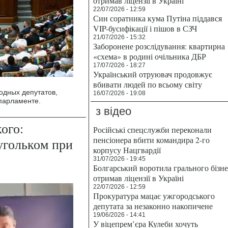
отримав ліцензії в Україні
22/07/2026 - 12:59
Син соратника кума Путіна піддався
VIP-бусифікації і пішов в СЗЧ
21/07/2026 - 15:32
Заборонене розслідування: квартирна
«схема» в родині очільника ДБР
17/07/2026 - 18:27
Український отруювач продовжує
вбивати людей по всьому світу
одных депутатов,
16/07/2026 - 19:08
парламенте.
з відео
ого:
Російські спецслужби переконали
пенсіонера вбити командира 2-го
угольком при
корпусу Нацгвардії
31/07/2026 - 19:45
Болгарський воротила грального бізн
отримав ліцензії в Україні
22/07/2026 - 12:59
Прокуратура мацає ужгородського
депутата за незаконно накопичене
19/06/2026 - 14:41
У віцепрем’єра Кулеби хочуть