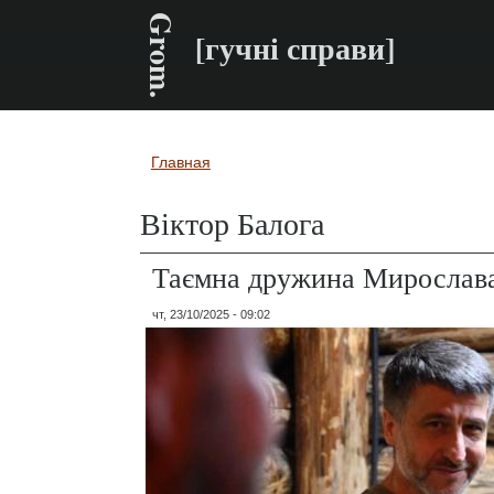
Grom.
[гучні справи]
Главная
Вы здесь
Віктор Балога
Таємна дружина Мирослава
чт, 23/10/2025 - 09:02