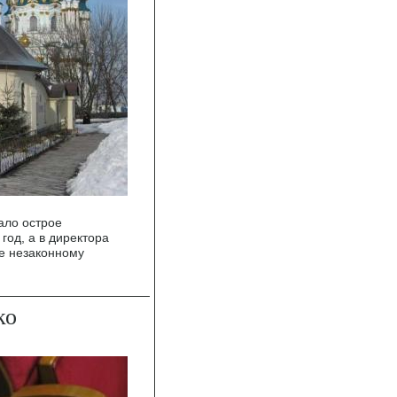
ало острое
год, а в директора
е незаконному
ко