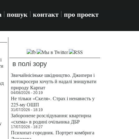
а
пошук
контакт
про проект
і
в полі зору
ти
Звичайнісіньке шкідництво. Джипери і
мотокросери хочуть й надалі знищувати
уд
природу Карпат
04/08/2026 - 20:19
Не тільки «Скеля». Страх і ненависть у
225-му ОШП
31/07/2026 - 18:19
Заборонене розслідування: квартирна
«схема» в родині очільника ДБР
у
17/07/2026 - 18:27
Психопат-городник. Портрет комбрига
Лучанова