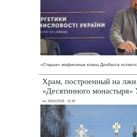
«Старые» мафиозные кланы Донбасса остаются
Храм, построенный на лжи
«Десятинного монастыря
пн, 05/02/2018 - 11:35