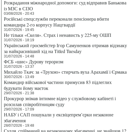
Розкрадання міжнародної допомоги: суд відправив Банькова
із МЗС в СІЗО
03/08/2026 - 20:43
Російські спецслужби переконали пенсіонера вбити
командира 2-го корпусу Нацгвардії
31/07/2026 - 19:45
Не тільки «Скеля». Страх і ненависть у 225-му ОШП
31/07/2026 - 18:19
Український гросмейстер Ігор Самуненков отримав відзнаку
за найкрасивіший хід на Titled Tuesday
31/07/2026 - 14:48
ФСБ «шиє» Дурову тероризм
31/07/2026 - 13:37
Михайло Ткач: за «Трухою» стирчать вуха Арахамії і Єрмака
30/07/2026 - 13:49
Командир військової частини примусив 83 підлеглих
будувати йому маєток
29/07/2026 - 21:38
Прокурор знімав інтимне відео у службовому кабінеті і
розсилав співробітницям суду
29/07/2026 - 17:09
НАБУ і САП пошукали у ексвіцепрем’єрки незаконне
збагачення
28/07/2026 - 19:48
Суддя, спійманий на незаконному збагаченні, не знайшов 12