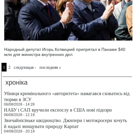
Народный депутат Игорь Котвицкий припрятал в Панаме $40
млн для министра внутренних дел.
Страницы
1
2
следующая ›
последняя »
хроніка
Убивця кримінального «авторитета» намагався сховатись від
тюрми в ЗСУ
06/08/2026 - 14:28
НАБУ і САП вручили експослу в США нові підозри
06/08/2026 - 12:19
Звичайнісіньке шкідництво. Джипери і мотокросери хочуть
й надалі знищувати природу Карпат
04/08/2026 - 20:19