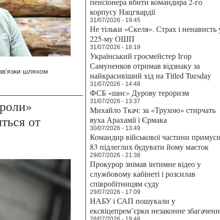
пенсіонера вбити командира 2-го
корпусу Нацгвардії
31/07/2026 - 19:45
Не тільки «Скеля». Страх і ненависть 
225-му ОШП
31/07/2026 - 18:19
Український гросмейстер Ігор
Самуненков отримав відзнаку за
-зв’язки шляхом
найкрасивіший хід на Titled Tuesday
31/07/2026 - 14:48
ФСБ «шиє» Дурову тероризм
ороли»
31/07/2026 - 13:37
Михайло Ткач: за «Трухою» стирчать
ться от
вуха Арахамії і Єрмака
30/07/2026 - 13:49
Командир військової частини примус
83 підлеглих будувати йому маєток
29/07/2026 - 21:38
Прокурор знімав інтимне відео у
службовому кабінеті і розсилав
співробітницям суду
29/07/2026 - 17:09
НАБУ і САП пошукали у
ексвіцепрем’єрки незаконне збагаченн
28/07/2026 - 19:48