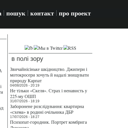
а
пошук
контакт
про проект
в полі зору
Звичайнісіньке шкідництво. Джипери і
А
мотокросери хочуть й надалі знищувати
природу Карпат
і
04/08/2026 - 20:19
Не тільки «Скеля». Страх і ненависть у
ти
225-му ОШП
31/07/2026 - 18:19
Заборонене розслідування: квартирна
уд
«схема» в родині очільника ДБР
17/07/2026 - 18:27
Психопат-городник. Портрет комбрига
Лучанова