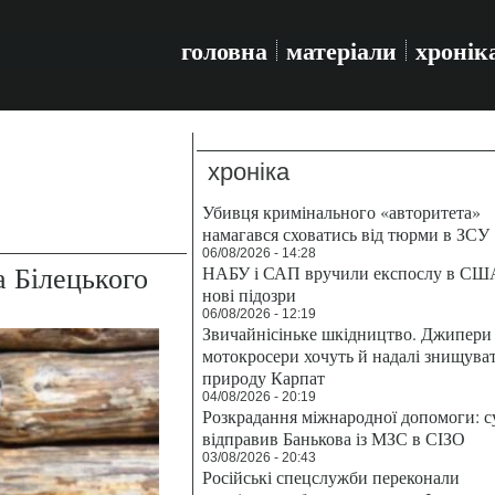
головна
матеріали
хронік
хроніка
Убивця кримінального «авторитета»
намагався сховатись від тюрми в ЗСУ
06/08/2026 - 14:28
 Білецького
НАБУ і САП вручили експослу в СШ
нові підозри
06/08/2026 - 12:19
Звичайнісіньке шкідництво. Джипери 
мотокросери хочуть й надалі знищува
природу Карпат
04/08/2026 - 20:19
Розкрадання міжнародної допомоги: с
відправив Банькова із МЗС в СІЗО
03/08/2026 - 20:43
Російські спецслужби переконали