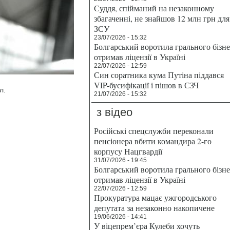
Суддя, спійманий на незаконному
збагаченні, не знайшов 12 млн грн для
ЗСУ
23/07/2026 - 15:32
Болгарський воротила грального бізн
отримав ліцензії в Україні
22/07/2026 - 12:59
Син соратника кума Путіна піддався
VIP-бусифікації і пішов в СЗЧ
л.
21/07/2026 - 15:32
з відео
Російські спецслужби переконали
пенсіонера вбити командира 2-го
корпусу Нацгвардії
31/07/2026 - 19:45
Болгарський воротила грального бізн
отримав ліцензії в Україні
22/07/2026 - 12:59
Прокуратура мацає ужгородського
депутата за незаконно накопичене
19/06/2026 - 14:41
У віцепрем’єра Кулеби хочуть