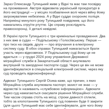
Зараз Олександр Тупицький живе у Відні та має там посвідку
на проживання. Австрія відмовила українській прокуратурі в
його екстрадиції — у місцях позбавлення волі через війну йому
загрожуватиме небезпека. А у Відні суддю охороняє поліція.
Наприкінці минулого року Тупицький повідомив, що його
намагались отруїти ртуттю. Цю справу розслідують
правоохоронці, її деталі невідомі.
В Україні проти Тупицького є три кримінальні провадження. Два
з них вже в судах — Подільському і Голосіївському. Перше —
про тиск на свідків, друге — про втручання в електронну
систему суду. В обох справах Тупицький намагається брати
участь через відеозвязок. У Подільському суді йому це не
вдається ― у грудні 2024 року управління Державної
міграційної служби в Закарпатській області анулювало
внутрішній та закордонні паспорти судді. Через це він не може
ідентифікуватися в спеціальній електронній системі, через яку
суд проводить відеоконференції.
Адвокат Тупицького Сергій Осика каже, що причин, з яких
Міграційна служба анулювала паспорт, захист не знає — у
відомстві їх називають «службовою інформацією». Адвокати
через суд намагаються скасувати рішення Міграційної служби.
Тим часом справа стоїть на місці, строки давності сплили,
тобто за клопотанням Тупицького суд повинен буде її закрити
(для цього Тупицький має себе ідентифікувати, для чого йому