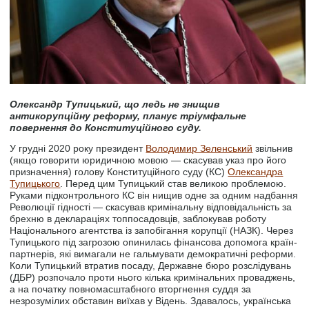
Олександр Тупицький, що ледь не знищив
антикорупційну реформу, планує тріумфальне
повернення до Конституційного суду.
У грудні 2020 року президент
Володимир Зеленський
звільнив
(якщо говорити юридичною мовою — скасував указ про його
призначення) голову Конституційного суду (КС)
Олександра
Тупицького
. Перед цим Тупицький став великою проблемою.
Руками підконтрольного КС він нищив одне за одним надбання
Революції гідності — скасував кримінальну відповідальність за
брехню в деклараціях топпосадовців, заблокував роботу
Національного агентства із запобігання корупції (НАЗК). Через
Тупицького під загрозою опинилась фінансова допомога країн-
партнерів, які вимагали не гальмувати демократичні реформи.
Коли Тупицький втратив посаду, Державне бюро розслідувань
(ДБР) розпочало проти нього кілька кримінальних проваджень,
а на початку повномасштабного вторгнення суддя за
незрозумілих обставин виїхав у Відень. Здавалось, українська