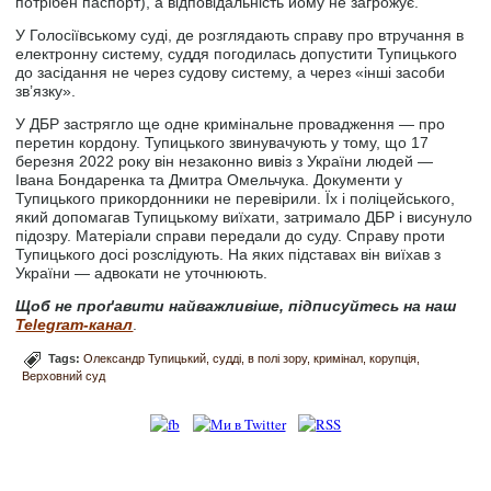
потрібен паспорт), а відповідальність йому не загрожує.
У Голосіївському суді, де розглядають справу про втручання в
електронну систему, суддя погодилась допустити Тупицького
до засідання не через судову систему, а через «інші засоби
зв’язку».
У ДБР застрягло ще одне кримінальне провадження — про
перетин кордону. Тупицького звинувачують у тому, що 17
березня 2022 року він незаконно вивіз з України людей —
Івана Бондаренка та Дмитра Омельчука. Документи у
Тупицького прикордонники не перевірили. Їх і поліцейського,
який допомагав Тупицькому виїхати, затримало ДБР і висунуло
підозру. Матеріали справи передали до суду. Справу проти
Тупицького досі розслідують. На яких підставах він виїхав з
України — адвокати не уточнюють.
Щоб не проґавити найважливіше, підписуйтесь на наш
Telegram-канал
.
Tags:
Олександр Тупицький
судді
в полі зору
кримінал
корупція
Верховний суд