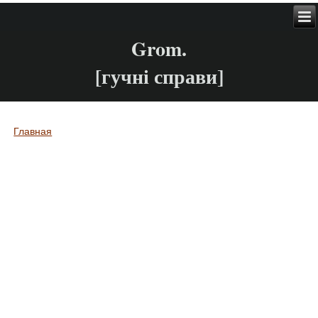
Grom.
[гучні справи]
Главная
Вы здесь