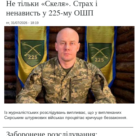
Не тільки «Скеля». Страх і
ненависть у 225-му ОШП
пт, 31/07/2026 - 18:19
Із журналістських розслідувань випливає, що у виплеканих
Сирським штурмових військах процвітає кричуще беззаконня.
Заборонене розслідування: