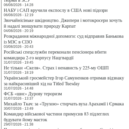
06/08/2026 - 14:28
НАБУ і САП вручили експослу в США нові підозри
06/08/2026 - 12:19
Звичайнісіньке шкідництво. Джипери і мотокросери хочуть
й надалі знищувати природу Карпат
04/08/2026 - 20:19
Розкрадання міжнародної допомоги: суд відправив Банькова
із МЗС в СІЗО
03/08/2026 - 20:43
Російські спецслужби переконали пенсіонера вбити
командира 2-го корпусу Нацгвардії
31/07/2026 - 19:45
Не тільки «Скеля». Страх і ненависть у 225-му ОШП
31/07/2026 - 18:19
Український гросмейстер Ігор Самуненков отримав відзнаку
за найкрасивіший хід на Titled Tuesday
31/07/2026 - 14:48
ФСБ «шиє» Дурову тероризм
31/07/2026 - 13:37
Михайло Ткач: за «Трухою» стирчать вуха Арахамії і Єрмака
30/07/2026 - 13:49
Командир військової частини примусив 83 підлеглих
будувати йому маєток
29/07/2026 - 21:38