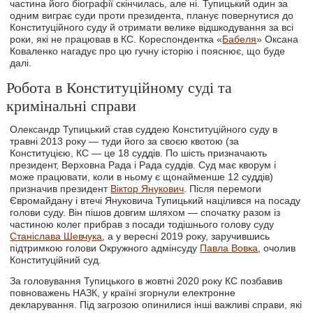
частина його біографії скінчилась, але ні. Тупицький один за
одним виграє суди проти президента, планує повернутися до
Конституційного суду й отримати велике відшкодування за всі
роки, які не працював в КС. Кореспондентка «
Бабеля
» Оксана
Коваленко нагадує про цю гучну історію і пояснює, що буде
далі.
Робота в Конституційному суді та
кримінальні справи
Олександр Тупицький став суддею Конституційного суду в
травні 2013 року — туди його за своєю квотою (за
Конституцією, КС — це 18 суддів. По шість призначають
президент, Верховна Рада і Рада суддів. Суд має кворум і
може працювати, коли в ньому є щонайменше 12 суддів)
призначив президент
Віктор Янукович
. Після перемоги
Євромайдану і втечі Януковича Тупицький націлився на посаду
голови суду. Він пішов довгим шляхом — спочатку разом із
частиною колег прибрав з посади тодішнього голову суду
Станіслава Шевчука
, а у вересні 2019 року, заручившись
підтримкою голови Окружного адмінсуду
Павла Вовка
, очолив
Конституційний суд.
За головування Тупицького в жовтні 2020 року КС позбавив
повноважень НАЗК, у країні згорнули електронне
декларування. Під загрозою опинилися інші важливі справи, які