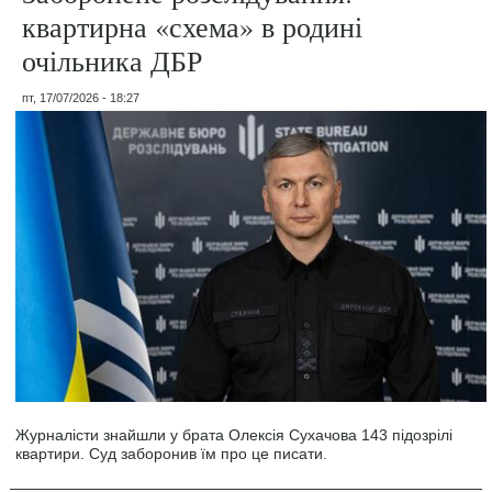
квартирна «схема» в родині
очільника ДБР
пт, 17/07/2026 - 18:27
Журналісти знайшли у брата Олексія Сухачова 143 підозрілі
квартири. Суд заборонив їм про це писати.