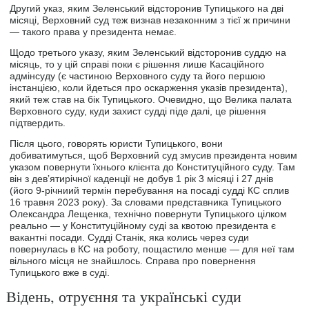
Другий указ, яким Зеленський відсторонив Тупицького на дві
місяці, Верховний суд теж визнав незаконним з тієї ж причини
— такого права у президента немає.
Щодо третього указу, яким Зеленський відсторонив суддю на
місяць, то у цій справі поки є рішення лише Касаційного
адмінсуду (є частиною Верховного суду та його першою
інстанцією, коли йдеться про оскарження указів президента),
який теж став на бік Тупицького. Очевидно, що Велика палата
Верховного суду, куди захист судді піде далі, це рішення
підтвердить.
Після цього, говорять юристи Тупицького, вони
добиватимуться, щоб Верховний суд змусив президента новим
указом повернути їхнього клієнта до Конституційного суду. Там
він з девʼятирічної каденції не добув 1 рік 3 місяці і 27 днів
(його 9-річниий термін перебування на посаді судді КС сплив
16 травня 2023 року). За словами представника Тупицького
Олександра Лещенка, технічно повернути Тупицького цілком
реально — у Конституційному суді за квотою президента є
вакантні посади. Судді Станік, яка колись через суди
повернулась в КС на роботу, пощастило менше — для неї там
вільного місця не знайшлось. Справа про повернення
Тупицького вже в суді.
Відень, отруєння та українські суди