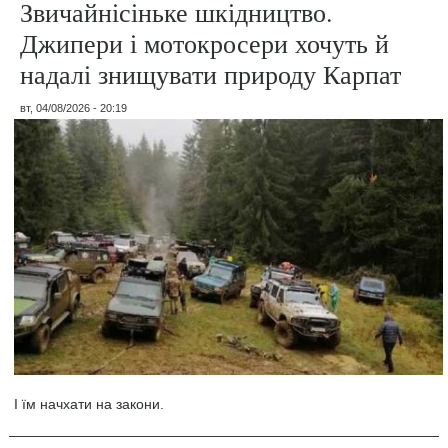
Звичайнісіньке шкідництво.
Джипери і мотокросери хочуть й
надалі знищувати природу Карпат
вт, 04/08/2026 - 20:19
І їм начхати на закони.