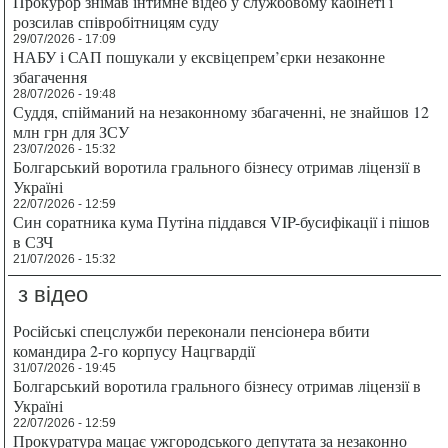
Прокурор знімав інтимне відео у службовому кабінеті і
розсилав співробітницям суду
29/07/2026 - 17:09
НАБУ і САП пошукали у ексвіцепрем’єрки незаконне
збагачення
28/07/2026 - 19:48
Суддя, спійманий на незаконному збагаченні, не знайшов 12
млн грн для ЗСУ
23/07/2026 - 15:32
Болгарський воротила грального бізнесу отримав ліцензії в
Україні
22/07/2026 - 12:59
Син соратника кума Путіна піддався VIP-бусифікації і пішов
в СЗЧ
21/07/2026 - 15:32
з відео
Російські спецслужби переконали пенсіонера вбити
командира 2-го корпусу Нацгвардії
31/07/2026 - 19:45
Болгарський воротила грального бізнесу отримав ліцензії в
Україні
22/07/2026 - 12:59
Прокуратура мацає ужгородського депутата за незаконно