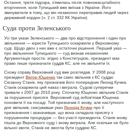
Остання, третя підозра, зʼявилась після повномасштабного
вторгнення, коли Тупицький вже виїхав з України. Його
звинуватили в тому, що він незаконно переправив людей через
державний кордон (ч. 2 ст. 332 КК України).
Суди проти Зеленського
Усі три укази Зеленського — два про відсторонення і один про
звільнення — юристи Тупицького оскаржили у Верховному
суді. Щодо двох з них вже є остаточні рішення. Перший указ —
про звільнення Тупицького — суд визнав незаконним.
Аргументація проста: згідно з Конституцією, президент має
право лише призначати суддів КС, але не звільняти їх.
Схожу справу Верховний суд вже розглядав. У 2008 році
президент
Віктор Ющенко
так само звільнив з КС суддю
Сюзанну Станік, яку призначив його попередник Леонід Кучма.
Станік оскаржила цей наказ і виграла. Судові суперечки
тривали з 2007 до 2010 року. Спочатку Ющенко звільнив Станік
за порушення присяги. Верховний суд зобовʼязав Ющенка
поновити її на посаді. Той призначив її знову, але наступного
дня звільнив, скасувавши указ
Леоніда Кучми
про її
призначення і зазначивши, що вона складала присягу з
порушенням процедури — без участі президента. Станік знову
пішла до Верховного суду і знову виграла. Але оскільки не було
вільної квоти, Станік не змогла бути суддею КС.