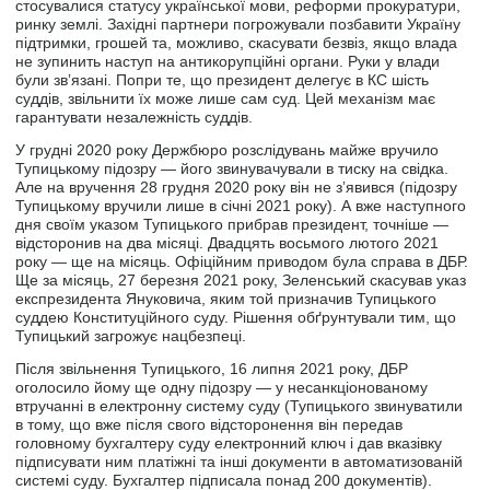
стосувалися статусу української мови, реформи прокуратури,
ринку землі. Західні партнери погрожували позбавити Україну
підтримки, грошей та, можливо, скасувати безвіз, якщо влада
не зупинить наступ на антикорупційні органи. Руки у влади
були звʼязані. Попри те, що президент делегує в КС шість
суддів, звільнити їх може лише сам суд. Цей механізм має
гарантувати незалежність суддів.
У грудні 2020 року Держбюро розслідувань майже вручило
Тупицькому підозру — його звинувачували в тиску на свідка.
Але на вручення 28 грудня 2020 року він не зʼявився (підозру
Тупицькому вручили лише в січні 2021 року). А вже наступного
дня своїм указом Тупицького прибрав президент, точніше —
відсторонив на два місяці. Двадцять восьмого лютого 2021
року — ще на місяць. Офіційним приводом була справа в ДБР.
Ще за місяць, 27 березня 2021 року, Зеленський скасував указ
експрезидента Януковича, яким той призначив Тупицького
суддею Конституційного суду. Рішення обґрунтували тим, що
Тупицький загрожує нацбезпеці.
Після звільнення Тупицького, 16 липня 2021 року, ДБР
оголосило йому ще одну підозру — у несанкціонованому
втручанні в електронну систему суду (Тупицького звинуватили
в тому, що вже після свого відсторонення він передав
головному бухгалтеру суду електронний ключ і дав вказівку
підписувати ним платіжні та інші документи в автоматизованій
системі суду. Бухгалтер підписала понад 200 документів).