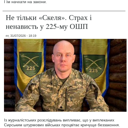
І їм начхати на закони.
Не тільки «Скеля». Страх і
ненависть у 225-му ОШП
пт, 31/07/2026 - 18:19
Із журналістських розслідувань випливає, що у виплеканих
Сирським штурмових військах процвітає кричуще беззаконня.