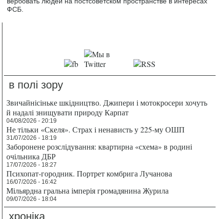
вербовать людей на постсоветском пространстве в интересах
ФСБ.
в полі зору
Звичайнісіньке шкідництво. Джипери і мотокросери хочуть
й надалі знищувати природу Карпат
04/08/2026 - 20:19
Не тільки «Скеля». Страх і ненависть у 225-му ОШП
31/07/2026 - 18:19
Заборонене розслідування: квартирна «схема» в родині
очільника ДБР
17/07/2026 - 18:27
Психопат-городник. Портрет комбрига Лучанова
16/07/2026 - 16:42
Мільярдна гральна імперія громадянина Журила
09/07/2026 - 18:04
хроніка