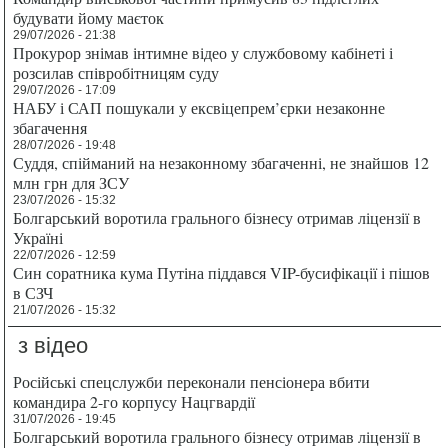
будувати йому маєток
29/07/2026 - 21:38
Прокурор знімав інтимне відео у службовому кабінеті і
розсилав співробітницям суду
29/07/2026 - 17:09
НАБУ і САП пошукали у ексвіцепрем’єрки незаконне
збагачення
28/07/2026 - 19:48
Суддя, спійманий на незаконному збагаченні, не знайшов 12
млн грн для ЗСУ
23/07/2026 - 15:32
Болгарський воротила грального бізнесу отримав ліцензії в
Україні
22/07/2026 - 12:59
Син соратника кума Путіна піддався VIP-бусифікації і пішов
в СЗЧ
21/07/2026 - 15:32
з відео
Російські спецслужби переконали пенсіонера вбити
командира 2-го корпусу Нацгвардії
31/07/2026 - 19:45
Болгарський воротила грального бізнесу отримав ліцензії в