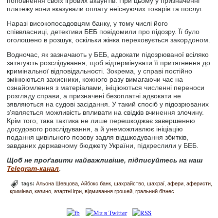
поповнення своїх ігрових акаунтів. При цьому у призначенні
платежу вони вказували оплату неіснуючих товарів та послуг.
Наразі високопосадовцям банку, у тому числі його
співвласниці, детективи БЕБ повідомили про підозру. Її було
оголошено в розшук, оскільки жінка переховується закордоном.
Водночас, як зазначають у БЕБ, адвокати підозрюваної всіляко
затягують розслідування, щоб відтермінувати її притягнення до
кримінальної відповідальності. Зокрема, у справі постійно
змінюються захисники, кожного разу вимагаючи час на
ознайомлення з матеріалами, ініціюються численні переноси
розгляду справи, а призначені безоплатні адвокати не
зявляються на судові засідання. У такий спосіб у підозрюваних
зʼявляється можливість впливати на свідків вчинення злочину.
Крім того, така тактика не лише перешкоджає завершенню
досудового розслідування, а й унеможливлює ініціацію
подання цивільного позову задля відшкодування збитків,
завданих державному бюджету України, підкреслили у БЕБ.
Щоб не проґавити найважливіше, підписуйтесь на наш
Telegram-канал
.
tags:
Альона Шевцова
Айбокс банк
шахрайство
шахраї
афери
аферисти
кримінал
казино
азартні ігри
відмивання грошей
гральний бізнес