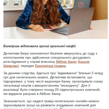
Банкірша відмивала гроші гральної мафії.
Детективи Бюро економічної безпеки звернулись до суду з
клопотанням про здійснення спеціального досудового
розслідування у справі власниці
Айбокс банку
Альони
Шевцової
, передає
Економічна правда
.
За даними слідства, йдеться про "відмивання" близько 5 млрд
грн для нелегальних казино. Детективи встановили, що
підозрювані, у тому числі акціонери банку, організували схему
легалізації коштів з використанням "міскодингу". Для її
реалізації було створено понад 20 підконтрольних компаній,
які відкрили рахунки в Айбокс банку.
Зазначається, що надалі гравці нелегальних онлайн-казино
зараховували гроші на реквізити згадуваних компаній для