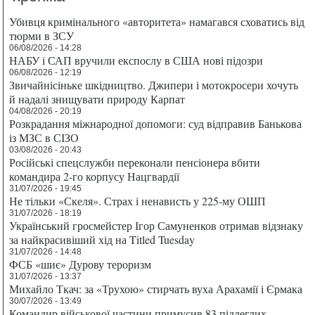
Убивця кримінального «авторитета» намагався сховатись від
тюрми в ЗСУ
06/08/2026 - 14:28
НАБУ і САП вручили експослу в США нові підозри
06/08/2026 - 12:19
Звичайнісіньке шкідництво. Джипери і мотокросери хочуть
й надалі знищувати природу Карпат
04/08/2026 - 20:19
Розкрадання міжнародної допомоги: суд відправив Банькова
із МЗС в СІЗО
03/08/2026 - 20:43
Російські спецслужби переконали пенсіонера вбити
командира 2-го корпусу Нацгвардії
31/07/2026 - 19:45
Не тільки «Скеля». Страх і ненависть у 225-му ОШП
31/07/2026 - 18:19
Український гросмейстер Ігор Самуненков отримав відзнаку
за найкрасивіший хід на Titled Tuesday
31/07/2026 - 14:48
ФСБ «шиє» Дурову тероризм
31/07/2026 - 13:37
Михайло Ткач: за «Трухою» стирчать вуха Арахамії і Єрмака
30/07/2026 - 13:49
Командир військової частини примусив 83 підлеглих