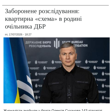
Заборонене розслідування:
квартирна «схема» в родині
очільника ДБР
пт, 17/07/2026 - 18:27
Журналісти знайшли у брата Олексія Сухачова 143 підозрілі