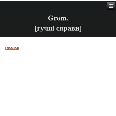
Grom.
[гучні справи]
Главная
Вы здесь