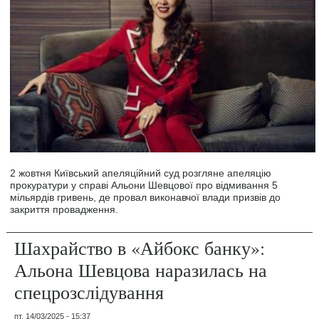
2 жовтня Київський апеляційний суд розгляне апеляцію
прокуратури у справі Альони Шевцової про відмивання 5
мільярдів гривень, де провал виконавчої влади призвів до
закриття провадження.
Шахрайство в «Айбокс банку»:
Альона Шевцова наразилась на
спецрозслідування
пт, 14/03/2025 - 15:37