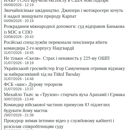
06/08/2026 - 12:19
Звичайнісіньке шкідництво. Джипери і мотокросери хочуть
й надалі знищувати природу Карпат
04/08/2026 - 20:19
Розкрадання міжнародної допомоги: суд відправив Банькова
із МЗС в СІЗО
03/08/2026 - 20:43
Російські спецслужби переконали пенсіонера вбити
командира 2-го корпусу Нацгвардії
31/07/2026 - 19:45
Не тільки «Скеля». Страх і ненависть у 225-му ОШП
31/07/2026 - 18:19
Український гросмейстер Ігор Самуненков отримав відзнаку
за найкрасивіший хід на Titled Tuesday
31/07/2026 - 14:48
ФСБ «шиє» Дурову тероризм
31/07/2026 - 13:37
Михайло Ткач: за «Трухою» стирчать вуха Арахамії і Єрмака
30/07/2026 - 13:49
Командир військової частини примусив 83 підлеглих
будувати йому маєток
29/07/2026 - 21:38
Прокурор знімав інтимне відео у службовому кабінеті і
розсилав співробітницям суду