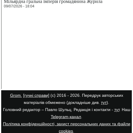
Мільярдна гральна імперія громадянина Журила
09/07/2026 - 18:04
Grom.
[гучні справи]
(с) 2016 - 2026. Передрук авторських
матеріалів обмежено (докладніше див.
тут
).
Головний редактор – Павло Шульц. Редакція і контакти -
тут
. Наш
Telegram-канал
.
Політика конфіденційності, захист персональних даних та файли
cookies
.