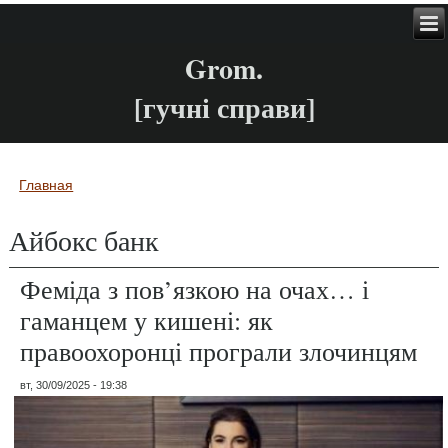
Grom.
[гучні справи]
Главная
Вы здесь
Айбокс банк
Феміда з пов’язкою на очах… і
гаманцем у кишені: як
правоохоронці програли злочинцям
вт, 30/09/2025 - 19:38