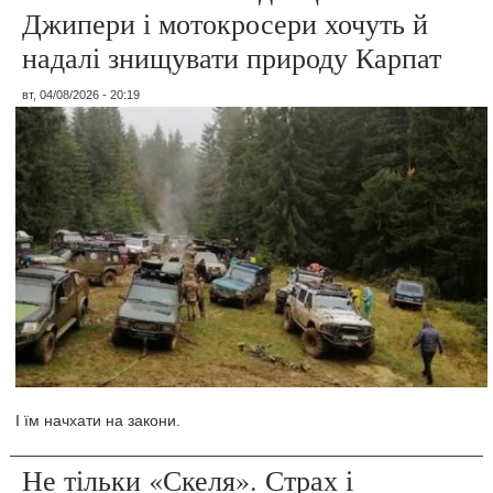
Джипери і мотокросери хочуть й
надалі знищувати природу Карпат
вт, 04/08/2026 - 20:19
І їм начхати на закони.
Не тільки «Скеля». Страх і