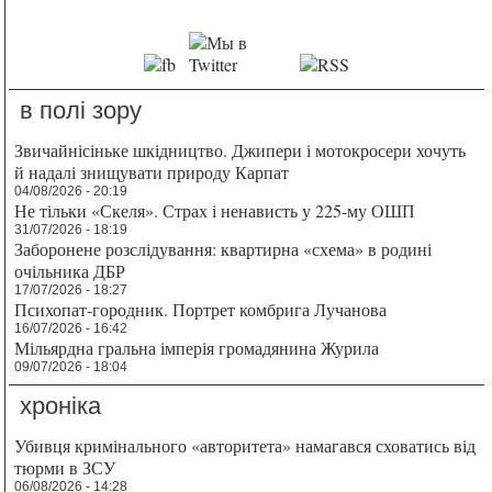
в полі зору
Звичайнісіньке шкідництво. Джипери і мотокросери хочуть
й надалі знищувати природу Карпат
04/08/2026 - 20:19
Не тільки «Скеля». Страх і ненависть у 225-му ОШП
31/07/2026 - 18:19
Заборонене розслідування: квартирна «схема» в родині
очільника ДБР
17/07/2026 - 18:27
Психопат-городник. Портрет комбрига Лучанова
16/07/2026 - 16:42
Мільярдна гральна імперія громадянина Журила
09/07/2026 - 18:04
хроніка
Убивця кримінального «авторитета» намагався сховатись від
тюрми в ЗСУ
06/08/2026 - 14:28