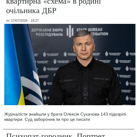
квартирна «схема» в родині
очільника ДБР
пт, 17/07/2026 - 18:27
Журналісти знайшли у брата Олексія Сухачова 143 підозрілі
квартири. Суд заборонив їм про це писати.
Психопат-городник. Портрет