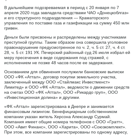
В дальнейшем подозреваемая в период с 20 января по 7
апреля 2020 года завладела средствами ЧАО «Донецкоблгаз»
и его структурного подразделения — Краматорского
управления по поставке газа и газификации на сумму 450 млн
гривен.
Деньги были присвоены и распределены между участниками
преступной группы. Таким образом она совершила уголовное
правонарушение предусмотренное по ч. 2, ч. 5 ст. 27, ч. 4 ст.
28, ч. 5 ст. 191 УК. Печерский районный суд 26 июля избрал ей
меру пресечения в виде содержания под стражей, с
исполнением не позже 48 часов после ее задержания.
Основанием для обвинения послужили банковские выписки
ООО «ФК «Аттал», договор покупки земельного участка,
заключенный между ООО «Стайлмакс Инвестменст»
Лимитед» и ООО «ФК «Аттал», ведомости о движении средств
на счетах ООО «ФК «Аттал», ООО «Рикардо груп», ООО
«Инвестиционная долина» и другими.
«ФК «Аттал» зарегистрирована в Днепре и занимается
финансовым лизингом. Бенефициарным собственником
компании указан житель Херсона Александр Сурмай.
Компания имеет общие номера телефонов с ООО «Гратт»,
ООО «Авит Финанс», ООО «Харита», ООО «Союзкомплект».
При этом, все компании зарегистрированы по одному адресу,