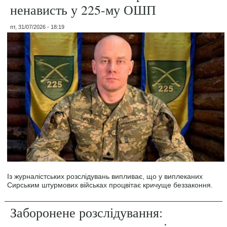
ненависть у 225-му ОШП
пт, 31/07/2026 - 18:19
Із журналістських розслідувань випливає, що у виплеканих
Сирським штурмових військах процвітає кричуще беззаконня.
Заборонене розслідування: