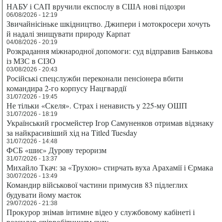
НАБУ і САП вручили експослу в США нові підозри
06/08/2026 - 12:19
Звичайнісіньке шкідництво. Джипери і мотокросери хочуть
й надалі знищувати природу Карпат
04/08/2026 - 20:19
Розкрадання міжнародної допомоги: суд відправив Банькова
із МЗС в СІЗО
03/08/2026 - 20:43
Російські спецслужби переконали пенсіонера вбити
командира 2-го корпусу Нацгвардії
31/07/2026 - 19:45
Не тільки «Скеля». Страх і ненависть у 225-му ОШП
31/07/2026 - 18:19
Український гросмейстер Ігор Самуненков отримав відзнаку
за найкрасивіший хід на Titled Tuesday
31/07/2026 - 14:48
ФСБ «шиє» Дурову тероризм
31/07/2026 - 13:37
Михайло Ткач: за «Трухою» стирчать вуха Арахамії і Єрмака
30/07/2026 - 13:49
Командир військової частини примусив 83 підлеглих
будувати йому маєток
29/07/2026 - 21:38
Прокурор знімав інтимне відео у службовому кабінеті і
розсилав співробітницям суду