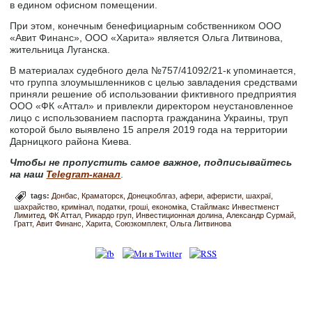
в едином офисном помещении.
При этом, конечным бенефициарным собственником ООО
«Авит Финанс», ООО «Харита» является Ольга Литвинова,
жительница Луганска.
В материалах судебного дела №757/41092/21-к упоминается,
что группа злоумышленников с целью завладения средствами
приняли решение об использовании фиктивного предприятия
ООО «ФК «Аттал» и привлекли директором неустановленное
лицо с использованием паспорта гражданина Украины, труп
которой было выявлено 15 апреля 2019 года на территории
Дарницкого района Киева.
Чтобы не пропустить самое важное, подписывайтесь
на наш
Telegram-канал
.
tags:
Донбас
Краматорск
Донецкоблгаз
афери
аферисти
шахраї
шахрайство
кримінал
податки
гроші
економіка
Стайлмакс Инвестменст
Лимитед
ФК Аттал
Рикардо груп
Инвестиционная долина
Александр Сурмай
Гратт
Авит Финанс
Харита
Союзкомплект
Ольга Литвинова