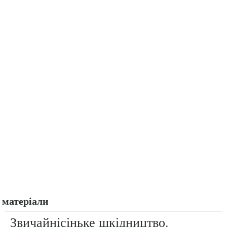
матеріали
Звичайнісіньке шкідництво.