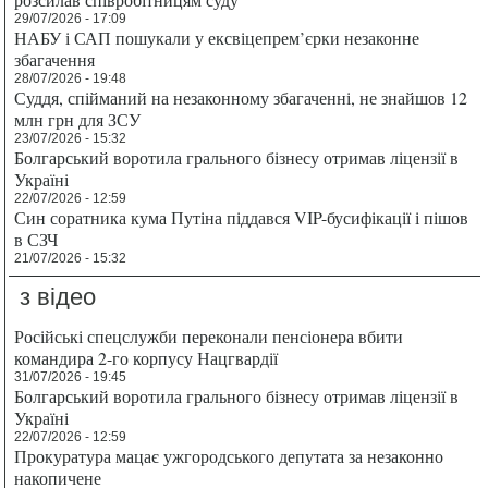
29/07/2026 - 17:09
НАБУ і САП пошукали у ексвіцепрем’єрки незаконне
збагачення
28/07/2026 - 19:48
Суддя, спійманий на незаконному збагаченні, не знайшов 12
млн грн для ЗСУ
23/07/2026 - 15:32
Болгарський воротила грального бізнесу отримав ліцензії в
Україні
22/07/2026 - 12:59
Син соратника кума Путіна піддався VIP-бусифікації і пішов
в СЗЧ
21/07/2026 - 15:32
з відео
Російські спецслужби переконали пенсіонера вбити
командира 2-го корпусу Нацгвардії
31/07/2026 - 19:45
Болгарський воротила грального бізнесу отримав ліцензії в
Україні
22/07/2026 - 12:59
Прокуратура мацає ужгородського депутата за незаконно
накопичене