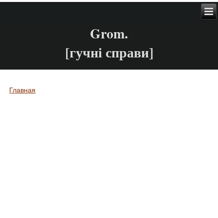
Grom.
[гучні справи]
Главная
Вы здесь