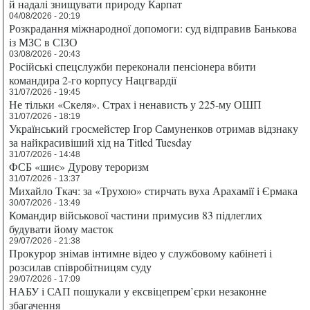
й надалі знищувати природу Карпат
04/08/2026 - 20:19
Розкрадання міжнародної допомоги: суд відправив Банькова
із МЗС в СІЗО
03/08/2026 - 20:43
Російські спецслужби переконали пенсіонера вбити
командира 2-го корпусу Нацгвардії
31/07/2026 - 19:45
Не тільки «Скеля». Страх і ненависть у 225-му ОШП
31/07/2026 - 18:19
Український гросмейстер Ігор Самуненков отримав відзнаку
за найкрасивіший хід на Titled Tuesday
31/07/2026 - 14:48
ФСБ «шиє» Дурову тероризм
31/07/2026 - 13:37
Михайло Ткач: за «Трухою» стирчать вуха Арахамії і Єрмака
30/07/2026 - 13:49
Командир військової частини примусив 83 підлеглих
будувати йому маєток
29/07/2026 - 21:38
Прокурор знімав інтимне відео у службовому кабінеті і
розсилав співробітницям суду
29/07/2026 - 17:09
НАБУ і САП пошукали у ексвіцепрем’єрки незаконне
збагачення