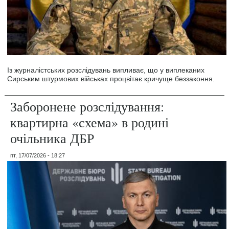
Із журналістських розслідувань випливає, що у виплеканих
Сирським штурмових військах процвітає кричуще беззаконня.
Заборонене розслідування:
квартирна «схема» в родині
очільника ДБР
пт, 17/07/2026 - 18:27