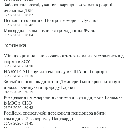
Заборонене розслідування: квартирна «схема» в родині
очільника ДБР
17/07/2026 - 18:27
Психопат-городник. Портрет комбрига Лучанова
16/07/2026 - 16:42
Мільярдна гральна імперія громадянина Журила
09/07/2026 - 18:04
хроніка
Убивця кримінального «авторитета» намагався сховатись від
тюрми в ЗСУ
06/08/2026 - 14:28
НАБУ і САП вручили експослу в США нові підозри
06/08/2026 - 12:19
Звичайнісіньке шкідництво. Джипери і мотокросери хочуть
й надалі знищувати природу Карпат
04/08/2026 - 20:19
Розкрадання міжнародної допомоги: суд відправив Банькова
із МЗС в СІЗО
03/08/2026 - 20:43
Російські спецслужби переконали пенсіонера вбити
командира 2-го корпусу Нацгвардії
31/07/2026 - 19:45