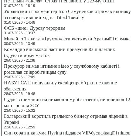
Не тільки «Скеля». Страх і ненависть у 225-му ОШП
31/07/2026 - 18:19
Український гросмейстер Ігор Самуненков отримав відзнаку
за найкрасивіший хід на Titled Tuesday
31/07/2026 - 14:48
ФСБ «шиє» Дурову тероризм
31/07/2026 - 13:37
Михайло Ткач: за «Трухою» стирчать вуха Арахамії і Єрмака
30/07/2026 - 13:49
Командир військової частини примусив 83 підлеглих
будувати йому маєток
29/07/2026 - 21:38
Прокурор знімав інтимне відео у службовому кабінеті і
розсилав співробітницям суду
29/07/2026 - 17:09
НАБУ і САП пошукали у ексвіцепрем’єрки незаконне
збагачення
28/07/2026 - 19:48
Суддя, спійманий на незаконному збагаченні, не знайшов 12
млн грн для ЗСУ
23/07/2026 - 15:32
Болгарський воротила грального бізнесу отримав ліцензії в
Україні
22/07/2026 - 12:59
Син соратника кума Путіна піддався VIP-бусифікації і пішов