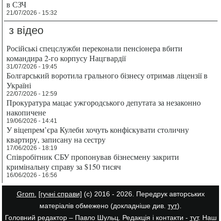
в СЗЧ
21/07/2026 - 15:32
з відео
Російські спецслужби переконали пенсіонера вбити
командира 2-го корпусу Нацгвардії
31/07/2026 - 19:45
Болгарський воротила грального бізнесу отримав ліцензії в
Україні
22/07/2026 - 12:59
Прокуратура мацає ужгородського депутата за незаконно
накопичене
19/06/2026 - 14:41
У віцепрем’єра Кулеби хочуть конфіскувати столичну
квартиру, записану на сестру
17/06/2026 - 18:19
Співробітник СБУ пропонував бізнесмену закрити
кримінальну справу за $150 тисяч
16/06/2026 - 16:56
Grom.
[гучні справи]
(с) 2016 - 2026. Передрук авторських
матеріалів обмежено (докладніше див.
тут
).
Головний редактор – Павло Шульц. Редакція і контакти -
тут
. Наш