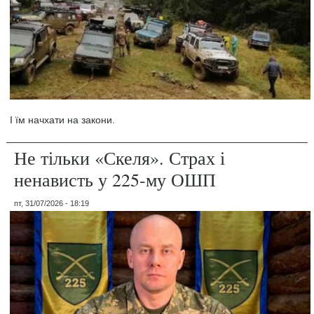
І їм начхати на закони.
Не тільки «Скеля». Страх і
ненависть у 225-му ОШП
пт, 31/07/2026 - 18:19