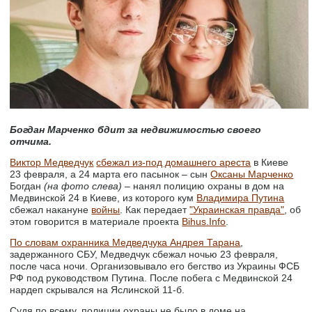
Богдан Марченко бдит за недвижимостью своего
отчима.
Виктор Медведчук
сбежал из-под домашнего ареста
в Киеве
23 февраля, а 24 марта его пасынок – сын
Оксаны Марченко
Богдан
(на фото слева)
– нанял полицию охраны в дом на
Медвинской 24 в Киеве, из которого кум
Владимира Путина
сбежал накануне
войны
. Как передает
"Украинская правда"
, об
этом говорится в материале проекта
Bihus.Info
.
По словам охранника Медведчука Андрея Тарана
,
задержанного СБУ, Медведчук сбежал ночью 23 февраля,
после часа ночи. Организовывало его бегство из Украины ФСБ
РФ под руководством Путина. После побега с Медвинской 24
нардеп скрывался на Яслинской 11-б.
Судя по всему, полиции охраны не было в доме на