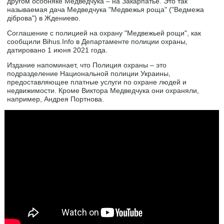
другом особняке Медведчука – на Закарпатье. Это так
называемая дача Медведчука "Медвежья роща" ("Ведмежа
діброва") в Ждениево.
Соглашение с полицией на охрану "Медвежьей рощи", как
сообщили Bihus.Info в Департаменте полиции охраны,
датировано 1 июня 2021 года.
Издание напоминает, что Полиция охраны – это
подразделение Национальной полиции Украины,
предоставляющее платные услуги по охране людей и
недвижимости. Кроме Виктора Медведчука они охраняли,
например, Андрея Портнова.