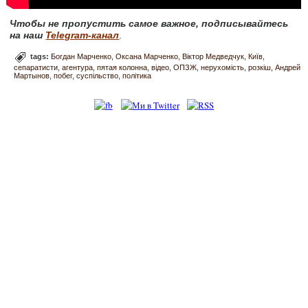
Чтобы не пропустить самое важное, подписывайтесь
на наш
Telegram-канал
.
tags:
Богдан Марченко
Оксана Марченко
Віктор Медведчук
Київ
сепаратисти
агентура
пятая колонна
відео
ОПЗЖ
нерухомість
розкіш
Андрей
Мартынов
побег
суспільство
політика