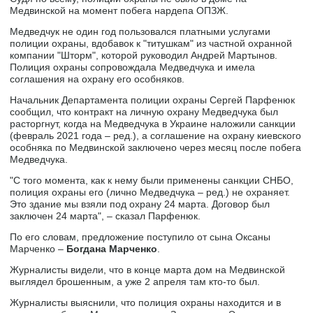
Медвинской на момент побега нардепа ОПЗЖ.
Медведчук не один год пользовался платными услугами
полиции охраны, вдобавок к "титушкам" из частной охранной
компании "Шторм", которой руководил Андрей Мартынов.
Полиция охраны сопровождала Медведчука и имела
соглашения на охрану его особняков.
Начальник Департамента полиции охраны Сергей Парфенюк
сообщил, что контракт на личную охрану Медведчука был
расторгнут, когда на Медведчука в Украине наложили санкции
(февраль 2021 года – ред.), а соглашение на охрану киевского
особняка по Медвинской заключено через месяц после побега
Медведчука.
"С того момента, как к нему были применены санкции СНБО,
полиция охраны его (лично Медведчука – ред.) не охраняет.
Это здание мы взяли под охрану 24 марта. Договор был
заключен 24 марта", – сказал Парфенюк.
По его словам, предложение поступило от сына Оксаны
Марченко –
Богдана Марченко
.
Журналисты видели, что в конце марта дом на Медвинской
выглядел брошенным, а уже 2 апреля там кто-то был.
Журналисты выяснили, что полиция охраны находится и в