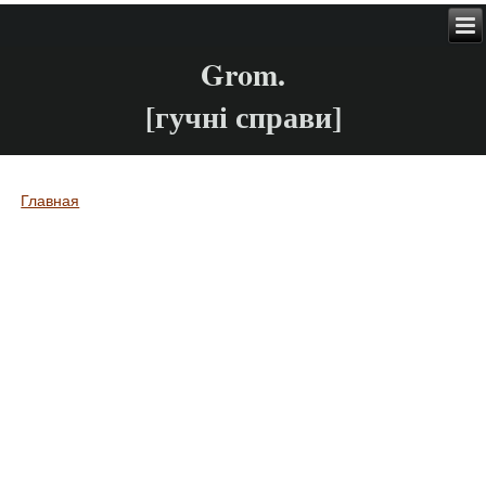
Grom.
[гучні справи]
Главная
Вы здесь