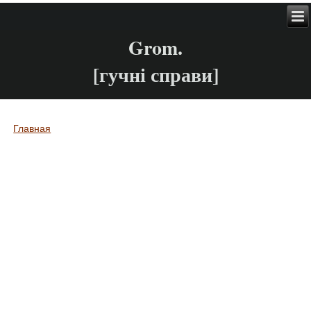
Grom.
[гучні справи]
Главная
Вы здесь