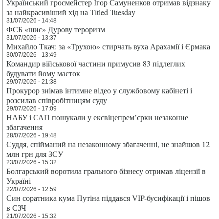
Український гросмейстер Ігор Самуненков отримав відзнаку
за найкрасивіший хід на Titled Tuesday
31/07/2026 - 14:48
ФСБ «шиє» Дурову тероризм
31/07/2026 - 13:37
Михайло Ткач: за «Трухою» стирчать вуха Арахамії і Єрмака
30/07/2026 - 13:49
Командир військової частини примусив 83 підлеглих
будувати йому маєток
29/07/2026 - 21:38
Прокурор знімав інтимне відео у службовому кабінеті і
розсилав співробітницям суду
29/07/2026 - 17:09
НАБУ і САП пошукали у ексвіцепрем’єрки незаконне
збагачення
28/07/2026 - 19:48
Суддя, спійманий на незаконному збагаченні, не знайшов 12
млн грн для ЗСУ
23/07/2026 - 15:32
Болгарський воротила грального бізнесу отримав ліцензії в
Україні
22/07/2026 - 12:59
Син соратника кума Путіна піддався VIP-бусифікації і пішов
в СЗЧ
21/07/2026 - 15:32