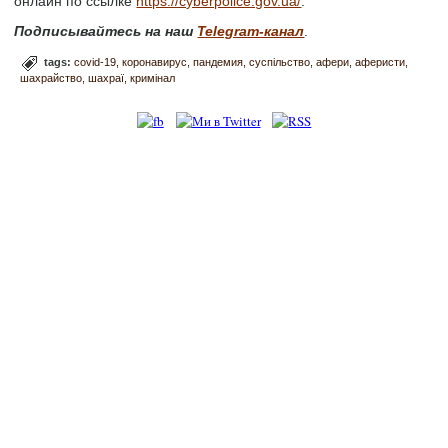
онлайн по ссылке
https://cyberpolice.gov.ua/
.
Подписывайтесь на наш
Telegram-канал
.
tags:
covid-19
коронавирус
пандемия
суспільство
афери
аферисти
шахрайство
шахраї
кримінал