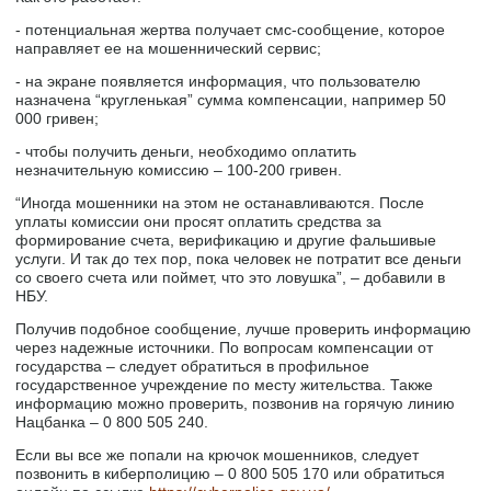
- потенциальная жертва получает смс-сообщение, которое
направляет ее на мошеннический сервис;
- на экране появляется информация, что пользователю
назначена “кругленькая” сумма компенсации, например 50
000 гривен;
- чтобы получить деньги, необходимо оплатить
незначительную комиссию – 100-200 гривен.
“Иногда мошенники на этом не останавливаются. После
уплаты комиссии они просят оплатить средства за
формирование счета, верификацию и другие фальшивые
услуги. И так до тех пор, пока человек не потратит все деньги
со своего счета или поймет, что это ловушка”, – добавили в
НБУ.
Получив подобное сообщение, лучше проверить информацию
через надежные источники. По вопросам компенсации от
государства – следует обратиться в профильное
государственное учреждение по месту жительства. Также
информацию можно проверить, позвонив на горячую линию
Нацбанка – 0 800 505 240.
Если вы все же попали на крючок мошенников, следует
позвонить в киберполицию – 0 800 505 170 или обратиться