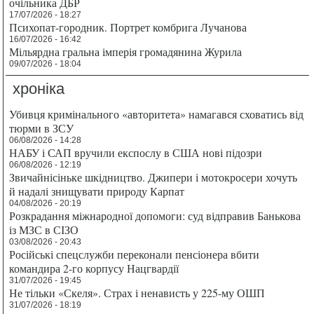
очільника ДБР
17/07/2026 - 18:27
Психопат-городник. Портрет комбрига Лучанова
16/07/2026 - 16:42
Мільярдна гральна імперія громадянина Журила
09/07/2026 - 18:04
хроніка
Убивця кримінального «авторитета» намагався сховатись від
тюрми в ЗСУ
06/08/2026 - 14:28
НАБУ і САП вручили експослу в США нові підозри
06/08/2026 - 12:19
Звичайнісіньке шкідництво. Джипери і мотокросери хочуть
й надалі знищувати природу Карпат
04/08/2026 - 20:19
Розкрадання міжнародної допомоги: суд відправив Банькова
із МЗС в СІЗО
03/08/2026 - 20:43
Російські спецслужби переконали пенсіонера вбити
командира 2-го корпусу Нацгвардії
31/07/2026 - 19:45
Не тільки «Скеля». Страх і ненависть у 225-му ОШП
31/07/2026 - 18:19