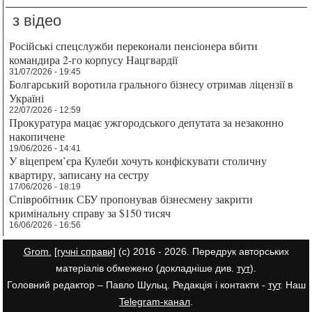
з відео
Російські спецслужби переконали пенсіонера вбити
командира 2-го корпусу Нацгвардії
31/07/2026 - 19:45
Болгарський воротила грального бізнесу отримав ліцензії в
Україні
22/07/2026 - 12:59
Прокуратура мацає ужгородського депутата за незаконно
накопичене
19/06/2026 - 14:41
У віцепрем’єра Кулеби хочуть конфіскувати столичну
квартиру, записану на сестру
17/06/2026 - 18:19
Співробітник СБУ пропонував бізнесмену закрити
кримінальну справу за $150 тисяч
16/06/2026 - 16:56
Grom.
[гучні справи]
(с) 2016 - 2026. Передрук авторських
матеріалів обмежено (докладніше див.
тут
).
Головний редактор – Павло Шульц. Редакція і контакти -
тут
. Наш
Telegram-канал
.