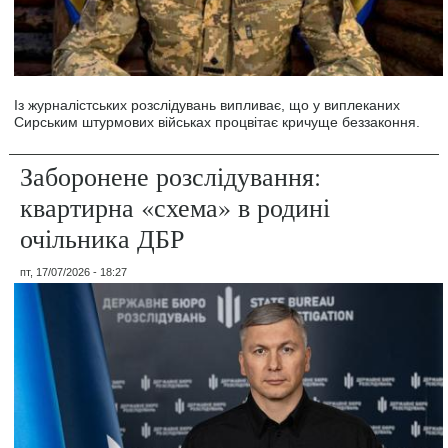
Із журналістських розслідувань випливає, що у виплеканих
Сирським штурмових військах процвітає кричуще беззаконня.
Заборонене розслідування:
квартирна «схема» в родині
очільника ДБР
пт, 17/07/2026 - 18:27