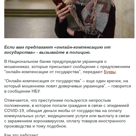
Если вам предлагают «онлайн-компенсацию от
государства» - вызывайте в полицию.
В Национальном банке предупредили украинцев о
мошенниках, которые присылают сообщение с предложением
"онлайн-компенсации от государства", передают
Буквы
.
“Онлайн-компенсация от государства” – еще один крючок, на
который мошенники ловят доверчивых украинцев”, – говорится
в сообщении НБУ.
Отмечается, что преступники пользуются непростым
положением, в которое попали граждане в связи с эпидемией
COVID-19, обещая деньги якобы от государства на оплату
коммунальных услуг; медицинские услуги или выплату в связи
с заражением коронавирусом, оплату товаров иностранного
производства и тому подобное.
Как это работает: