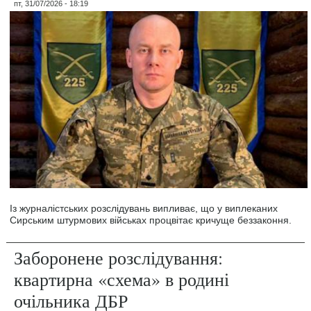
пт, 31/07/2026 - 18:19
Із журналістських розслідувань випливає, що у виплеканих
Сирським штурмових військах процвітає кричуще беззаконня.
Заборонене розслідування:
квартирна «схема» в родині
очільника ДБР