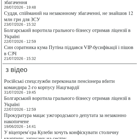
збагачення
28/07/2026 - 19:48
Суддя, спійманий на незаконному збагаченні, не знайшов 12
млн грн для ЗСУ
23/07/2026 - 15:32
Болгарський воротила грального бізнесу отримав ліцензії в
Україні
22/07/2026 - 12:59
Син соратника кума Путіна піддався VIP-бусифікації і пішов
в СЗЧ
21/07/2026 - 15:32
з відео
Російські спецслужби переконали пенсіонера вбити
командира 2-го корпусу Нацгвардії
31/07/2026 - 19:45
Болгарський воротила грального бізнесу отримав ліцензії в
Україні
22/07/2026 - 12:59
Прокуратура мацає ужгородського депутата за незаконно
накопичене
19/06/2026 - 14:41
У віцепрем’єра Кулеби хочуть конфіскувати столичну
квартиру, записану на сестру