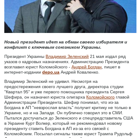
Новый президент идет на обман своего избирателя и
конфликт с ключевым союзником Украины.
Президент Украины
Владимир Зеленский
21 мая издал ряд
указов о кадровых назначениях. Администрацию Президента
возглавил юрист Коломойского -
Андрей Богдан
, пишет в
интернет-издании
depo.ua
Андрей Коваленко.
Владимир Зеленский не удивил. Несмотря на
предостережения своего лучшего друга, директора студии
"Квартал 95" и уже первого помощника президента Сергея
Шефира, он назначил юриста олигарха
Коломойского
главой
Администрации Президента. Шефир понимал, что из-за
Богдана в АП "невзрослая власть" получит критику не только в
Украине, но и на Западе. Он публично говорил это в СМИ.
Пытался достучаться до Зеленского и спецпредставитель США
в Украине Курт Волкер, который не рекомендовал новому
президенту ставить Богдана в АП из-за его связей с
Коломойским. Посылал сигналы также юрист Трампа Рудольф