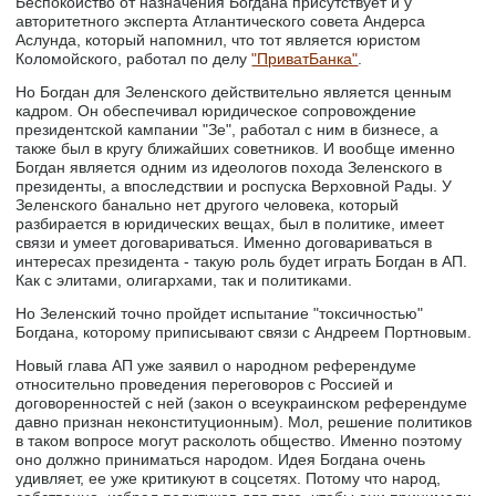
Беспокойство от назначения Богдана присутствует и у
авторитетного эксперта Атлантического совета Андерса
Аслунда, который напомнил, что тот является юристом
Коломойского, работал по делу
"ПриватБанка"
.
Но Богдан для Зеленского действительно является ценным
кадром. Он обеспечивал юридическое сопровождение
президентской кампании "Зе", работал с ним в бизнесе, а
также был в кругу ближайших советников. И вообще именно
Богдан является одним из идеологов похода Зеленского в
президенты, а впоследствии и роспуска Верховной Рады. У
Зеленского банально нет другого человека, который
разбирается в юридических вещах, был в политике, имеет
связи и умеет договариваться. Именно договариваться в
интересах президента - такую роль будет играть Богдан в АП.
Как с элитами, олигархами, так и политиками.
Но Зеленский точно пройдет испытание "токсичностью"
Богдана, которому приписывают связи с Андреем Портновым.
Новый глава АП уже заявил о народном референдуме
относительно проведения переговоров с Россией и
договоренностей с ней (закон о всеукраинском референдуме
давно признан неконституционным). Мол, решение политиков
в таком вопросе могут расколоть общество. Именно поэтому
оно должно приниматься народом. Идея Богдана очень
удивляет, ее уже критикуют в соцсетях. Потому что народ,