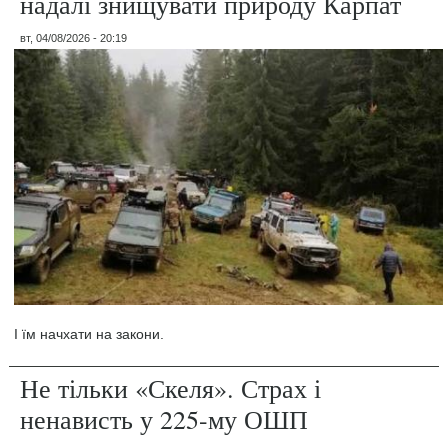
надалі знищувати природу Карпат
вт, 04/08/2026 - 20:19
І їм начхати на закони.
Не тільки «Скеля». Страх і
ненависть у 225-му ОШП