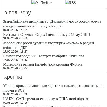
в полі зору
Звичайнісіньке шкідництво. Джипери і мотокросери хочуть
й надалі знищувати природу Карпат
04/08/2026 - 20:19
Не тільки «Скеля». Страх і ненависть у 225-му ОШП
31/07/2026 - 18:19
Заборонене розслідування: квартирна «схема» в родині
очільника ДБР
17/07/2026 - 18:27
Психопат-городник. Портрет комбрига Лучанова
16/07/2026 - 16:42
Мільярдна гральна імперія громадянина Журила
09/07/2026 - 18:04
хроніка
Убивця кримінального «авторитета» намагався сховатись від
тюрми в ЗСУ
06/08/2026 - 14:28
НАБУ і САП вручили експослу в США нові підозри
06/08/2026 - 12:19
Звичайнісіньке шкідництво. Джипери і мотокросери хочуть