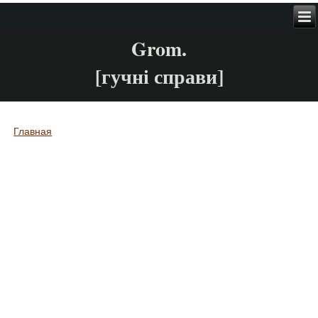
Grom.
[гучні справи]
Главная
Вы здесь