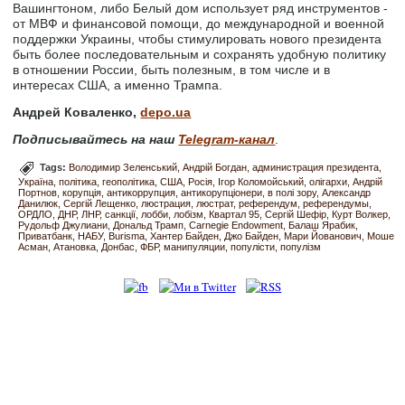
Вашингтоном, либо Белый дом использует ряд инструментов -
от МВФ и финансовой помощи, до международной и военной
поддержки Украины, чтобы стимулировать нового президента
быть более последовательным и сохранять удобную политику
в отношении России, быть полезным, в том числе и в
интересах США, а именно Трампа.
Андрей Коваленко,
depo.ua
Подписывайтесь на наш
Telegram-канал
.
Tags:
Володимир Зеленський
Андрій Богдан
администрация президента
Україна
політика
геополітика
США
Росія
Ігор Коломойський
олігархи
Андрій
Портнов
корупція
антикоррупция
антикорупціонери
в полі зору
Александр
Данилюк
Сергій Лещенко
люстрация
люстрат
референдум
референдумы
ОРДЛО
ДНР
ЛНР
санкції
лобби
лобізм
Квартал 95
Сергій Шефір
Курт Волкер
Рудольф Джулиани
Дональд Трамп
Carnegie Endowment
Балаш Ярабик
Приватбанк
НАБУ
Burisma
Хантер Байден
Джо Байден
Мари Йованович
Моше
Асман
Атановка
Донбас
ФБР
манипуляции
популісти
популізм