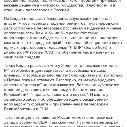
собственно, избрал политиков для того, чтобы они принимали
важные решения в интерасах государства. В частности, и в
отношении переговоров с Россией.
Но Богдан предлагает беспроигрышную комбинацию для
власти. Чтобы избежать падения рейтингов, пусть народ сам
даст согласие на переговоры с россиянами и даже на мирные
договоренности. Каким бы ни был результат таких
переговоров, можно будет сказать, что это не мы - народ же
сам хотел. Тот народ, который по последней социологии хочет
прямых переговоров с главарями "Л-ДНР" (более 50%) и
диалога с РФ (более 70%). Не обвиняйте нас в измене - вы
сами себя предали.
Также Богдан рассказал, что у Зеленского посылают сигналы
РФ о готовности договариваться и освобождать наших
пленных. И вообще диалог является приоритетным, вот только
у Путина пока не отвечают. Бесспорно, от международного
давления "зеленые" не отказываются. Вот только чувствуется
желание договариваться напрямую. Как там говорил
Коломойский: "пора заканчивать это вот все". И как-то у
Зеленского забыли об обещанной идее с расширением
нормандского формата и привлечением к переговорам
Великобритании и США...
Такая позиция в отношении России может не понравиться
Западу, особенно США. Там склоняют Путина к переговорам,