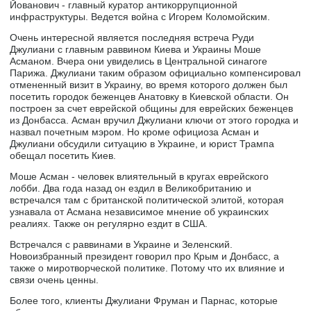
Йованович - главный куратор антикоррупционной
инфраструктуры. Ведется война с Игорем Коломойским.
Очень интересной является последняя встреча Руди
Джулиани с главным раввином Киева и Украины Моше
Асманом. Вчера они увиделись в Центральной синагоге
Парижа. Джулиани таким образом официально компенсировал
отмененный визит в Украину, во время которого должен был
посетить городок беженцев Анатовку в Киевской области. Он
построен за счет еврейской общины для еврейских беженцев
из Донбасса. Асман вручил Джулиани ключи от этого городка и
назвал почетным мэром. Но кроме официоза Асман и
Джулиани обсудили ситуацию в Украине, и юрист Трампа
обещал посетить Киев.
Моше Асман - человек влиятельный в кругах еврейского
лобби. Два года назад он ездил в Великобританию и
встречался там с британской политической элитой, которая
узнавала от Асмана независимое мнение об украинских
реалиях. Также он регулярно ездит в США.
Встречался с раввинами в Украине и Зеленский.
Новоизбранный президент говорил про Крым и Донбасс, а
также о миротворческой политике. Потому что их влияние и
связи очень ценны.
Более того, клиенты Джулиани Фруман и Парнас, которые