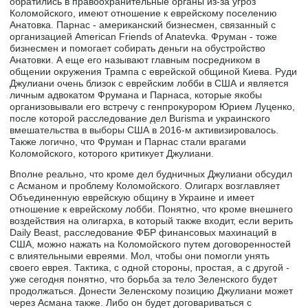
обратились в правоохранительные органы из-за угроз
Коломойского, имеют отношение к еврейскому поселению
Анатовка. Парнас - американский бизнесмен, связанный с
организацией American Friends of Anatevka. Фруман - тоже
бизнесмен и помогает собирать деньги на обустройство
Анатовки. А еще его называют главным посредником в
общении окружения Трампа с еврейской общиной Киева. Руди
Джулиани очень близок с еврейским лобби в США и является
личным адвокатом Фрумана и Парнаса, которые якобы
организовывали его встречу с генпрокурором Юрием Луценко,
после которой расследование дел Burisma и украинского
вмешательства в выборы США в 2016-м активизировалось.
Также логично, что Фруман и Парнас стали врагами
Коломойского, которого критикует Джулиани.
Вполне реально, что кроме дел будничных Джулиани обсудил
с Асманом и проблему Коломойского. Олигарх возглавляет
Объединенную еврейскую общину в Украине и имеет
отношение к еврейскому лобби. Понятно, что кроме внешнего
воздействия на олигарха, в который также входит, если верить
Daily Beast, расследование ФБР финансовых махинаций в
США, можно нажать на Коломойского путем договоренностей
с влиятельными евреями. Мол, чтобы они помогли унять
своего еврея. Тактика, с одной стороны, простая, а с другой -
уже сегодня понятно, что борьба за тело Зеленского будет
продолжаться. Донести Зеленскому позицию Джулиани может
через Асмана также. Либо он будет договариваться с