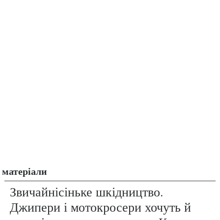
матеріали
Звичайнісіньке шкідництво.
Джипери і мотокросери хочуть й