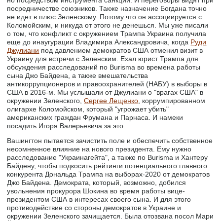
но посредством инструмента санкций. И переговоры видят при
посредничестве союзников. Также назначение Богдана точно
не идет в плюс Зеленскому. Потому что он ассоциируется с
Коломойским, и никуда от этого не денешься. Мы уже писали
о том, что конфликт с окружением Трампа Украина получила
еще до инаугурации Владимира Александровича, когда
Руди
Джулиани
под давлением демократов США отменил визит в
Украину для встречи с Зеленским. Ехал юрист Трампа для
обсуждения расследований по Burisma во времена работы
сына Джо Байдена, а также вмешательства
антикоррупционеров и правоохранителей (НАБУ) в выборы в
США в 2016-м. Мы услышали от Джулиани о "врагах США" в
окружении Зеленского,
Сергее Лещенко
, коррумпированном
олигархе Коломойском, который "угрожает убить"
американских граждан Фрумана и Парнаса. И намеки
посадить Игоря Валерьевича за это.
Вашингтон пытается зачистить поле и обеспечить собственное
несомненное влияние на нового президента. Ему нужно
расследование "Украинагейта", а также по Burisma и Хантеру
Байдену, чтобы подкосить рейтинги потенциального главного
конкурента Дональда Трампа на выборах-2020 от демократов
Джо Байдена. Демократа, который, возможно, добился
увольнения прокурора Шокина во время работы вице-
президентом США в интересах своего сына. И для этого
противодействие со стороны демократов в Украине и
окружении Зеленского зачищается. Была отозвана посол Мари