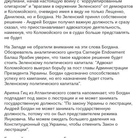
Джулиани, начав настоящую войну с "коррумпированным
олигархом" и "врагами в окружении Зеленского" от демократов
и Коломойского, очевидно имея в виду не только Лещенко,
Данилюка, но и Богдана. Но Зеленский принял собственное
решение - Андрей Богдан получил важную должность и сразу
сказал, что приостанавливает адвокатскую деятельность,
намекнув, что Коломойского он в судах больше представлять
не будет.
На Западе не обратили внимание на эти слова Богдана.
Обозреватель аналитического центра Carnegie Endowment
Балаш Ярабик уверен, что такое кадровое решение будет
стоить Зеленскому политического капитала: "Адвокат
Коломойского выиграл борьбу за пост главы Администрации
Президента Украины. Богдан однозначно способствовал
успеху его кампании, но его назначение будет стоить
Зеленскому политического капитала".
Арияна Гиц из Атлантического совета напоминает, что Богдан
подпадает под закон о люстрации и не может занимать
государственную должность: "По закону Украины о люстрации,
Андрей Богдан не может занимать государственную
должность, потому что он был представителем режима
Януковича. Мы можем ожидать большего давления на
Конституционный суд Украины, чтобы отменить Закон о
люстрации".