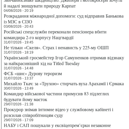
й надалі знищувати природу Карпат
04/08/2026 - 20:19
Розкрадання міжнародної допомоги: суд відправив Банькова
із МЗС в СІЗО
03/08/2026 - 20:43
Російські спецслужби переконали пенсіонера вбити
командира 2-го корпусу Нацгвардії
31/07/2026 - 19:45
Не тільки «Скеля». Страх і ненависть у 225-му ОШП
31/07/2026 - 18:19
Український гросмейстер Ігор Самуненков отримав відзнаку
за найкрасивіший хід на Titled Tuesday
31/07/2026 - 14:48
ФСБ «шиє» Дурову тероризм
31/07/2026 - 13:37
Михайло Ткач: за «Трухою» стирчать вуха Арахамії і Єрмака
30/07/2026 - 13:49
Командир військової частини примусив 83 підлеглих
будувати йому маєток
29/07/2026 - 21:38
Прокурор знімав інтимне відео у службовому кабінеті і
розсилав співробітницям суду
29/07/2026 - 17:09
НАБУ і САП пошукали у ексвіцепрем’єрки незаконне