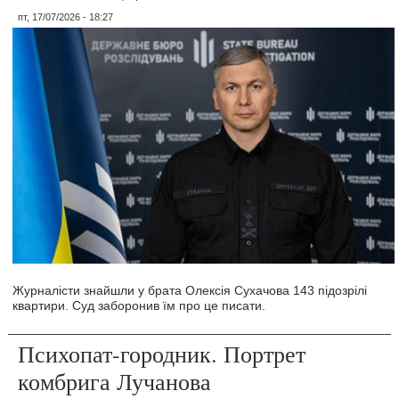
пт, 17/07/2026 - 18:27
Журналісти знайшли у брата Олексія Сухачова 143 підозрілі
квартири. Суд заборонив їм про це писати.
Психопат-городник. Портрет
комбрига Лучанова