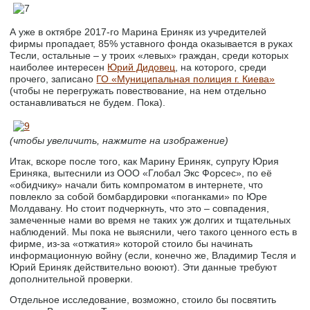
А уже в октябре 2017-го Марина Ериняк из учредителей
фирмы пропадает, 85% уставного фонда оказывается в руках
Тесли, остальные – у троих «левых» граждан, среди которых
наиболее интересен
Юрий Дидовец
, на которого, среди
прочего, записано
ГО «Муниципальная полиция г. Киева»
(чтобы не перегружать повествование, на нем отдельно
останавливаться не будем. Пока).
(чтобы увеличить, нажмите на изображение)
Итак, вскоре после того, как Марину Ериняк, супругу Юрия
Ериняка, вытеснили из ООО «Глобал Экс Форсес», по её
«обидчику» начали бить компроматом в интернете, что
повлекло за собой бомбардировки «поганками» по Юре
Молдавану. Но стоит подчеркнуть, что это – совпадения,
замеченные нами во время не таких уж долгих и тщательных
наблюдений. Мы пока не выяснили, чего такого ценного есть в
фирме, из-за «отжатия» которой стоило бы начинать
информационную войну (если, конечно же, Владимир Тесля и
Юрий Ериняк действительно воюют). Эти данные требуют
дополнительной проверки.
Отдельное исследование, возможно, стоило бы посвятить