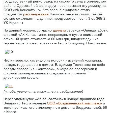
государственный регистратор из какого-то села в Биляевском
районе Одесской области вдруг переписывает эту домину на
ООО «АК Консалтинг». Что вполне ожидаемо стало
предметом
расследования
Национальной полиции, так как
сильно смахивает на деяние, предусмотренное ч. 3 ст. 365-2
УК Украины.
На данный момент, согласно
данным
сервиса «Опендатабот»,
фирмой «АК Консалтинг», неправедным путем поимевшей
офисный центр стоимостью 66 млн грн, владеет один из
героев нашего повествования – Тесля Владимир Николаевич.
Что интересно: как видно из истории изменений компании,
незадолго до аферы с домом, Владимир Тесля взял на себя
бразды правления «конторой», а когда ее провернули и
фирмой заинтересовались следователи, покинул
директорское кресло.
(чтобы увеличить, нажмите на изображение)
Через упомянутое «АК Консалтинг» в ноябре прошлого года
Владимир Тесля учредил
ООО «Воздвиженский комплекс»
и
тоже прописал его в злополучном доме на Воздвиженской, 56
в Киеве.