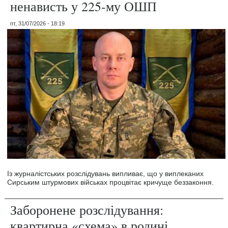
ненависть у 225-му ОШП
пт, 31/07/2026 - 18:19
Із журналістських розслідувань випливає, що у виплеканих
Сирським штурмових військах процвітає кричуще беззаконня.
Заборонене розслідування:
квартирна «схема» в родині