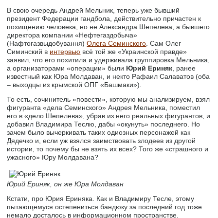
В свою очередь Андрей Мельник, теперь уже бывший
президент Федерации гандбола, действительно причастен к
похищению человека, но не Александра Шепелева, а бывшего
директора компании «Нефтегаздобыча»
(Нафтогазвыдобування)
Олега Семинского
. Сам Олег
Симинский в
интервью
всё той же «Украинской правде»
заявил, что его похитила и удерживала группировка Мельника,
а организаторами «операции» были
Юрий Ериняк
, ранее
известный как Юра Молдаван, и некто Рафаил Салаватов (оба
– выходцы из крымской ОПГ «Башмаки»).
То есть, сочинитель «повести», которую мы анализируем, взял
фигуранта «дела Семинского» Андрея Мельника, поместил
его в «дело Шепелева», убрав из него реальных фигурантов, и
добавил Владимира Теслю, дабы «окунуть» последнего. Но
зачем было вычеркивать таких одиозных персонажей как
Дядечко и, если уж взялся заимствовать злодеев из другой
истории, то почему бы не взять их всех? Того же «страшного и
ужасного» Юру Молдавана?
Юрий Ериняк, он же Юра Молдаван
Кстати, про Юрия Ериняка. Как и Владимиру Тесле, этому
пытающемуся остепениться бандюку за последний год тоже
немало досталось в информационном пространстве.