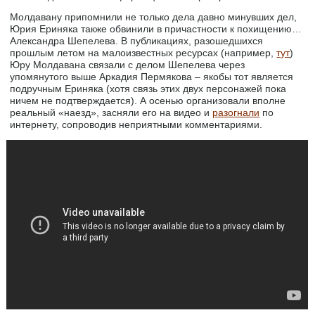
Молдавану припомнили не только дела давно минувших дел,
Юрия Ериняка также обвинили в причастности к похищению…
Александра Шепелева. В публикациях, разошедшихся
прошлым летом на малоизвестных ресурсах (например,
тут
)
Юру Молдавана связали с делом Шепелева через
упомянутого выше Аркадия Пермякова – якобы тот является
подручным Ериняка (хотя связь этих двух персонажей пока
ничем не подтверждается). А осенью организовали вполне
реальный «наезд», засняли его на видео и
разогнали
по
интернету, сопроводив неприятными комментариями.