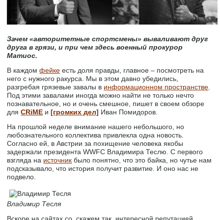
Зачем «авторитетные спортсмены» вываливают друг
друга в грязи, и при чем здесь военный прокурор
Матиос.
В каждом
фейке
есть доля правды, главное – посмотреть на
него с нужного ракурса. Мы в этом давно убедились,
разгребая грязевые завалы в
информационном пространстве
.
Под этими завалами иногда можно найти не только нечто
познавательное, но и очень смешное, пишет в своем обзоре
для
CRiME
и
[громких дел]
Иван Помидоров.
На прошлой неделе внимание нашего небольшого, но
любознательного коллектива привлекла одна новость.
Согласно ей, в Австрии за похищение человека якобы
задержали президента WWFC Владимира Теслю. С первого
взгляда на
источник
было понятно, что это байка, но чутье нам
подсказывало, что история получит развитие. И оно нас не
подвело.
Владимир Тесля
Вскоре на сайтах со, скажем так, интересной репутацией,