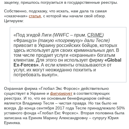
зацепку, пришлось погрузиться в государственные реестры.
Собственно, подсказку, что искать, нам дала та самая
«сказочная»
статья
, с которой мы начали свой обзор.
Цитируем:
«Под эгидой Лиги
(WWFC – прим.
CRiME
)
«Француз»
(такую «погремуху» дали Тесле)
привозит в Украину российских бойцов, которых
здесь использует для своих криминальных дел. В
том числе продает услуги «охранные» богатым
клиентам. Для этого он использует фирму
«Global
Ex-Forces»
. А если клиенты отказываются от
услуг, их могут неожиданно похитить и
потребовать выкуп».
Охранная фирма «Глобал Экс Форсес» действительно
существует в Украине и
фигурирует
в соответствующих
реестрах. И то, что ее основным бенефициаром сейчас
является Владимир Тесля – чистая правда. Но так было не
всегда. До конца сентября 2017 года Тесле принадлежало 50%
уставного фонда «Глобал Екс Форсес». Вторая половина была
записана на Ериняк Марину Александровну – супругу Юрия
Ериняка.