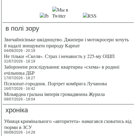
в полі зору
Звичайнісіньке шкідництво. Джипери і мотокросери хочуть
й надалі знищувати природу Карпат
04/08/2026 - 20:19
Не тільки «Скеля». Страх і ненависть у 225-му ОШП
31/07/2026 - 18:19
Заборонене розслідування: квартирна «схема» в родині
очільника ДБР
17/07/2026 - 18:27
Психопат-городник. Портрет комбрига Лучанова
16/07/2026 - 16:42
Мільярдна гральна імперія громадянина Журила
09/07/2026 - 18:04
хроніка
Убивця кримінального «авторитета» намагався сховатись від
тюрми в ЗСУ
06/08/2026 - 14:28