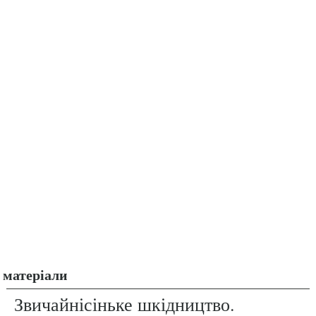
матеріали
Звичайнісіньке шкідництво.