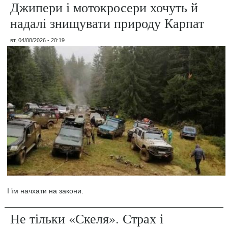
Джипери і мотокросери хочуть й
надалі знищувати природу Карпат
вт, 04/08/2026 - 20:19
І їм начхати на закони.
Не тільки «Скеля». Страх і