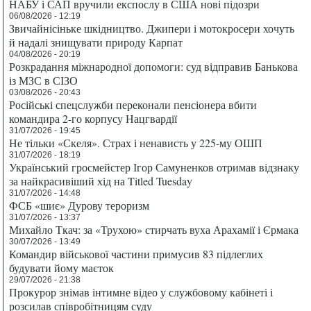
НАБУ і САП вручили експослу в США нові підозри
06/08/2026 - 12:19
Звичайнісіньке шкідництво. Джипери і мотокросери хочуть
й надалі знищувати природу Карпат
04/08/2026 - 20:19
Розкрадання міжнародної допомоги: суд відправив Банькова
із МЗС в СІЗО
03/08/2026 - 20:43
Російські спецслужби переконали пенсіонера вбити
командира 2-го корпусу Нацгвардії
31/07/2026 - 19:45
Не тільки «Скеля». Страх і ненависть у 225-му ОШП
31/07/2026 - 18:19
Український гросмейстер Ігор Самуненков отримав відзнаку
за найкрасивіший хід на Titled Tuesday
31/07/2026 - 14:48
ФСБ «шиє» Дурову тероризм
31/07/2026 - 13:37
Михайло Ткач: за «Трухою» стирчать вуха Арахамії і Єрмака
30/07/2026 - 13:49
Командир військової частини примусив 83 підлеглих
будувати йому маєток
29/07/2026 - 21:38
Прокурор знімав інтимне відео у службовому кабінеті і
розсилав співробітницям суду