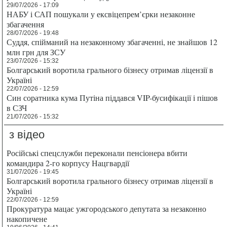
29/07/2026 - 17:09
НАБУ і САП пошукали у ексвіцепрем’єрки незаконне
збагачення
28/07/2026 - 19:48
Суддя, спійманий на незаконному збагаченні, не знайшов 12
млн грн для ЗСУ
23/07/2026 - 15:32
Болгарський воротила грального бізнесу отримав ліцензії в
Україні
22/07/2026 - 12:59
Син соратника кума Путіна піддався VIP-бусифікації і пішов
в СЗЧ
21/07/2026 - 15:32
з відео
Російські спецслужби переконали пенсіонера вбити
командира 2-го корпусу Нацгвардії
31/07/2026 - 19:45
Болгарський воротила грального бізнесу отримав ліцензії в
Україні
22/07/2026 - 12:59
Прокуратура мацає ужгородського депутата за незаконно
накопичене