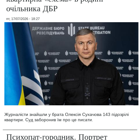
очільника ДБР
пт, 17/07/2026 - 18:27
Журналісти знайшли у брата Олексія Сухачова 143 підозрілі
квартири. Суд заборонив їм про це писати.
Психопат-городник. Портрет