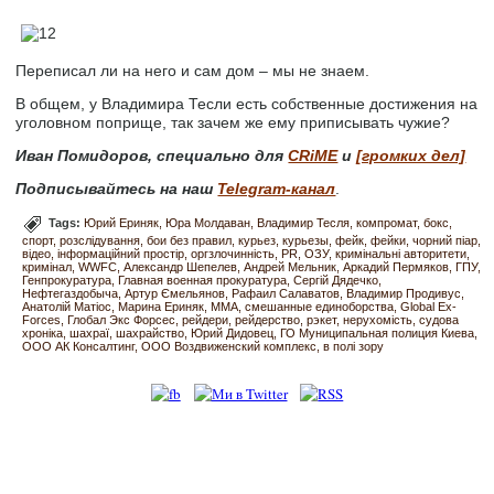
Переписал ли на него и сам дом – мы не знаем.
В общем, у Владимира Тесли есть собственные достижения на
уголовном поприще, так зачем же ему приписывать чужие?
Иван Помидоров, специально для
CRiME
и
[громких дел]
Подписывайтесь на наш
Telegram-канал
.
Tags:
Юрий Ериняк
Юра Молдаван
Владимир Тесля
компромат
бокс
спорт
розслідування
бои без правил
курьез
курьезы
фейк
фейки
чорний піар
відео
інформаційний простір
оргзлочинність
PR
ОЗУ
кримінальні авторитети
кримінал
WWFC
Александр Шепелев
Андрей Мельник
Аркадий Пермяков
ГПУ
Генпрокуратура
Главная военная прокуратура
Сергій Дядечко
Нефтегаздобыча
Артур Ємельянов
Рафаил Салаватов
Владимир Продивус
Анатолій Матіос
Марина Ериняк
MMA
смешанные единоборства
Global Ex-
Forces
Глобал Экс Форсес
рейдери
рейдерство
рэкет
нерухомість
судова
хроніка
шахраї
шахрайство
Юрий Дидовец
ГО Муниципальная полиция Киева
ООО АК Консалтинг
ООО Воздвиженский комплекс
в полі зору