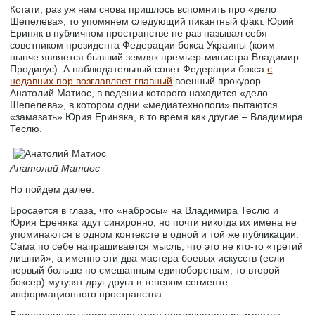
Кстати, раз уж нам снова пришлось вспомнить про «дело
Шепелева», то упомянем следующий пикантный факт. Юрий
Ериняк в публичном пространстве не раз называл себя
советником президента Федерации бокса Украины (коим
нынче является бывший земляк премьер-министра Владимир
Продивус). А наблюдательный совет Федерации бокса
с
недавних пор возглавляет главный
военный прокурор
Анатолий Матиос, в ведении которого находится «дело
Шепелева», в котором одни «медиатехнологи» пытаются
«замазать» Юрия Ериняка, в то время как другие – Владимира
Теслю.
Анатолий Матиос
Но пойдем далее.
Бросается в глаза, что «набросы» на Владимира Теслю и
Юрия Ереняка идут синхронно, но почти никогда их имена не
упоминаются в одном контексте в одной и той же публикации.
Сама по себе напрашивается мысль, что это не кто-то «третий
лишний», а именно эти два мастера боевых искусств (если
первый больше по смешанным единоборствам, то второй –
боксер) мутузят друг друга в теневом сегменте
информационного пространства.
Единственное упоминание этого противостояния имеется