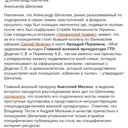
Александр Шепелев
Напомним, что Александр Шепелев, ранее разыскиваемый по
подозрению в серии тяжких преступлений, в феврале
прошлого года был похищен непонятно где, подвергся пыткам,
после чего был подброшен Службе безопасности Украины.
Сам страдалец в интервью
«Украинской правде»
заявил, что
за его похищением стоит бывший коллега по банковским
аферам
Сергей Дядечко
и некто
Аркадий Пермяков
. «Моё
задержание выгодно
Главной военной прокуратуре ГПУ
,
Дядечко С.В. и Пермякову А.Б., так как именно они причастны
к рейдерскому захвату недвижимости моей семьи, которую
переписывают на оффшорные компании, связанные с
Дядечко С.В. и криминалитетом, который непосредственно
осуществлял моё похищение, избиение и пытки», - утверждает
Шепелев.
Главный военный прокурор
Анатолий Матиос
, в ведении
которого находится расследование всех дел по Шепелеву,
согласился
, что похитить его подопечного могла «какая-то
преступная группировка и представиться несуществующим
спецподразделением военной прокуратуры». Отметим, что
Владимир Тесля и Андрей Мельник в качестве причастных к
похищению Шепелева упоминаются только в крайне
специфических публикациях на столь же специфических
интернет-ресурсах.