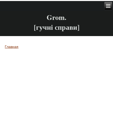
Grom.
[гучні справи]
Главная
Вы здесь