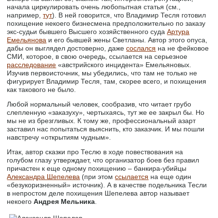
начала циркулировать очень любопытная статья (см.,
например,
тут
). В ней говорится, что Владимир Тесля готовил
похищение некоего бизнесмена предположительно по заказу
экс-судьи бывшего Высшего хозяйственного суда
Артура
Емельянова
и его бывшей жены Светланы. Автор этого опуса,
дабы он выглядел достоверно, даже
сослался
на не фейковое
СМИ, которое, в свою очередь, ссылается на серьезное
расследование
«австрийского инцидента» Емельяновых.
Изучив первоисточник, мы убедились, что там не только не
фигурирует Владимир Тесля, там, скорее всего, и похищения
как такового не было.
Любой нормальный человек, сообразив, что читает грубо
слепленную «заказуху», чертыхаясь, тут же ее закрыл бы. Но
мы не из брезгливых. К тому же, профессиональный азарт
заставил нас попытаться выяснить, кто заказчик. И мы пошли
навстречу «открытиям чудным».
Итак, автор сказки про Теслю в ходе повествования на
голубом глазу утверждает, что организатор боев без правил
причастен к еще одному похищению – банкира-убийцы
Александра Шепелева
(при этом
ссылается
на еще один
«безукоризненный» источник). А в качестве подельника Тесли
в непростом деле похищения Шепелева автор называет
некоего
Андрея Мельника
.