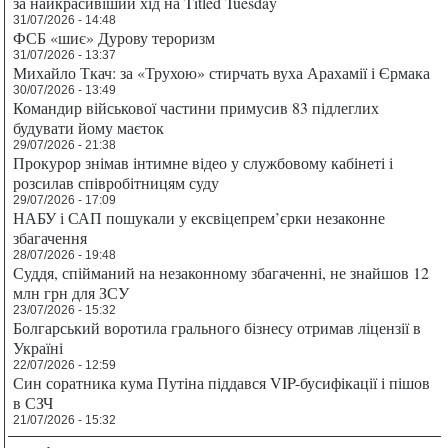
за найкрасивіший хід на Titled Tuesday
31/07/2026 - 14:48
ФСБ «шиє» Дурову тероризм
31/07/2026 - 13:37
Михайло Ткач: за «Трухою» стирчать вуха Арахамії і Єрмака
30/07/2026 - 13:49
Командир військової частини примусив 83 підлеглих
будувати йому маєток
29/07/2026 - 21:38
Прокурор знімав інтимне відео у службовому кабінеті і
розсилав співробітницям суду
29/07/2026 - 17:09
НАБУ і САП пошукали у ексвіцепрем’єрки незаконне
збагачення
28/07/2026 - 19:48
Суддя, спійманий на незаконному збагаченні, не знайшов 12
млн грн для ЗСУ
23/07/2026 - 15:32
Болгарський воротила грального бізнесу отримав ліцензії в
Україні
22/07/2026 - 12:59
Син соратника кума Путіна піддався VIP-бусифікації і пішов
в СЗЧ
21/07/2026 - 15:32