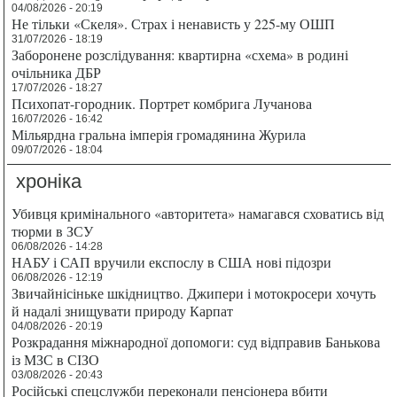
04/08/2026 - 20:19
Не тільки «Скеля». Страх і ненависть у 225-му ОШП
31/07/2026 - 18:19
Заборонене розслідування: квартирна «схема» в родині
очільника ДБР
17/07/2026 - 18:27
Психопат-городник. Портрет комбрига Лучанова
16/07/2026 - 16:42
Мільярдна гральна імперія громадянина Журила
09/07/2026 - 18:04
хроніка
Убивця кримінального «авторитета» намагався сховатись від
тюрми в ЗСУ
06/08/2026 - 14:28
НАБУ і САП вручили експослу в США нові підозри
06/08/2026 - 12:19
Звичайнісіньке шкідництво. Джипери і мотокросери хочуть
й надалі знищувати природу Карпат
04/08/2026 - 20:19
Розкрадання міжнародної допомоги: суд відправив Банькова
із МЗС в СІЗО
03/08/2026 - 20:43
Російські спецслужби переконали пенсіонера вбити