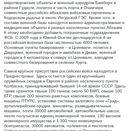
миротворческие объекты и военный аэродром Бамбора в
районе Гудаути, полигон и часть порта в Очамчири,
совместные российско-абхазские войсковые гарнизоны в
Кодорском ущелье и около Ингурской ГЭС. Кроме того, в
составе военной базы находятся военно-административные и
медицинские объекты в разных населенных пунктах Абхазии.
К этому необходимо добавить пограничные подразделения
ФСБ. С 2009 года в Южной Осетии дислоцируется 4-ая
российская военная база численностью 4000 человек.
Основные пункты базирования – в Цхинвали, полигон в
Дзарцеми, военный городок и авиабаза в Джаве, военный
городок в 4 километрах к северу от Цхинвали, аэродром
совместного базирования в селении Курта.
Самое крупное присутствие российских войск находится в
Приднестровье. Здесь остается один из крупнейших
оружейных складов в Европе в районе населенного пункта
Колбасна, принадлежавший бывшей 14-ой армии СССР. Здесь
также хранится свыше 100 танков, около 50 БМП, свыше 100
БТР, свыше 200 зенитно-ракетных комплексов, боевые
машины ПТУРС, установки системы залпового огня «Град»,
артиллерийские орудия, минометы, разведывательные
машины, почти 35000 автомобилей, автомобильные шасси,
около полутысячи единиц инженерной техники, 130 вагонов
инженерного имущества и 1 300 тонн инженерных
боеприпасов, 30000 автоматов, пулеметов и пистолетов.
Сейчас в составе оперативной группы в Приднестровье