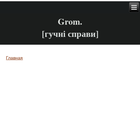
Grom.
[гучні справи]
Главная
Вы здесь