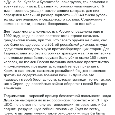
в Душанбе, Кулябе и Кургантюбе: авиагруппа, три полигона и
военный госпиталь. В разных источниках упоминается от 6
тысяч военнослужащих, заключающих контракт, для них
определен месячный размер зарплаты – 30-40 тысяч рублей
только для рядового и сержантского состава. Содержание и
ремонт техники, топливо, боеприпасы – это все тайна.
Для Таджикистана лояльность к России определена еще в
1992 году, когда в новой постсоветской стране началась
гражданская война, при том, что своего оружия не было, оно
все было складировано в 201-ой российской дивизии, откуда
вдруг стала попадать в руки противоборствующих сторон. Для
Таджикистана это была огромная трагедия – за пять лет войны
с помощью российского оружия было убито около 150 тысяч
человек, но взамен Россия получила лояльное правительство
и пожизненного президента, который теперь привязан к
Кремлю настолько, насколько российский бюджет позволяет
тратить на содержание военной базы. В Душанбе это
называют мерой безопасности, которая выглядит точно так же,
как в Сирии, где российские войска оберегают покой Башара
аль-Асада.
Таджикистан – хороший пример безответной лояльности, когда
Душанбе находится во всех российских проектах – от СНГ до
ШОС, но в ответ не получает инвестиции, которые могли бы
поднять разрушенную войной экономику. Судя по всему,
Кремлю выгодны именно такие отношения – лишь бы была