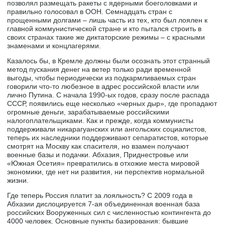
позволял размещать ракеты с ядерными боеголовками и
правильно голосовал в ООН. Семнадцать стран с
прощенными долгами – лишь часть из тех, кто был лоялен к
главной коммунистической стране и кто пытался строить в
своих странах такие же диктаторские режимы – с красными
знаменами и концлагерями.
Казалось бы, в Кремле должны были осознать этот странный
метод пускания денег на ветер только ради временной
выгоды, чтобы периодически из подкармливаемых стран
говорили что-то любезное в адрес российской власти или
лично Путина. С начала 1990-ых годов, сразу после распада
СССР, появились еще несколько «черных дыр», где пропадают
огромные деньги, зарабатываемые российскими
налогоплательщиками. Как и прежде, когда коммунисты
поддерживали никарагуанских или ангольских социалистов,
теперь их наследники поддерживают сепаратистов, которые
смотрят на Москву как спасителя, но взамен получают
военные базы и подачки. Абхазия, Приднестровье или
«Южная Осетия» превратились в отхожие места мировой
экономики, где нет ни развития, ни перспектив нормальной
жизни.
Где теперь Россия платит за лояльность? С 2009 года в
Абхазии дислоцируется 7-ая объединенная военная база
российских Вооруженных сил с численностью контингента до
4000 человек. Основные пункты базирования: бывшие