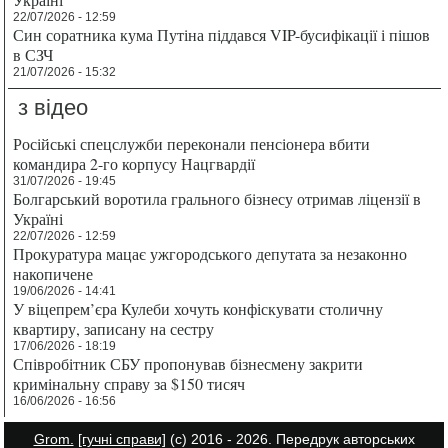
22/07/2026 - 12:59
Син соратника кума Путіна піддався VIP-бусифікації і пішов
в СЗЧ
21/07/2026 - 15:32
з відео
Російські спецслужби переконали пенсіонера вбити
командира 2-го корпусу Нацгвардії
31/07/2026 - 19:45
Болгарський воротила грального бізнесу отримав ліцензії в
Україні
22/07/2026 - 12:59
Прокуратура мацає ужгородського депутата за незаконно
накопичене
19/06/2026 - 14:41
У віцепрем’єра Кулеби хочуть конфіскувати столичну
квартиру, записану на сестру
17/06/2026 - 18:19
Співробітник СБУ пропонував бізнесмену закрити
кримінальну справу за $150 тисяч
16/06/2026 - 16:56
Grom.
[гучні справи]
(с) 2016 - 2026. Передрук авторських