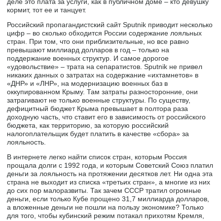
деле это плата за услуги, как в публичном доме – кто девушку
кормит, тот ее и танцует.
Российский пропагандистский сайт Sputnik приводит несколько
цифр – во сколько обходится России содержание лояльных
стран. При том, что они приблизительные, но все равно
превышают миллиард долларов в год – только на
поддержание военных структур. И самое дорогое
«удовольствие» – трата на сепаратистов. Sputnik не привел
никаких данных о затратах на содержание «ихтамнетов» в
«ДНР» и «ЛНР», на модернизацию военных баз в
оккупированном Крыму. Там затраты разносторонние, они
затрагивают не только военные структуры. По существу,
дефицитный бюджет Крыма превышает в полтора раза
доходную часть, что ставит его в зависимость от российского
бюджета, как территорию, за которую российский
налогоплательщик будет платить в качестве «сбора» за
лояльность.
В интернете легко найти список стран, которым Россия
прощала долги с 1992 года, и которым Советский Союз платил
деньги за лояльность на протяжении десятков лет. Ни одна эта
страна не выходит из списка «третьих стран», а многие из них
до сих пор малоразвиты. Так зачем СССР тратил огромные
деньги, если только Кубе прощено 31,7 миллиарда долларов,
а вложенные деньги не пошли на пользу экономике? Только
для того, чтобы кубинский режим потакал прихотям Кремля,