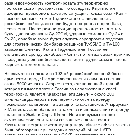
база и возможность контролировать эту территорию
постсоветского пространства. По соседству Кыргызстан
находится примерно в такой же ситуации, только база «Кант»
намного меньше, чем в Таджикистане, а численность
российских войск, даже если будет построена вторая база,
неизвестна. После реконструкции предполагается, что там
будут дислоцированы Су-27СМ, ударные самолеты Су-24 и
Су-25, авиабаза также будет служить аэродромом подскока
для стратегических бомбардировщиков Ту-95МС и Ту-160
авиабазы Энгельс. Как и в Таджикистане, Россия не
оплачивает аренду авиабазы «Кант», по той же самой причине
– создание условий безопасности, хотя трудно сказать, кто на
Кыргызстан может напасть.
Не взымается плата и со 102-ой российской военной базы в
армянском городе Гюмри с численностью личного состава
около 5000 человек. Скорее всего, единственной страной,
которая взымает плату с России за использование своей
территории, явлется Казахстан: эти деньги – около 200
миллионов долларов в год перечисляются за аренду
нескольких полигонов – в Западно-Казахстанской, Атырауской
и Мангистауской областях, а также за использование и аренду
полигонов Эмба и Сары-Шаган. Но и эти суммы скорее
символические, опять-таки связанные с лояльностью
Казахстана к стратегическому партнеру. Многие обязательства
были обговорены при создании пародийной на НАТО