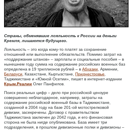
Страны, обменявшие лояльность к России на деньги
Кремля, лишаются будущего.
Лояльность – это когда кому-то платят за сохранение
отношений или выполнение обязательств. Помимо затрат на
«поддержание штанов» – зарплаты и cоциальные пособия – в
нынешнем году сумма на содержание российских военных баз
определена в 19 триллионов рублей – в
Абхазии
, Армении,
Беларуси
, Казахстане, Кыргызстане,
Приднестровье
,
Таджикистане и «Южной Осетии», пишет в интернет-издании
Крым.Реалии
Олег Панфилов.
Поиск реальных цифр – дело при российской цензуре
совершенно неблагодарное, например, затраты на
содержание российской военный базы в Таджикистане,
созданной в 2004 году на базе 201-ой мотострелковой
дивизии, засекречены. Договор с правительством
Таджикистана заключен до 2042 года, и его финансовая
сторона не была нигде опубликована. База имеет три
подразделения, в прошлом дивизионные полки и дивизионы –