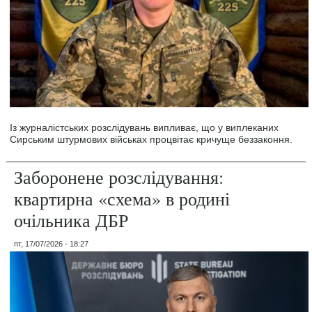
Із журналістських розслідувань випливає, що у виплеканих
Сирським штурмових військах процвітає кричуще беззаконня.
Заборонене розслідування:
квартирна «схема» в родині
очільника ДБР
пт, 17/07/2026 - 18:27