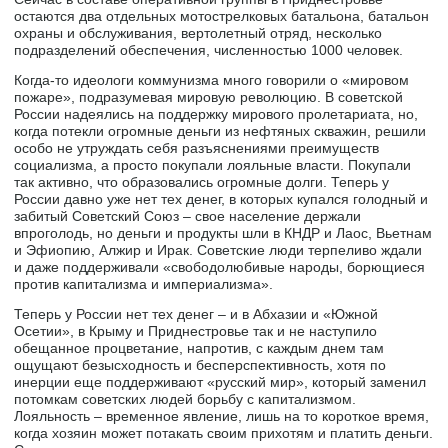
остаются два отдельных мотострелковых батальона, батальон
охраны и обслуживания, вертолетный отряд, несколько
подразделений обеспечения, численностью 1000 человек.
Когда-то идеологи коммунизма много говорили о «мировом
пожаре», подразумевая мировую революцию. В советской
России надеялись на поддержку мирового пролетариата, но,
когда потекли огромные деньги из нефтяных скважин, решили
особо не утруждать себя разъяснениями преимуществ
социализма, а просто покупали лояльные власти. Покупали
так активно, что образовались огромные долги. Теперь у
России давно уже нет тех денег, в которых купался голодный и
забитый Советский Союз – свое население держали
впроголодь, но деньги и продукты шли в КНДР и Лаос, Вьетнам
и Эфиопию, Алжир и Ирак. Советские люди терпеливо ждали
и даже поддерживали «свободолюбивые народы, борющиеся
против капитализма и империализма».
Теперь у России нет тех денег – и в Абхазии и «Южной
Осетии», в Крыму и Приднестровье так и не наступило
обещанное процветание, напротив, с каждым днем там
ощущают безысходность и бесперспективность, хотя по
инерции еще поддерживают «русский мир», который заменил
потомкам советских людей борьбу с капитализмом.
Лояльность – временное явление, лишь на то короткое время,
когда хозяин может потакать своим прихотям и платить деньги.