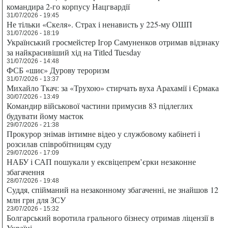
командира 2-го корпусу Нацгвардії
31/07/2026 - 19:45
Не тільки «Скеля». Страх і ненависть у 225-му ОШП
31/07/2026 - 18:19
Український гросмейстер Ігор Самуненков отримав відзнаку
за найкрасивіший хід на Titled Tuesday
31/07/2026 - 14:48
ФСБ «шиє» Дурову тероризм
31/07/2026 - 13:37
Михайло Ткач: за «Трухою» стирчать вуха Арахамії і Єрмака
30/07/2026 - 13:49
Командир військової частини примусив 83 підлеглих
будувати йому маєток
29/07/2026 - 21:38
Прокурор знімав інтимне відео у службовому кабінеті і
розсилав співробітницям суду
29/07/2026 - 17:09
НАБУ і САП пошукали у ексвіцепрем’єрки незаконне
збагачення
28/07/2026 - 19:48
Суддя, спійманий на незаконному збагаченні, не знайшов 12
млн грн для ЗСУ
23/07/2026 - 15:32
Болгарський воротила грального бізнесу отримав ліцензії в
Україні