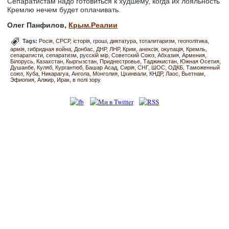
Сепаратистам надо готовиться к худшему, когда их лояльность
Кремлю нечем будет оплачивать.
Олег Панфилов,
Крым.Реалии
Tags:
Росія
СРСР
історія
гроші
диктатура
тоталитаризм
геополітика
армія
гибридная война
Донбас
ДНР
ЛНР
Крим
анексія
окупація
Кремль
сепаратисти
сепаратизм
русскій мір
Советский Союз
Абхазия
Армения
Білорусь
Казахстан
Кыргызстан
Приднестровье
Таджикистан
Южная Осетия
Душанбе
Куляб
Кургантюб
Башар Асад
Сирія
СНГ
ШОС
ОДКБ
Таможенный
союз
Куба
Никарагуа
Ангола
Монголия
Цхинвали
КНДР
Лаос
Вьетнам
Эфиопия
Алжир
Ирак
в полі зору