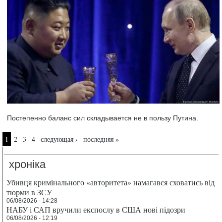
Постепенно баланс сил складывается не в пользу Путина.
Страницы
1
2
3
4
следующая ›
последняя »
хроніка
Убивця кримінального «авторитета» намагався сховатись від
тюрми в ЗСУ
06/08/2026 - 14:28
НАБУ і САП вручили експослу в США нові підозри
06/08/2026 - 12:19