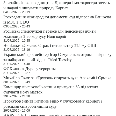
Звичайнісіньке шкідництво. Джипери і мотокросери хочуть
й надалі знищувати природу Карпат
04/08/2026 - 20:19
Розкрадання міжнародної допомоги: суд відправив Банькова
із МЗС в СІЗО
03/08/2026 - 20:43
Російські спецслужби переконали пенсіонера вбити
командира 2-го корпусу Нацгвардії
31/07/2026 - 19:45
Не тільки «Скеля». Страх і ненависть у 225-му ОШП
31/07/2026 - 18:19
Український гросмейстер Ігор Самуненков отримав відзнаку
за найкрасивіший хід на Titled Tuesday
31/07/2026 - 14:48
ФСБ «шиє» Дурову тероризм
31/07/2026 - 13:37
Михайло Ткач: за «Трухою» стирчать вуха Арахамії і Єрмака
30/07/2026 - 13:49
Командир військової частини примусив 83 підлеглих
будувати йому маєток
29/07/2026 - 21:38
Прокурор знімав інтимне відео у службовому кабінеті і
розсилав співробітницям суду
29/07/2026 - 17:09
НАБУ і САП пошукали у ексвіцепрем’єрки незаконне