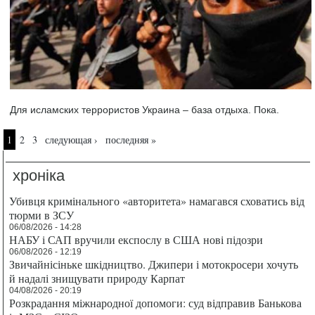
Для исламских террористов Украина – база отдыха. Пока.
Страницы
1
2
3
следующая ›
последняя »
хроніка
Убивця кримінального «авторитета» намагався сховатись від
тюрми в ЗСУ
06/08/2026 - 14:28
НАБУ і САП вручили експослу в США нові підозри
06/08/2026 - 12:19
Звичайнісіньке шкідництво. Джипери і мотокросери хочуть
й надалі знищувати природу Карпат
04/08/2026 - 20:19
Розкрадання міжнародної допомоги: суд відправив Банькова