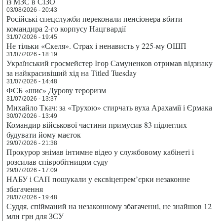
із МЗС в СІЗО
03/08/2026 - 20:43
Російські спецслужби переконали пенсіонера вбити
командира 2-го корпусу Нацгвардії
31/07/2026 - 19:45
Не тільки «Скеля». Страх і ненависть у 225-му ОШП
31/07/2026 - 18:19
Український гросмейстер Ігор Самуненков отримав відзнаку
за найкрасивіший хід на Titled Tuesday
31/07/2026 - 14:48
ФСБ «шиє» Дурову тероризм
31/07/2026 - 13:37
Михайло Ткач: за «Трухою» стирчать вуха Арахамії і Єрмака
30/07/2026 - 13:49
Командир військової частини примусив 83 підлеглих
будувати йому маєток
29/07/2026 - 21:38
Прокурор знімав інтимне відео у службовому кабінеті і
розсилав співробітницям суду
29/07/2026 - 17:09
НАБУ і САП пошукали у ексвіцепрем’єрки незаконне
збагачення
28/07/2026 - 19:48
Суддя, спійманий на незаконному збагаченні, не знайшов 12
млн грн для ЗСУ