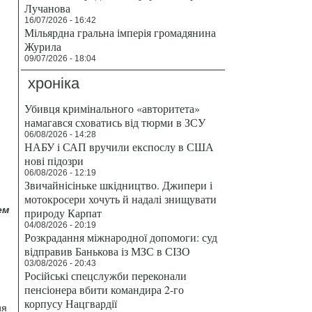
Лучанова
16/07/2026 - 16:42
Мільярдна гральна імперія громадянина
Журила
09/07/2026 - 18:04
хроніка
Убивця кримінального «авторитета»
намагався сховатись від тюрми в ЗСУ
06/08/2026 - 14:28
НАБУ і САП вручили експослу в США
нові підозри
06/08/2026 - 12:19
Звичайнісіньке шкідництво. Джипери і
мотокросери хочуть й надалі знищувати
ем
природу Карпат
04/08/2026 - 20:19
Розкрадання міжнародної допомоги: суд
відправив Банькова із МЗС в СІЗО
03/08/2026 - 20:43
Російські спецслужби переконали
пенсіонера вбити командира 2-го
корпусу Нацгвардії
ия