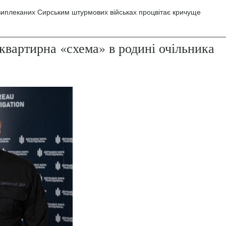
 виплеканих Сирським штурмових військах процвітає кричуще
квартирна «схема» в родині очільника