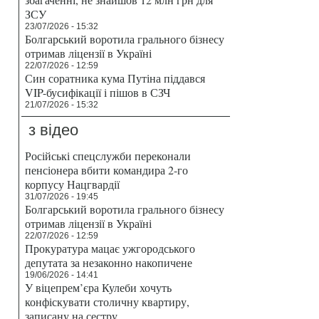
ЗСУ
23/07/2026 - 15:32
Болгарський воротила грального бізнесу
отримав ліцензії в Україні
22/07/2026 - 12:59
Син соратника кума Путіна піддався
VIP-бусифікації і пішов в СЗЧ
21/07/2026 - 15:32
з відео
Російські спецслужби переконали
пенсіонера вбити командира 2-го
корпусу Нацгвардії
31/07/2026 - 19:45
Болгарський воротила грального бізнесу
отримав ліцензії в Україні
22/07/2026 - 12:59
Прокуратура мацає ужгородського
депутата за незаконно накопичене
19/06/2026 - 14:41
У віцепрем’єра Кулеби хочуть
конфіскувати столичну квартиру,
записану на сестру