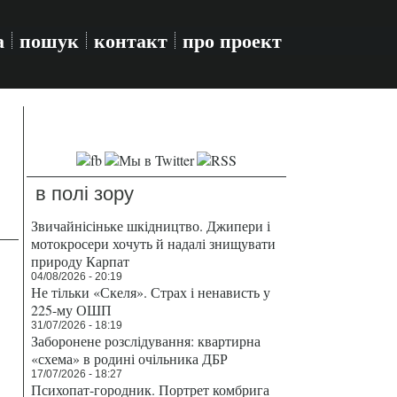
а
пошук
контакт
про проект
в полі зору
Звичайнісіньке шкідництво. Джипери і
мотокросери хочуть й надалі знищувати
природу Карпат
04/08/2026 - 20:19
Не тільки «Скеля». Страх і ненависть у
225-му ОШП
31/07/2026 - 18:19
Заборонене розслідування: квартирна
«схема» в родині очільника ДБР
17/07/2026 - 18:27
Психопат-городник. Портрет комбрига