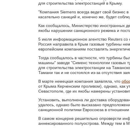
для строительства электростанций в Крыму.
"Компания Siemens всегда ведет свой бизнес 
касательно санкций и, конечно же, будет соблю
Как сообщалось, Министерство иностранных д
якобы нарушении санкционного режима и поста
5 июля информационное агентство Reuters со 
Россия направила в Крым газовые турбины неме
европейским компаниям поставлять энергетиче
Тогда сообщалось в частности, что турбины б
машины" заводе "Сименс технологии газовых т
для строительства электростанции на Таманско
Тамани так и не состоялся из-за отсутствия зая
В марте немецкая компания заявляла, что
обо
от Крыма Керченским проливом), однако, как ут
Севастополе, где их якобы намерены установит
Установить, выполнена ли доставка оборудован
удалось, однако было высказано предположени
санкционной политики Евросоюза в отношении
В самом концерне решительно опровергли инф
аннексированного полуострова. Между тем в М