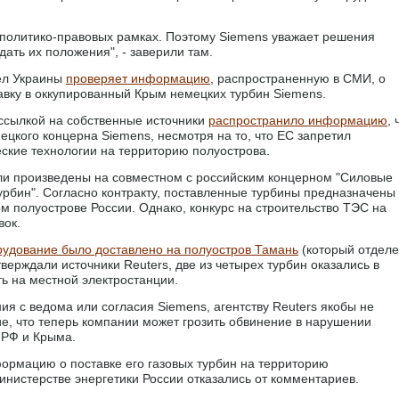
в политико-правовых рамках. Поэтому Siemens уважает решения
дать их положения", - заверили там.
ел Украины
проверяет информацию
, распространенную в СМИ, о
вку в оккупированный Крым немецких турбин Siemens.
ссылкой на собственные источники
распространило информацию
, 
цкого концерна Siemens, несмотря на то, что ЕС запретил
ские технологии на территорию полуострова.
ыли произведены на совместном с российским концерном "Силовые
урбин". Согласно контракту, поставленные турбины предназначены
м полуострове России. Однако, конкурс на строительство ТЭС на
вок.
рудование было доставлено на полуостров Тамань
(который отдел
верждали источники Reuters, две из четырех турбин оказались в
ь на местной электростанции.
ия с ведома или согласия Siemens, агентству Reuters якобы не
е, что теперь компании может грозить обвинение в нарушении
 РФ и Крыма.
ормацию о поставке его газовых турбин на территорию
инистерстве энергетики России отказались от комментариев.