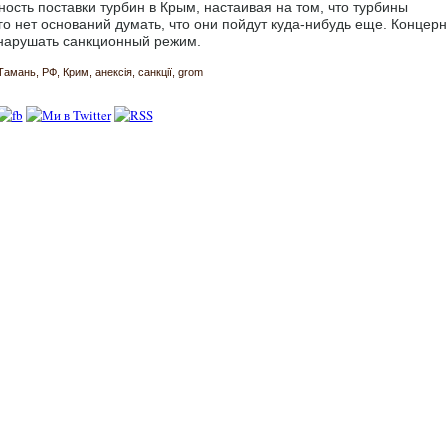
ость поставки турбин в Крым, настаивая на том, что турбины
го нет оснований думать, что они пойдут куда-нибудь еще. Концерн
 нарушать санкционный режим.
Тамань
РФ
Крим
анексія
санкції
grom