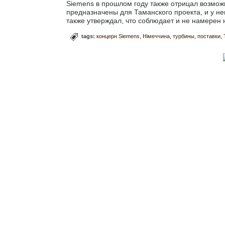
Siemens в прошлом году также отрицал возможн
предназначены для Таманского проекта, и у не
также утверждал, что соблюдает и не намерен
tags:
концерн Siemens
Німеччина
турбины
поставки