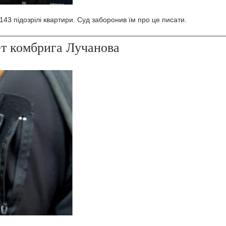
43 підозрілі квартири. Суд заборонив їм про це писати.
ет комбрига Лучанова