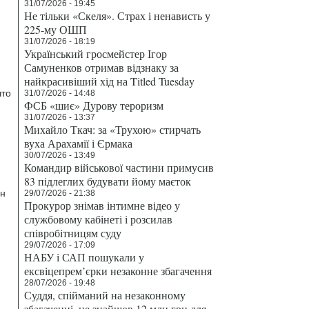
31/07/2026 - 19:45
Не тільки «Скеля». Страх і ненависть у
225-му ОШП
31/07/2026 - 18:19
Український гросмейстер Ігор
Самуненков отримав відзнаку за
найкрасивіший хід на Titled Tuesday
что
31/07/2026 - 14:48
ФСБ «шиє» Дурову тероризм
31/07/2026 - 13:37
Михайло Ткач: за «Трухою» стирчать
вуха Арахамії і Єрмака
30/07/2026 - 13:49
Командир військової частини примусив
83 підлеглих будувати йому маєток
ен
29/07/2026 - 21:38
Прокурор знімав інтимне відео у
службовому кабінеті і розсилав
співробітницям суду
29/07/2026 - 17:09
НАБУ і САП пошукали у
ексвіцепрем’єрки незаконне збагачення
28/07/2026 - 19:48
Суддя, спійманий на незаконному
збагаченні, не знайшов 12 млн грн для