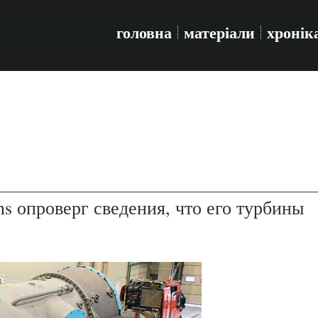
головна
матеріали
хронік
s опроверг сведения, что его турбины