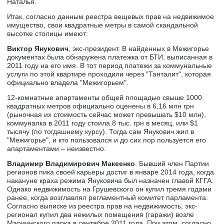
Наталья.
Итак, согласно данным реестра вещевых прав на недвижимое
имущество, свои квадратные метры в самой скандальной
высотке столицы имеют:
Виктор Янукович
, экс-президент. В найденных в Межигорье
документах была обнаружена платежка от БТИ, выписанная в
2011 году на его имя. В тот период платежи за коммунальные
услуги по этой квартире проходили через "Танталит", которая
официально владела "Межигорьем".
12-комнатные апартаменты общей площадью свыше 1000
квадратных метров официально оценены в 6,16 млн грн
(рыночная их стоимость сейчас может превышать $10 млн),
коммуналка в 2011 году стоила 8 тыс. грн в месяц, или $1
тысячу (по тогдашнему курсу). Тогда сам Янукович жил в
"Межигорье", и кто пользовался и до сих пор пользуется его
апартаментами – неизвестно.
Владимир Владимирович Макеенко
. Бывший член Партии
регионов пика своей карьеры достиг в январе 2014 года, когда
накануне краха режима Януковича был назначен главой КГГА.
Однако недвижимость на Грушевского он купил тремя годами
ранее, когда возглавлял регламентный комитет парламента.
Согласно выписке из реестра прав на недвижимость, экс-
регионал купил два нежилых помещения (гаражи) возле
Мариинского парка в сентябре 2011 года. При этом, согласно