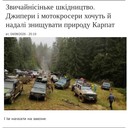
Звичайнісіньке шкідництво.
Джипери і мотокросери хочуть й
надалі знищувати природу Карпат
вт, 04/08/2026 - 20:19
І їм начхати на закони.