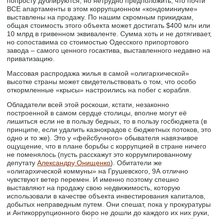
попросту дублируются, но нетрудно предположить, что почти
ВСЕ апартаменты в этом коррупционном «кондоминиуме»
выставлены на продажу. По нашим скромным прикидкам,
общая стоимость этого объекта может достигать $400 млн или
10 млрд в гривенном эквиваленте. Сумма хоть и не дотягивает,
но сопоставима со стоимостью Одесского припортового
завода – самого ценного госактива, выставленного недавно на
приватизацию.
Массовая распродажа жилья в самой «олигархической»
высотке страны может свидетельствовать о том, что особо
откормленные «крысы» настроились на побег с корабля.
Обладатели всей этой роскоши, кстати, незаконно
построенной в самом сердце столицы, вполне могут её
лишиться если не в пользу бедных, то в пользу госбюджета (в
принципе, если удалить казнокрадов с бюджетных потоков, это
одно и то же). Это у «фейсбучного» обывателя навязчивое
ощущение, что в плане борьбы с коррупцией в стране ничего
не поменялось (пусть расскажут это коррумпированному
депутату
Александру Онищенко
). Обитатели же
«олигархической коммуны» на Грушевского, 9А отлично
чувствуют ветер перемен. И именно поэтому спешно
выставляют на продажу свою недвижимость, которую
использовали в качестве объекта инвестирования капиталов,
добытых неправедным путем. Они спешат, пока у прокуратуры
и Антикоррупционного бюро не дошли до каждого их них руки,