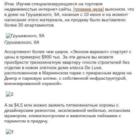
Итак. Изучив специализирующиеся на торговле
недвижимостью интернет-сайты,
[громкие дела]
выяснили, что
в доме на Грушевского, 9А, начиная с 10 июня и на момент
написания этого материала, на продажу было выставлено
более 30 апартаментов.
Грушевского, 9А
Ассортимент более чем широк. «Эконом-вариант» стартует с
цены в примерно $900 тыс. За эти деньги вы можете
приобрести трехкомнатную квартиру «после строителей без
отделки в новом элитном доме класса De Luxе,
расположенном в Мариинском парке с прекрасным видом на
Днепр и парковую аллею, с собственной инфраструктурой,
военизированной охраной».
А за $4,5 млн можно заиметь пятикомнатные хоромы с
дизайнерским ремонтом, эксклюзивной мебелью, испанским
мрамором, климатконтролем и живописным пейзажем с
паркингом в придачу.