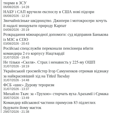
тюрми в ЗСУ
06/08/2026 - 14:28
НАБУ і САП вручили експослу в США нові підозри
06/08/2026 - 12:19
Звичайнісіньке шкідництво. Джипери і мотокросери хочуть
й надалі знищувати природу Карпат
04/08/2026 - 20:19
Розкрадання міжнародної допомоги: суд відправив Банькова
із МЗС в СІЗО
03/08/2026 - 20:43
Російські спецслужби переконали пенсіонера вбити
командира 2-го корпусу Нацгвардії
31/07/2026 - 19:45
Не тільки «Скеля». Страх і ненависть у 225-му ОШП
31/07/2026 - 18:19
Український гросмейстер Ігор Самуненков отримав відзнаку
за найкрасивіший хід на Titled Tuesday
31/07/2026 - 14:48
ФСБ «шиє» Дурову тероризм
31/07/2026 - 13:37
Михайло Ткач: за «Трухою» стирчать вуха Арахамії і Єрмака
30/07/2026 - 13:49
Командир військової частини примусив 83 підлеглих
будувати йому маєток
29/07/2026 - 21:38