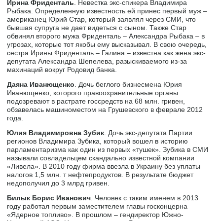
Ирина Фриденталь
. Невестка экс-спикера Владимира
Рыбака. Определенную известность ей принес первый муж –
американец Юрий Стар, который заявлял через СМИ, что
бывшая супруга не дает видеться с сыном. Также Стар
обвинял второго мужа Фриденталь – Александра Рыбака – в
угрозах, которые тот якобы ему высказывал. В свою очередь,
сестра Ирины Фриденталь – Галина – известна как жена экс-
депутата Александра Шепелева, разыскиваемого из-за
махинаций вокруг Родовид банка.
Даяна Иванющенко
. Дочь беглого бизнесмена Юрия
Иванющенко, которого правоохранительные органы
подозревают в растрате госсредств на 68 млн. гривен,
обзавелась машиноместом на Грушевского в феврале 2012
года.
Юлия Владимировна Зубик
. Дочь экс-депутата Партии
регионов Владимира Зубика, который вошел в историю
парламентаризма как один из первых «тушек». Зубика в СМИ
называли совладельцем скандально известной компании
«Ливела». В 2010 году фирма ввезла в Украину без уплаты
налогов 1,5 млн. т нефтепродуктов. В результате бюджет
недополучил до 3 млрд гривен.
Билык Борис Иванович
. Человек с таким именем в 2013
году работал первым заместителем главы госконцерна
«Ядерное топливо». В прошлом – гендиректор Южно-