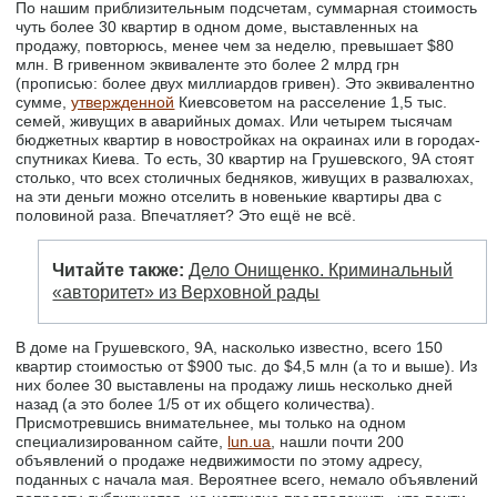
По нашим приблизительным подсчетам, суммарная стоимость
чуть более 30 квартир в одном доме, выставленных на
продажу, повторюсь, менее чем за неделю, превышает $80
млн. В гривенном эквиваленте это более 2 млрд грн
(прописью: более двух миллиардов гривен). Это эквивалентно
сумме,
утвержденной
Киевсоветом на расселение 1,5 тыс.
семей, живущих в аварийных домах. Или четырем тысячам
бюджетных квартир в новостройках на окраинах или в городах-
спутниках Киева. То есть, 30 квартир на Грушевского, 9А стоят
столько, что всех столичных бедняков, живущих в развалюхах,
на эти деньги можно отселить в новенькие квартиры два с
половиной раза. Впечатляет? Это ещё не всё.
Читайте также:
Дело Онищенко. Криминальный
«авторитет» из Верховной рады
В доме на Грушевского, 9А, насколько известно, всего 150
квартир стоимостью от $900 тыс. до $4,5 млн (а то и выше). Из
них более 30 выставлены на продажу лишь несколько дней
назад (а это более 1/5 от их общего количества).
Присмотревшись внимательнее, мы только на одном
специализированном сайте,
lun.ua
, нашли почти 200
объявлений о продаже недвижимости по этому адресу,
поданных с начала мая. Вероятнее всего, немало объявлений