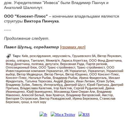
дом. Учредителями "Инвеса" были Владимир Панчук и
Анатолий Шалоплут.
ООО "Консент-Плюс"
– конечными владельцами являются
структуры
Виктора Пинчука
.
-----
Продолжение следует.
Павел Шульц, соредактор
[громких дел]
Tags:
Київ
розслідування
нерухомість
Грушевского 9А
Віктор Янукович
розкіш
олігархи
Танталит
Межигір’я
Лариса Атреп’єва
ООО Фонд Донетчина
Фонд Донетчина
політика
депутати
Верховная Рада
Партія регіонів
Оппозиционный блок
ООО Транс-стройинвест
Транс-стройинвест
ООО
Инвестиционная компания Укркапитал
ИК Укркапитал
Укркапитал
Украинский
выбор
Віктор Медведчук
Віктор Пінчук
Віктор Ющенко
ООО Консент-Плюс
Консент-Плюс
Наталья Рыбак
Владимир Рыбак
Ирина Фриденталь
Михаил
Фриденталь
Татьяна Терехова
Андрій Деркач
Иван Литвин
Юлия Зубик
Владимир Зубик
Ливелу
Интергалбуд
Дмитрий Шуст
Юрий Притыка
Дмитрий
Притыка
Владислава Калетник
Ігор Калєтнік
Сергей Рудьковский
Даяна
Иванющенко
Юрій Іванющенко
Мохаммад Хани Омран Али
Владимир
Макеенко
Алексей Белый
Іван Кравчук
Владимир Вагоровский
Амстор
Виктория Островская
Виктор Развадовский
Ирина Березкина
Станислав
Березкин
гроші
в полі зору