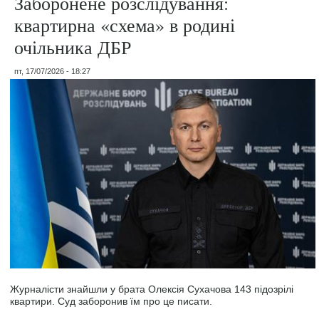
Заборонене розслідування:
квартирна «схема» в родині
очільника ДБР
пт, 17/07/2026 - 18:27
Журналісти знайшли у брата Олексія Сухачова 143 підозрілі
квартири. Суд заборонив їм про це писати.