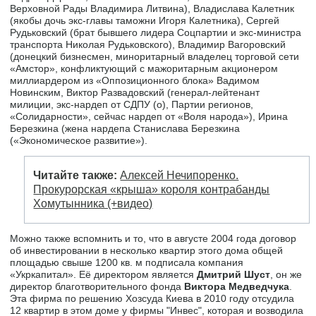
Верховной Рады Владимира Литвина), Владислава Калетник
(якобы дочь экс-главы таможни Игоря Калетника), Сергей
Рудьковский (брат бывшего лидера Соцпартии и экс-министра
транспорта Николая Рудьковского), Владимир Вагоровский
(донецкий бизнесмен, миноритарный владелец торговой сети
«Амстор», конфликтующий с мажоритарным акционером
миллиардером из «Оппозиционного блока» Вадимом
Новинским, Виктор Развадовский (генерал-лейтенант
милиции, экс-нардеп от СДПУ (о), Партии регионов,
«Солидарности», сейчас нардеп от «Воля народа»), Ирина
Березкина (жена нардепа Станислава Березкина
(«Экономическое развитие»).
Читайте также:
Алексей Нечипоренко.
Прокурорская «крыша» короля контрабанды
Хомутынника (+видео)
Можно также вспомнить и то, что в августе 2004 года договор
об инвестировании в несколько квартир этого дома общей
площадью свыше 1200 кв. м подписала компания
«Укркапитал». Её директором является
Дмитрий Шуст
, он же
директор благотворительного фонда
Виктора Медведчука
.
Эта фирма по решению Хозсуда Киева в 2010 году отсудила
12 квартир в этом доме у фирмы "Инвес", которая и возводила