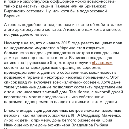
и пока не захлопнулось оффшорное «окно возможностей»
тайно разместить «кэш» в Панаме или на Британских
Виргинских островах. Ну, или хотя бы в подмосковной
Барвихе.
А теперь подробнее о том, что нам известно об «обитателях»
этого архитектурного монстра. А известно нам хоть и многое,
но, увы, далеко не всё.
Несмотря на то, что с начала 2015 года реестр вещевых прав
на недвижимое имущество в Украине стал открытым,
большинство владельцев квадратных метров в скандальном
доме до сих пор остаются в тени. Выписка о владельцах
активов на Грушевского 9-а, которую получил
«Главком»
,
состоит из четырех десятков страниц, но содержит,
преимущественно, данные о собственниках машиномест в
подземном гараже и некоторых нежилых помещениях. Этот
список вряд ли включает всех «элитных» соседей. Хотя даже
такие усеченные данные позволяют составить представление
о том, кто населяет элитный дом. Тем более, с высокой долей
вероятности можно предположить, что собственники
паркомест одновременно владеют и жильем в этом здании.
В числе владельцев драгоценных метров значатся известные
персоны, как, например, экс-глава КГГА Владимир Макеенко,
либо их дети, к примеру, дочь беглого бизнесмена Юрия
Иванющенко или дочь экс-спикера Владимира Рыбака