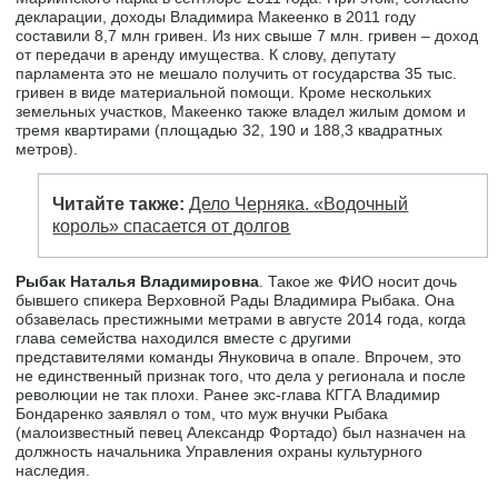
декларации, доходы Владимира Макеенко в 2011 году
составили 8,7 млн гривен. Из них свыше 7 млн. гривен – доход
от передачи в аренду имущества. К слову, депутату
парламента это не мешало получить от государства 35 тыс.
гривен в виде материальной помощи. Кроме нескольких
земельных участков, Макеенко также владел жилым домом и
тремя квартирами (площадью 32, 190 и 188,3 квадратных
метров).
Читайте также:
Дело Черняка. «Водочный
король» спасается от долгов
Рыбак Наталья Владимировна
. Такое же ФИО носит дочь
бывшего спикера Верховной Рады Владимира Рыбака. Она
обзавелась престижными метрами в августе 2014 года, когда
глава семейства находился вместе с другими
представителями команды Януковича в опале. Впрочем, это
не единственный признак того, что дела у регионала и после
революции не так плохи. Ранее экс-глава КГГА Владимир
Бондаренко заявлял о том, что муж внучки Рыбака
(малоизвестный певец Александр Фортадо) был назначен на
должность начальника Управления охраны культурного
наследия.