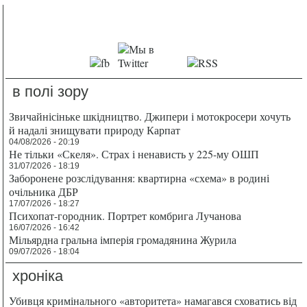
в полі зору
Звичайнісіньке шкідництво. Джипери і мотокросери хочуть
й надалі знищувати природу Карпат
04/08/2026 - 20:19
Не тільки «Скеля». Страх і ненависть у 225-му ОШП
31/07/2026 - 18:19
Заборонене розслідування: квартирна «схема» в родині
очільника ДБР
17/07/2026 - 18:27
Психопат-городник. Портрет комбрига Лучанова
16/07/2026 - 16:42
Мільярдна гральна імперія громадянина Журила
09/07/2026 - 18:04
хроніка
Убивця кримінального «авторитета» намагався сховатись від