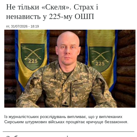
Не тільки «Скеля». Страх і
ненависть у 225-му ОШП
пт, 31/07/2026 - 18:19
Із журналістських розслідувань випливає, що у виплеканих
Сирським штурмових військах процвітає кричуще беззаконня.