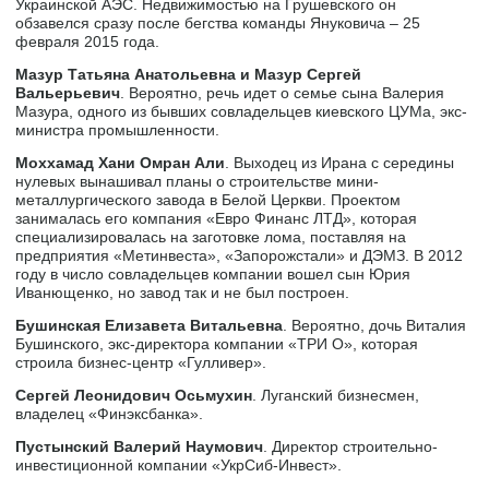
Украинской АЭС. Недвижимостью на Грушевского он
обзавелся сразу после бегства команды Януковича – 25
февраля 2015 года.
Мазур Татьяна Анатольевна и Мазур Сергей
Вальерьевич
. Вероятно, речь идет о семье сына Валерия
Мазура, одного из бывших совладельцев киевского ЦУМа, экс-
министра промышленности.
Моххамад Хани Омран Али
. Выходец из Ирана с середины
нулевых вынашивал планы о строительстве мини-
металлургического завода в Белой Церкви. Проектом
занималась его компания «Евро Финанс ЛТД», которая
специализировалась на заготовке лома, поставляя на
предприятия «Метинвеста», «Запорожстали» и ДЭМЗ. В 2012
году в число совладельцев компании вошел сын Юрия
Иванющенко, но завод так и не был построен.
Бушинская Елизавета Витальевна
. Вероятно, дочь Виталия
Бушинского, экс-директора компании «ТРИ О», которая
строила бизнес-центр «Гулливер».
Сергей Леонидович Осьмухин
. Луганский бизнесмен,
владелец «Финэксбанка».
Пустынский Валерий Наумович
. Директор строительно-
инвестиционной компании «УкрСиб-Инвест».