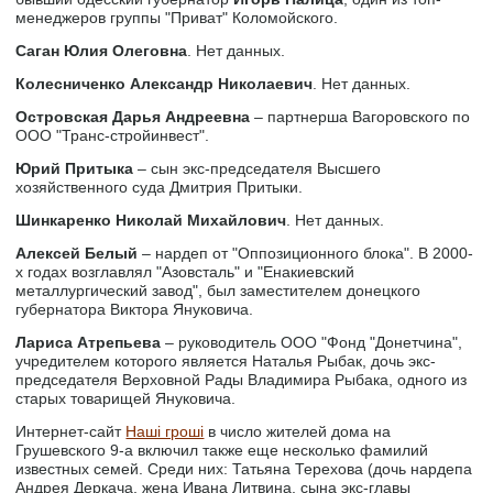
менеджеров группы "Приват" Коломойского.
Саган Юлия Олеговна
. Нет данных.
Колесниченко Александр Николаевич
. Нет данных.
Островская Дарья Андреевна
– партнерша Вагоровского по
ООО "Транс-стройинвест".
Юрий Притыка
– сын экс-председателя Высшего
хозяйственного суда Дмитрия Притыки.
Шинкаренко Николай Михайлович
. Нет данных.
Алексей Белый
– нардеп от "Оппозиционного блока". В 2000-
х годах возглавлял "Азовсталь" и "Енакиевский
металлургический завод", был заместителем донецкого
губернатора Виктора Януковича.
Лариса Атрепьева
– руководитель ООО "Фонд "Донетчина",
учредителем которого является Наталья Рыбак, дочь экс-
председателя Верховной Рады Владимира Рыбака, одного из
старых товарищей Януковича.
Интернет-сайт
Наші гроші
в число жителей дома на
Грушевского 9-а включил также еще несколько фамилий
известных семей. Среди них: Татьяна Терехова (дочь нардепа
Андрея Деркача, жена Ивана Литвина, сына экс-главы