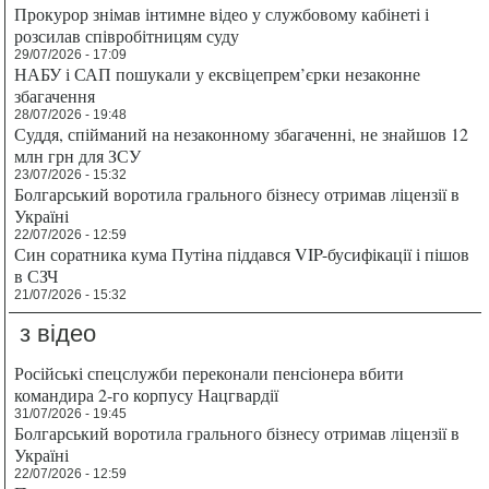
Прокурор знімав інтимне відео у службовому кабінеті і
розсилав співробітницям суду
29/07/2026 - 17:09
НАБУ і САП пошукали у ексвіцепрем’єрки незаконне
збагачення
28/07/2026 - 19:48
Суддя, спійманий на незаконному збагаченні, не знайшов 12
млн грн для ЗСУ
23/07/2026 - 15:32
Болгарський воротила грального бізнесу отримав ліцензії в
Україні
22/07/2026 - 12:59
Син соратника кума Путіна піддався VIP-бусифікації і пішов
в СЗЧ
21/07/2026 - 15:32
з відео
Російські спецслужби переконали пенсіонера вбити
командира 2-го корпусу Нацгвардії
31/07/2026 - 19:45
Болгарський воротила грального бізнесу отримав ліцензії в
Україні
22/07/2026 - 12:59