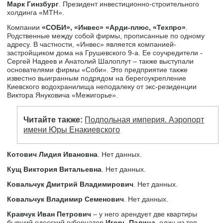
Марк Гинзбург
. Президент инвестиционно-строительного
холдинга «МТН».
Компании
«СОБИ», «Инвес» «Арди-плюс, «Техпро»
.
Родственные между собой фирмы, прописанные по одному
адресу. В частности, «Инвес» является компанией-
застройщиком дома на Грушевского 9-а. Ее соучредители -
Сергей Надеев и Анатолий Шалоплут – также выступали
основателями фирмы «Соби». Это предприятие также
известно выигранным подрядом на берегоукрепление
Киевского водохранилища неподалеку от экс-резиденции
Виктора Януковича «Межигорье».
Читайте также:
Подпольная империя. Аэропорт
имени Юры Енакиевского
Котович Лидия Ивановна
. Нет данных.
Кущ Виктория Витальевна
. Нет данных.
Ковальчук Дмитрий Владимирович
. Нет данных.
Ковальчук Владимир Семенович
. Нет данных.
Кравчук Иван Петрович
– у него арендует две квартиры
бывший одесский губернатор
Игорь Палица
, один из топ-