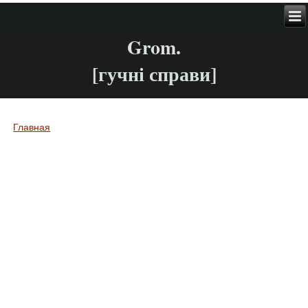
Grom.
[гучні справи]
Главная
Вы здесь