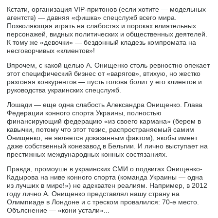
Кстати, организация VIP-притонов (если хотите — модельных
агентств) — давняя «фишка» спецслужб всего мира.
Позволяющая играть на слабостях и пороках влиятельных
персонажей, видных политических и общественных деятелей.
К тому же «девочки» — бездонный кладезь компромата на
несговорчивых «клиентов»!
Впрочем, с какой целью А. Онищенко столь ревностно опекает
этот специфический бизнес от «варягов», втихую, но жестко
разгоняя конкурентов — пусть голова болит у его клиентов и
руководства украинских спецслужб.
Лошади — еще одна слабость Александра Онищенко. Глава
Федерации конного спорта Украины, полностью
финансирующий федерацию «из своего кармана» (берем в
кавычки, потому что этот тезис, распространяемый самим
Онищенко, не является доказанным фактом), якобы имеет
даже собственный конезавод в Бельгии. И лично выступает на
престижных международных конных состязаниях.
Правда, промоушн в украинских СМИ о подвигах Онищенко-
Кадырова на ниве конного спорта (команда Украины — одна
из лучших в мире!») не адекватен реалиям. Например, в 2012
году лично А. Онищенко представлял нашу страну на
Олимпиаде в Лондоне и с треском провалился: 70-е место.
Объяснение — «кони устали»...