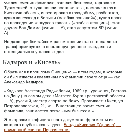
учился, сменил фамилию, занялся бизнесом, торговал с
Туркменией, оттуда пошли поставки газа, поставлял газ в
Киевскую область, инвестировал в газодобычу, разбогател,
купил конезавод в Бельгии («люблю лошадей»), купил право
на проведение конкурсов красоты («люблю женщин»), стал
другом Ван Дамма (купил — А), стал депутатом ВР (купил —
А).
Но даже при ближайшем рассмотрении эта легенда легко
трансформируется в цепь коррупционных скандалов и
потенциальных уголовных дел.
Кадыров и «Кисель»
Обратимся к прошлому Онищенко — к тем годам, в которые
он был известен киевлянам по фамилии своего отца — как
Александр Кадыров.
«Кадыров Александр Раджабович, 1969 г.р., уроженец Ростова-
на-Дону (на самом деле г.Матвеев-Курган ростовской области
— А), русский, мастер спорта по боксу. Проживает: г.Киев, ул.
Петропавловская, 21, кв... В настоящее время сменил
фамилию, занимается легальным бизнесом.»
Это строчки из официального документа, фрагменты из
которого опубликованы здесь:
Банда «Киселя» (Украина) —
поименный список. Первая сотня
.