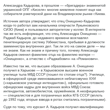
Александра Кадырова, в прошлом — «бригадира» знаменитой
украинской ОПГ «Киселя» многие киевляне помнят еще как
собирателя рэкетирской дани на Владимирском рынке г.Киева.
Источник автора утверждает, что отец Онищенко-Кадырова
когда-то работал зам.начальника оперчасти Лукьяновского
СИЗО (Киев) и пользовался авторитетом у коллег. В интернете
так же есть информация, что отец Александра Онищенко —
Раджаб Кадыров, до недавнего времени возглавлял
пенитенциарную систему Узбекистана, пребывая в должности
замминистра внутренних дел. Так ли это на самом деле — мы
не знаем. Как не знаем и причину того, почему Александр
Кадыров сменил фамилию отца на фамилию матери —
«Онищенко», а отчество с «Раджабович» на «Романович».
Известно так же, что высшее образование А. Онищенко
получил в Харькове — в Харьковском высшем военном
училище тыла МВД СССР (пошел по стопам отца?). Училище,
в офицерской среде именовавшееся неблагозвучно ХУИ
(«харьковское училище интендантов»), официально готовило
офицерские кадры для внутренних войск МВД Союза:
интендантов, автомобилистов, оружейников. А неофициально
— специалистов и для пограничных войск КГБ СССР (вплоть
до 1992 года; вторые взвода в ротах считались пограничными).
Судя по тому, что курсант А. Кадыров получил квалификацию