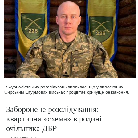
Із журналістських розслідувань випливає, що у виплеканих
Сирським штурмових військах процвітає кричуще беззаконня.
Заборонене розслідування:
квартирна «схема» в родині
очільника ДБР