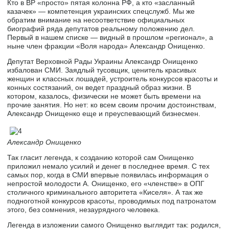
Кто в ВР «просто» пятая колонна РФ, а кто «засланный
казачек» — компетенция украинских спецслужб. Мы же
обратим внимание на несоответствие официальных
биографий ряда депутатов реальному положению дел.
Первый в нашем списке — видный в прошлом «регионал», а
ныне член фракции «Воля народа» Александр Онищенко.
Депутат Верховной Рады Украины Александр Онищенко
избалован СМИ. Заядлый тусовщик, ценитель красивых
женщин и классных лошадей, устроитель конкурсов красоты и
конных состязаний, он ведет праздный образ жизни. В
котором, казалось, физически не может быть времени на
прочие занятия. Но нет: ко всем своим прочим достоинствам,
Александр Онищенко еще и преуспевающий бизнесмен.
Александр Онищенко
Так гласит легенда, к созданию которой сам Онищенко
приложил немало усилий и денег в последнее время. С тех
самых пор, когда в СМИ впервые появилась информация о
непростой молодости А. Онищенко, его «членстве» в ОПГ
столичного криминального авторитета «Киселя». А так же
подноготной конкурсов красоты, проводимых под патронатом
этого, без сомнения, незаурядного человека.
Легенда в изложении самого Онищенко выглядит так: родился,