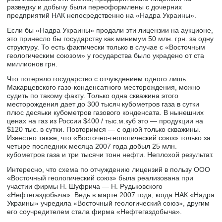
разведку и добычу были переоформлены с дочерних
предприятий НАК непосредственно на «Надра Украины».
Если бы «Надра Украины» продали эти лицензии на аукционе,
это принесло бы государству как минимум 50 млн. грн. за одну
структуру. То есть фактически только в случае с «Восточным
геологическим союзом» у государства было украдено от ста
миллионов грн.
Что потеряло государство с отчуждением одного лишь
Макарцевского газо-конденсатного месторождения, можно
судить по такому факту. Только одна скважина этого
месторождения дает до 300 тысяч кубометров газа в сутки
плюс десяьки кубометров газового конденсата. В нынешних
ценах на газ из России $400 / тыс.м.куб это — продукции на
$120 тыс. в сутки. Повторимся — с одной только скважины.
Известно также, что «Восточно-геологический союз» только за
четыре последних месяца 2007 года добыл 25 млн.
кубометров газа и три тысячи тонн нефти. Неплохой результат.
Интересно, что схема по отчуждению лицензий в пользу ООО
«Восточный геологический союз» была реализована при
участии фирмы Н. Шуфрича — Н. Рудьковского
«Нефтегаздобыча». Ведь в марте 2007 года, когда НАК «Надра
Украины» учредила «Восточный геологический союз», другим
его соучредителем стала фирма «Нефтегаздобыча».