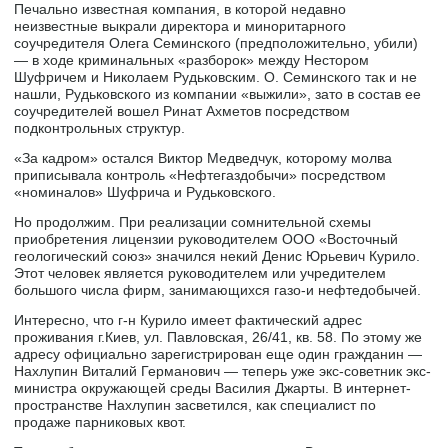
Печально известная компания, в которой недавно
неизвестные выкрали директора и миноритарного
соучредителя Олега Семинского (предположительно, убили)
— в ходе криминальных «разборок» между Нестором
Шуфричем и Николаем Рудьковским. О. Семинского так и не
нашли, Рудьковского из компании «выжили», зато в состав ее
соучредителей вошел Ринат Ахметов посредством
подконтрольных структур.
«За кадром» остался Виктор Медведчук, которому молва
приписывала контроль «Нефтегаздобычи» посредством
«номиналов» Шуфрича и Рудьковского.
Но продолжим. При реализации сомнительной схемы
приобретения лицензии руководителем ООО «Восточный
геологический союз» значился некий Денис Юрьевич Курило.
Этот человек является руководителем или учредителем
большого числа фирм, занимающихся газо-и нефтедобычей.
Интересно, что г-н Курило имеет фактический адрес
проживания г.Киев, ул. Павловская, 26/41, кв. 58. По этому же
адресу официально зарегистрирован еще один гражданин —
Нахлупин Виталий Германович — теперь уже экс-советник экс-
министра окружающей среды Василия Джарты. В интернет-
пространстве Нахлупин засветился, как специалист по
продаже парниковых квот.