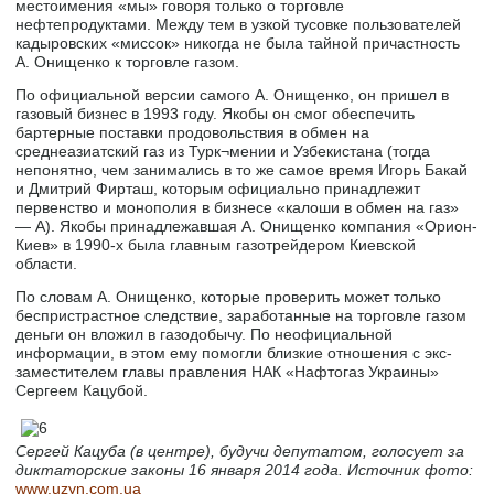
местоимения «мы» говоря только о торговле
нефтепродуктами. Между тем в узкой тусовке пользователей
кадыровских «миссок» никогда не была тайной причастность
А. Онищенко к торговле газом.
По официальной версии самого А. Онищенко, он пришел в
газовый бизнес в 1993 году. Якобы он смог обеспечить
бартерные поставки продовольствия в обмен на
среднеазиатский газ из Турк¬мении и Узбекистана (тогда
непонятно, чем занимались в то же самое время Игорь Бакай
и Дмитрий Фирташ, которым официально принадлежит
первенство и монополия в бизнесе «калоши в обмен на газ»
— А). Якобы принадлежавшая А. Онищенко компания «Орион-
Киев» в 1990-х была главным газотрейдером Киевской
области.
По словам А. Онищенко, которые проверить может только
беспристрастное следствие, заработанные на торговле газом
деньги он вложил в газодобычу. По неофициальной
информации, в этом ему помогли близкие отношения с экс-
заместителем главы правления НАК «Нафтогаз Украины»
Сергеем Кацубой.
Сергей Кацуба (в центре), будучи депутатом, голосует за
диктаторские законы 16 января 2014 года. Источник фото:
www.uzyn.com.ua