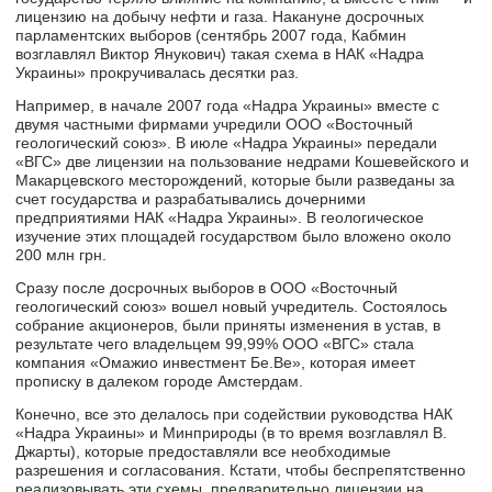
лицензию на добычу нефти и газа. Накануне досрочных
парламентских выборов (сентябрь 2007 года, Кабмин
возглавлял Виктор Янукович) такая схема в НАК «Надра
Украины» прокручивалась десятки раз.
Например, в начале 2007 года «Надра Украины» вместе с
двумя частными фирмами учредили ООО «Восточный
геологический союз». В июле «Надра Украины» передали
«ВГС» две лицензии на пользование недрами Кошевейского и
Макарцевского месторождений, которые были разведаны за
счет государства и разрабатывались дочерними
предприятиями НАК «Надра Украины». В геологическое
изучение этих площадей государством было вложено около
200 млн грн.
Сразу после досрочных выборов в ООО «Восточный
геологический союз» вошел новый учредитель. Состоялось
собрание акционеров, были приняты изменения в устав, в
результате чего владельцем 99,99% ООО «ВГС» стала
компания «Омажио инвестмент Бе.Ве», которая имеет
прописку в далеком городе Амстердам.
Конечно, все это делалось при содействии руководства НАК
«Надра Украины» и Минприроды (в то время возглавлял В.
Джарты), которые предоставляли все необходимые
разрешения и согласования. Кстати, чтобы беспрепятственно
реализовывать эти схемы, предварительно лицензии на