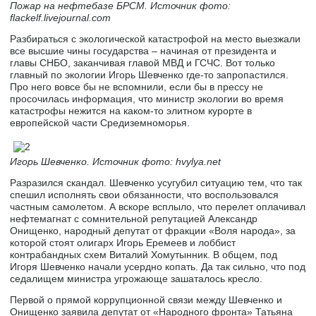
Пожар на нефтебазе БРСМ. Источник фото:
flackelf.livejournal.com
Разбираться с экологической катастрофой на место выезжали
все высшие чины государства – начиная от президента и
главы СНБО, заканчивая главой МВД и ГСЧС. Вот только
главный по экологии Игорь Шевченко где-то запропастился.
Про него вовсе бы не вспомнили, если бы в прессу не
просочилась информация, что министр экологии во время
катастрофы нежится на каком-то элитном курорте в
европейской части Средиземноморья.
Игорь Шевченко. Источник фото: hvylya.net
Разразился скандал. Шевченко усугубил ситуацию тем, что так
спешил исполнять свои обязанности, что воспользовался
частным самолетом. А вскоре всплыло, что перелет оплачивал
нефтемагнат с сомнительной репутацией Александр
Онищенко, народный депутат от фракции «Воля народа», за
которой стоят олигарх Игорь Еремеев и лоббист
контрабандных схем Виталий Хомутынник. В общем, под
Игоря Шевченко начали усердно копать. Да так сильно, что под
седалищем министра угрожающе зашаталось кресло.
Первой о прямой коррупционной связи между Шевченко и
Онищенко заявила депутат от «Народного фронта» Татьяна