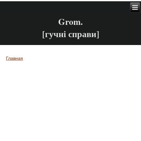
Grom.
[гучні справи]
Главная
Вы здесь