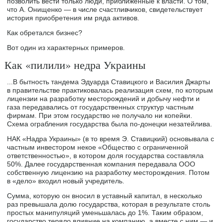
позволить вести только люди, приближенные к власти. О том,
что А. Онищенко — в числе счастливчиков, свидетельствует
история приобретения им ряда активов.
Как обретался бизнес?
Вот один из характерных примеров.
Как «пилили» недра Украины
...В бытность тандема Эдуарда Ставицкого и Василия Джарты
в правительстве практиковалась реализация схем, по которым
лицензии на разработку месторождений и добычу нефти и
газа передавались от государственных структур частным
фирмам. При этом государство не получало ни копейки.
Схема ограбления государства была по-донецки незатейлива.
НАК «Надра Украины» (в то время Э. Ставицкий) основывала с
частным инвестором некое «Общество с ограниченной
ответственностью», в котором доля государства составляла
50%. Далее государственная компания передавала ООО
собственную лицензию на разработку месторождения. Потом
в «дело» входил новый учредитель.
Сумма, которую он вносил в уставный капитал, в несколько
раз превышала долю государства, которая в результате столь
простых манипуляций уменьшалась до 1%. Таким образом,
государство теряло влияние на компанию, а вместе с ним — и