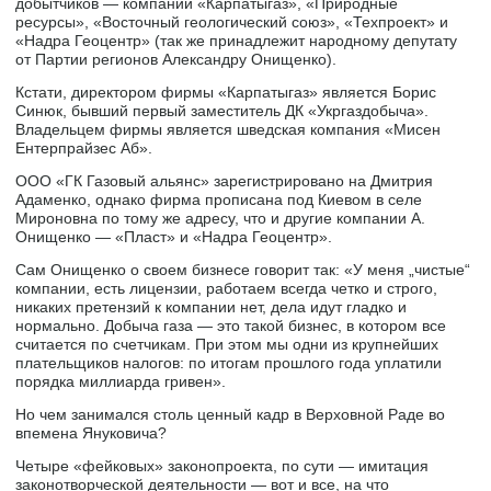
добытчиков — компаний «Карпатыгаз», «Природные
ресурсы», «Восточный геологический союз», «Техпроект» и
«Надра Геоцентр» (так же принадлежит народному депутату
от Партии регионов Александру Онищенко).
Кстати, директором фирмы «Карпатыгаз» является Борис
Синюк, бывший первый заместитель ДК «Укргаздобыча».
Владельцем фирмы является шведская компания «Мисен
Ентерпрайзес Аб».
ООО «ГК Газовый альянс» зарегистрировано на Дмитрия
Адаменко, однако фирма прописана под Киевом в селе
Мироновна по тому же адресу, что и другие компании А.
Онищенко — «Пласт» и «Надра Геоцентр».
Сам Онищенко о своем бизнесе говорит так: «У меня „чистые“
компании, есть лицензии, работаем всегда четко и строго,
никаких претензий к компании нет, дела идут гладко и
нормально. Добыча газа — это такой бизнес, в котором все
считается по счетчикам. При этом мы одни из крупнейших
плательщиков налогов: по итогам прошлого года уплатили
порядка миллиарда гривен».
Но чем занимался столь ценный кадр в Верховной Раде во
впемена Януковича?
Четыре «фейковых» законопроекта, по сути — имитация
законотворческой деятельности — вот и все, на что