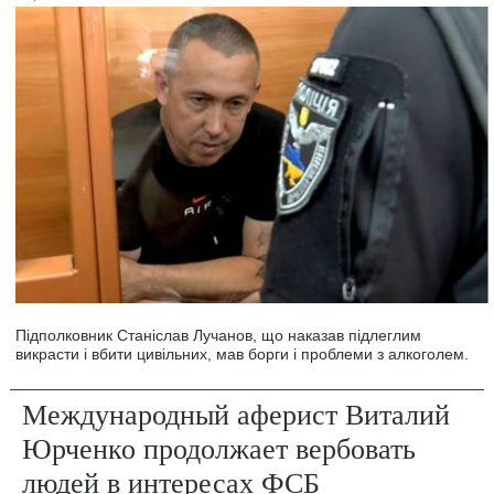
Підполковник Станіслав Лучанов, що наказав підлеглим
викрасти і вбити цивільних, мав борги і проблеми з алкоголем.
Международный аферист Виталий
Юрченко продолжает вербовать
людей в интересах ФСБ