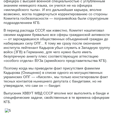
офицера с высшей военной специальностью с углубленным
знанием немецкого языка, он учился не на офицера
«милицейского тыла». И его дальнейшая карьера, вполне
возможно, могла подвергнуться корректированию со стороны
Комитета госбезопасности — погранвойска были структурным
подразделением КГБ.
В период распада СССР, как известно, Комитет нашпиговал
своими кадрами буквально все сферы гражданской активности
— от зарождавшихся общественных объединений граждан до
набиравших силу ОПГ... К тому же сразу после окончания
института лейтенант Кадыров убыл служить в Западную группу
войск (ЗГВ) в Германию, для чего нужно было иметь
безупречную анкету плюс соответствующую аттестацию
«особого отдела» ВУЗа (армейского представительства КГБ).
Поэтому когда мы приводили факт присутствия фамилии
Кадырова (Онищенко) в списке одного из могущественных
украинских ОПГ — «Киселя», мы только констатировали факт
тесных контактов нынешнего депутата с бандитами, но не
утверждали, что сам он — бандит.
Выпускник ХВВУТ МВД СССР вполне мог выполнять в банде и
специфические задачи, свойственные в те времена офицерам
КГБ.