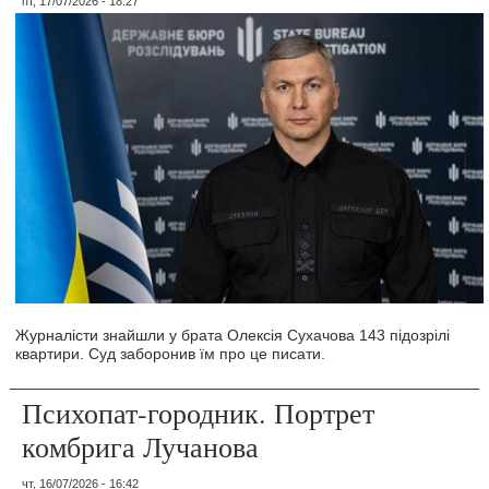
пт, 17/07/2026 - 18:27
Журналісти знайшли у брата Олексія Сухачова 143 підозрілі
квартири. Суд заборонив їм про це писати.
Психопат-городник. Портрет
комбрига Лучанова
чт, 16/07/2026 - 16:42