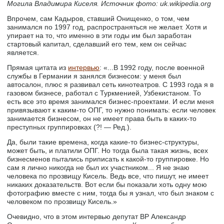
Могила Владимира Киселя. Источник фото: uk.wikipedia.org
Впрочем, сам Кадыров, ставший Онищенко, о том, чем
занимался по 1997 год, распространяться не желает. Хотя и
упирает на то, что именно в эти годы им был заработан
стартовый капитал, сделавший его тем, кем он сейчас
является.
Прямая цитата из
интервью
: «...В 1992 году, после военной
службы в Германии я занялся бизнесом: у меня был
автосалон, плюс я развивал сеть кинотеатров. С 1993 года я в
газовом бизнесе, работал с Туркменией, Узбекистаном. То
есть все это время занимался бизнес-проектами. И если меня
привязывают к каким-то ОПГ, то нужно понимать: если человек
занимается бизнесом, он не имеет права быть в каких-то
преступных группировках (?! — Ред.).
Да, были такие времена, когда какие-то бизнес-структуры,
может быть, и платили ОПГ. Но тогда была такая жизнь, всех
бизнесменов пытались приписать к какой-то группировке. Но
сам я лично никогда не был их участником... Я не знаю
человека по прозвищу Кисель. Ведь все, что пишут, не имеет
никаких доказательств. Вот если бы показали хоть одну мою
фотографию вместе с ним, тогда бы я узнал, что был знаком с
человеком по прозвищу Кисель.»
Очевидно, что в этом интервью депутат ВР Александр