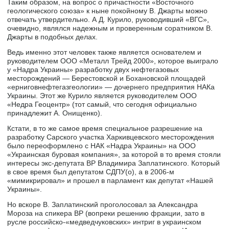
Таким образом, на вопрос о причастности «Восточного
геологического союза» к ныне покойному В. Джарты можно
отвечать утвердительно. А Д. Курило, руководивший «ВГС»,
очевидно, являлся надежным и проверенным соратником В.
Джарты в подобных делах.
Ведь именно этот человек также является основателем и
руководителем ООО «Металл Трейд 2000», которое выиграло
у «Надра Украины» разработку двух нефтегазовых
месторождений — Берестовской и Бохановской площадей
«ерниговнефтегазгеологии» — дочернего предприятия НАКа
Украины. Этот же Курило является руководителем ООО
«Недра Геоцентр» (тот самый, что сегодня официально
принадлежит А. Онищенко).
Кстати, в то же самое время специальное разрешение на
разработку Сарского участка Харкивцевского месторождения
было переоформлено с НАК «Надра Украины» на ООО
«Украинская буровая компания», за которой в то время стояли
интересы экс-депутата ВР Владимира Заплатинского. Который
в свое время был депутатом СДПУ(о), а в 2006-м
«мимикрировал» и прошел в парламент как депутат «Нашей
Украины».
Но вскоре В. Заплатинский проголосовал за Александра
Мороза на спикера ВР (вопреки решению фракции, зато в
русле российско-«медведчуковских» интриг в украинском