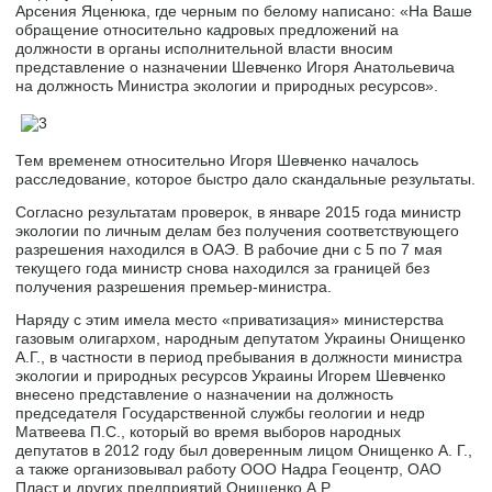
Арсения Яценюка, где черным по белому написано: «На Ваше
обращение относительно кадровых предложений на
должности в органы исполнительной власти вносим
представление о назначении Шевченко Игоря Анатольевича
на должность Министра экологии и природных ресурсов».
Тем временем относительно Игоря Шевченко началось
расследование, которое быстро дало скандальные результаты.
Согласно результатам проверок, в январе 2015 года министр
экологии по личным делам без получения соответствующего
разрешения находился в ОАЭ. В рабочие дни с 5 по 7 мая
текущего года министр снова находился за границей без
получения разрешения премьер-министра.
Наряду с этим имела место «приватизация» министерства
газовым олигархом, народным депутатом Украины Онищенко
А.Г., в частности в период пребывания в должности министра
экологии и природных ресурсов Украины Игорем Шевченко
внесено представление о назначении на должность
председателя Государственной службы геологии и недр
Матвеева П.С., который во время выборов народных
депутатов в 2012 году был доверенным лицом Онищенко А. Г.,
а также организовывал работу ООО Надра Геоцентр, ОАО
Пласт и других предприятий Онищенко А.Р.