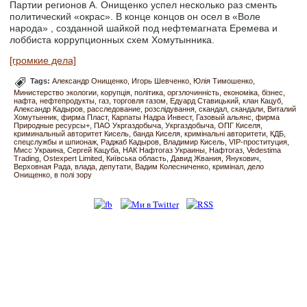
Партии регионов А. Онищенко успел несколько раз сменть
политический «окрас». В конце концов он осел в «Воле
народа» , созданной шайкой под нефтемагната Еремева и
лоббиста коррупционных схем Хомутынника.
[громкие дела]
Tags:
Александр Онищенко
Игорь Шевченко
Юлія Тимошенко
Министерство экологии
корупція
політика
оргзлочинність
економіка
бізнес
нафта
нефтепродукты
газ
торговля газом
Едуард Ставицький
клан Кацуб
Александр Кадыров
расследование
розслідування
скандал
скандали
Виталий
Хомутынник
фирма Пласт
Карпаты Надра Инвест
Газовый альянс
фирма
Природные ресурсы+
ПАО Укргаздобыча
Укргаздобыча
ОПГ Киселя
криминальный авторитет Кисель
банда Киселя
кримінальні авторитети
КДБ
спецслужбы и шпионаж
Раджаб Кадыров
Владимир Кисель
VIP-проституция
Мисс Украина
Сергей Кацуба
НАК Нафтогаз Украины
Нафтогаз
Vedestima
Trading
Ostexpert Limited
Київська область
Давид Жвания
Янукович
Верховная Рада
влада
депутати
Вадим Колесниченко
кримінал
дело
Онищенко
в полі зору