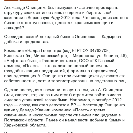
Александр Онищенко был вынужден частично приоткрыть
структуру своих активов лишь во время избирательной
кампании в Верховную Раду 2012 года. Что сегодня известно о
бизнесе этого тусовщика, ценителя красивых женщин и
лошадей?
Очевидно: самый доходный бизнес Онищенко — Кадырова —
добыча и продажа газа.
Компании «Надра Геоцентр» (код ЕГРПОУ 34763705;
Киевская обл., Мироновский р-н, г. Мироновка, ул. Ленина, 48),
«Нефтегазсбыт», «Газконтиненталь», ООО «ГК Газовый
альянс», «Пласт» — это далеко не полный перечень
газодобывающих предприятий, формально (юридически)
принадлежащих А. Онищенко или считающихся де-факто его
собственностью, хотя и зарегистрированы на подставных лиц.
Сделки последнего времени говорят о том, что А. Онищенко
(или, скорее, тот, кто за ним стоит) стремится войти в число
лидеров украинской газодобычи. Например, в октябре 2012
года — сразу, как стал депутатом ВР — Александр Онищенко
купил у Давида Жвании компанию «Пласт» с тремя
скважинами и несколькими перспективными площадками в
Полтавской области. Ранее он начал вести добычу в Крыму и
Харьковской области...