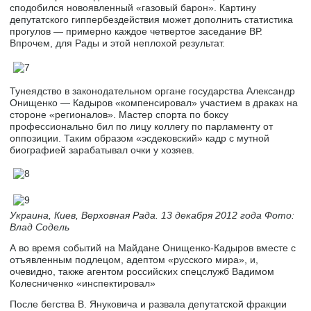
сподобился новоявленный «газовый барон». Картину
депутатского гиппербездействия может дополнить статистика
прогулов — примерно каждое четвертое заседание ВР.
Впрочем, для Рады и этой неплохой результат.
Тунеядство в законодательном органе государства Александр
Онищенко — Кадыров «компенсировал» участием в драках на
стороне «регионалов». Мастер спорта по боксу
профессионально бил по лицу коллегу по парламенту от
оппозиции. Таким образом «эсдековский» кадр с мутной
биографией зарабатывал очки у хозяев.
Украина, Киев, Верховная Рада. 13 декабря 2012 года Фото:
Влад Содель
А во время событий на Майдане Онищенко-Кадыров вместе с
отъявленным подлецом, адептом «русского мира», и,
очевидно, также агентом российских спецслужб Вадимом
Колесниченко «инспектировал»
После бегства В. Януковича и развала депутатской фракции