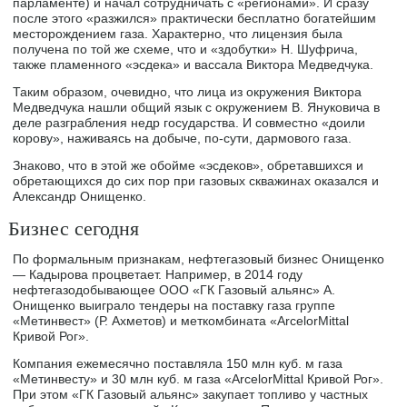
парламенте) и начал сотрудничать с «регионами». И сразу
после этого «разжился» практически бесплатно богатейшим
месторождением газа. Характерно, что лицензия была
получена по той же схеме, что и «здобутки» Н. Шуфрича,
также пламенного «эсдека» и вассала Виктора Медведчука.
Таким образом, очевидно, что лица из окружения Виктора
Медведчука нашли общий язык с окружением В. Януковича в
деле разграбления недр государства. И совместно «доили
корову», наживаясь на добыче, по-сути, дармового газа.
Знаково, что в этой же обойме «эсдеков», обретавшихся и
обретающихся до сих пор при газовых скважинах оказался и
Александр Онищенко.
Бизнес сегодня
По формальным признакам, нефтегазовый бизнес Онищенко
— Кадырова процветает. Например, в 2014 году
нефтегазодобывающее ООО «ГК Газовый альянс» А.
Онищенко выиграло тендеры на поставку газа группе
«Метинвест» (Р. Ахметов) и меткомбината «ArcelorMittal
Кривой Рог».
Компания ежемесячно поставляла 150 млн куб. м газа
«Метинвесту» и 30 млн куб. м газа «ArcelorMittal Кривой Рог».
При этом «ГК Газовый альянс» закупает топливо у частных