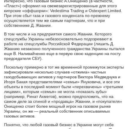
Интересно, что газовый бизнес А.Онищенко (в частности,
«Пласт») оформил на свежезарегистрированные для этого
кипрские «оффшорки»: Vedestima Trading и Ostexpert Limited.
При этом сбыт газа и газового конденсата по-прежнему
осуществляется тем же самым партнерам, что и при
собственнике Д. Жвании.
В том числе и на предприятия самого Жвании. Которого
спецслужбы Украины небезосновательно подозревают в
работе на спецслужбы Российской Федерации (лишить Д.
Жванию незаконно полученного гражданства Украины пытался
еще В. Наливайченко еще в первую свою каденцию на посту
председателя СБУ).
Поскольку примерно в тот же временной промежуток эксперты
зафиксировали несколько случаев «отжима» частных
газодобывающих активов у партнеров Виктора Медведчука и
Игоря Бакая представителями «семьи» Януковича, и все эти
объекты в последний момент были «перехвачены» «третьими
лицами», которым «семья» не могла «показать зубы»
(например, Ринат Ахметов), можно предположить, что на
самом деле за спиной и «продавца» Жвании, и «покупателя»
Онищенко стоит более мощный игрок на газовом рынке
Украины, он же — реальный собственник описываемых
газовых активов.
Понятно, что любой газовый бизнес в Украине могут себе