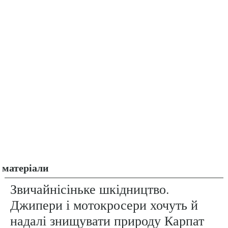
матеріали
Звичайнісіньке шкідництво.
Джипери і мотокросери хочуть й
надалі знищувати природу Карпат