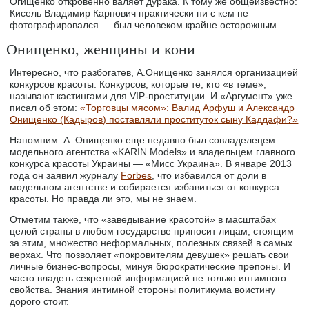
Огищенко откровенно валяет дурака. К тому же общеизвестно:
Кисель Владимир Карпович практически ни с кем не
фотографировался — был человеком крайне осторожным.
Онищенко, женщины и кони
Интересно, что разбогатев, А.Онищенко занялся организацией
конкурсов красоты. Конкурсов, которые те, кто «в теме»,
называют кастингами для VIP-проституции. И «Аргумент» уже
писал об этом:
«Торговцы мясом»: Валид Арфуш и Александр
Онищенко (Кадыров) поставляли проституток сыну Каддафи?»
Напомним: А. Онищенко еще недавно был совладелецем
модельного агентства «KARIN Models» и владельцем главного
конкурса красоты Украины — «Мисс Украина». В январе 2013
года он заявил журналу
Forbes
, что избавился от доли в
модельном агентстве и собирается избавиться от конкурса
красоты. Но правда ли это, мы не знаем.
Отметим также, что «заведывание красотой» в масштабах
целой страны в любом государстве приносит лицам, стоящим
за этим, множество неформальных, полезных связей в самых
верхах. Что позволяет «покровителям девушек» решать свои
личные бизнес-вопросы, минуя бюрократические препоны. И
часто владеть секретной информацией не только интимного
свойства. Знания интимной стороны политикума воистину
дорого стоит.