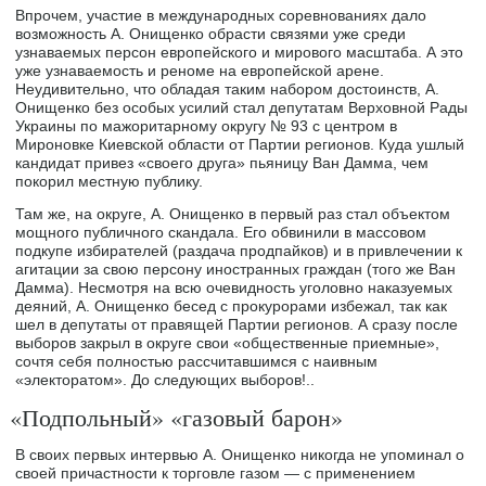
Впрочем, участие в международных соревнованиях дало
возможность А. Онищенко обрасти связями уже среди
узнаваемых персон европейского и мирового масштаба. А это
уже узнаваемость и реноме на европейской арене.
Неудивительно, что обладая таким набором достоинств, А.
Онищенко без особых усилий стал депутатам Верховной Рады
Украины по мажоритарному округу № 93 с центром в
Мироновке Киевской области от Партии регионов. Куда ушлый
кандидат привез «своего друга» пьяницу Ван Дамма, чем
покорил местную публику.
Там же, на округе, А. Онищенко в первый раз стал объектом
мощного публичного скандала. Его обвинили в массовом
подкупе избирателей (раздача продпайков) и в привлечении к
агитации за свою персону иностранных граждан (того же Ван
Дамма). Несмотря на всю очевидность уголовно наказуемых
деяний, А. Онищенко бесед с прокурорами избежал, так как
шел в депутаты от правящей Партии регионов. А сразу после
выборов закрыл в округе свои «общественные приемные»,
сочтя себя полностью рассчитавшимся с наивным
«электоратом». До следующих выборов!..
«Подпольный» «газовый барон»
В своих первых интервью А. Онищенко никогда не упоминал о
своей причастности к торговле газом — с применением