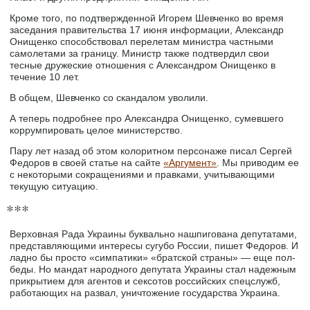
Кроме того, по подтвержденной Игорем Шевченко во время
заседания правительства 17 июня информации, Александр
Онищенко способствовал перелетам министра частными
самолетами за границу. Министр также подтвердил свои
тесные дружеские отношения с Александром Онищенко в
течение 10 лет.
В общем, Шевченко со скандалом уволили.
А теперь подробнее про Александра Онищенко, сумевшего
коррумпировать целое министерство.
Пару лет назад об этом колоритном персонаже писал Сергей
Федоров в своей статье на сайте
«Аргумент»
. Мы приводим ее
с некоторыми сокращениями и правками, учитывающими
текущую ситуацию.
***
Верховная Рада Украины буквально нашпигована депутатами,
представляющими интересы сугубо России, пишет Федоров. И
ладно бы просто «симпатики» «братской страны» — еще пол-
беды. Но мандат народного депутата Украины стал надежным
прикрытием для агентов и сексотов российских спецслужб,
работающих на развал, уничтожение государства Украина.