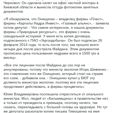
Черновол. Он сделала налет на офис частной конторы в
Киевской области и вынесла оттуда фотокопии занятных
документов.
«Я обнаружила, что Онищенко – владелец фирмы «Пласт»,
фирмы «Карпаты Надра Инвест», «Газовый альянс», - заявила
потом депутат. - Что самое интересное, я нашла документы
фирмы «Природные ресурсы+», это фирма с очень
скандальной историей. У меня есть копия договора,
подписанного с ПАО «Укргаздобыча». Он был подписан 26
февраля 2014 года, то есть после того, как прошло всего
четыре дня после расстрела Майдана. Этим документом
прописана цена пользования недрами всего в 1500 грн в
месяц».
«Все эти лицензии после Майдана до сих пор не
аннулированы, потому что министр экологии Игорь Шевченко -
это ставленник того же Онищенко, который стоит на страже
его схем, - добавила она. - Онищенко купил у БЮТ эту
должность министра экологии, поэтому все эти лицензии
продолжают действовать, а фирмы процветать».
Юлия Владимировна поспешила откреститься от опального
министра. Мол, людей от «Батькивщины» в правительстве нет,
а только от президента и премьера, поэтому нечего, так
сказать, перекладывать с больной головы на здоровую. Но тут
же депутаты раскопали копию письма Тимошенко на имя