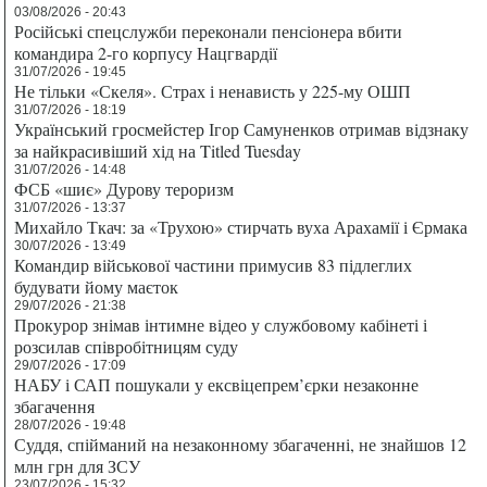
03/08/2026 - 20:43
Російські спецслужби переконали пенсіонера вбити
командира 2-го корпусу Нацгвардії
31/07/2026 - 19:45
Не тільки «Скеля». Страх і ненависть у 225-му ОШП
31/07/2026 - 18:19
Український гросмейстер Ігор Самуненков отримав відзнаку
за найкрасивіший хід на Titled Tuesday
31/07/2026 - 14:48
ФСБ «шиє» Дурову тероризм
31/07/2026 - 13:37
Михайло Ткач: за «Трухою» стирчать вуха Арахамії і Єрмака
30/07/2026 - 13:49
Командир військової частини примусив 83 підлеглих
будувати йому маєток
29/07/2026 - 21:38
Прокурор знімав інтимне відео у службовому кабінеті і
розсилав співробітницям суду
29/07/2026 - 17:09
НАБУ і САП пошукали у ексвіцепрем’єрки незаконне
збагачення
28/07/2026 - 19:48
Суддя, спійманий на незаконному збагаченні, не знайшов 12
млн грн для ЗСУ
23/07/2026 - 15:32