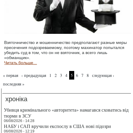
Взяточничество и мошенничество предполагают разные меры
пресечения подозреваемому, поэтому махинатор попытался
убедить суд в том, что он не взяточник, а всего лишь
«обманщик».
Читать больше...
Страницы
« первая
‹ предыдущая
1
2
3
4
5
6
7
8
следующая ›
последняя »
хроніка
Убивця кримінального «авторитета» намагався сховатись від
тюрми в ЗСУ
06/08/2026 - 14:28
НАБУ і САП вручили експослу в США нові підозри
06/08/2026 - 12:19