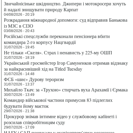
Звичайнісіньке шкідництво. Джипери і мотокросери хочуть
й надалі знищувати природу Карпат
04/08/2026 - 20:19
Розкрадання міжнародної допомоги: суд відправив Банькова
із МЗС в СІЗО
03/08/2026 - 20:43
Російські спецслужби переконали пенсіонера вбити
командира 2-го корпусу Нацгвардії
31/07/2026 - 19:45
Не тільки «Скеля». Страх і ненависть у 225-му ОШП
31/07/2026 - 18:19
Український гросмейстер Ігор Самуненков отримав відзнаку
за найкрасивіший хід на Titled Tuesday
31/07/2026 - 14:48
ФСБ «шиє» Дурову тероризм
31/07/2026 - 13:37
Михайло Ткач: за «Трухою» стирчать вуха Арахамії і Єрмака
30/07/2026 - 13:49
Командир військової частини примусив 83 підлеглих
будувати йому маєток
29/07/2026 - 21:38
Прокурор знімав інтимне відео у службовому кабінеті і
розсилав співробітницям суду
29/07/2026 - 17:09
НАБУ і САП пошукали у ексвіцепрем’єрки незаконне