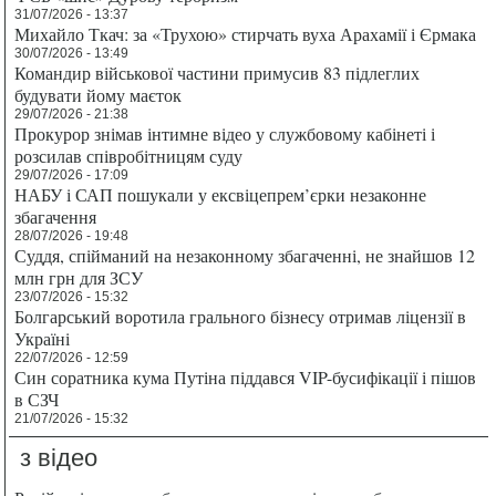
31/07/2026 - 13:37
Михайло Ткач: за «Трухою» стирчать вуха Арахамії і Єрмака
30/07/2026 - 13:49
Командир військової частини примусив 83 підлеглих
будувати йому маєток
29/07/2026 - 21:38
Прокурор знімав інтимне відео у службовому кабінеті і
розсилав співробітницям суду
29/07/2026 - 17:09
НАБУ і САП пошукали у ексвіцепрем’єрки незаконне
збагачення
28/07/2026 - 19:48
Суддя, спійманий на незаконному збагаченні, не знайшов 12
млн грн для ЗСУ
23/07/2026 - 15:32
Болгарський воротила грального бізнесу отримав ліцензії в
Україні
22/07/2026 - 12:59
Син соратника кума Путіна піддався VIP-бусифікації і пішов
в СЗЧ
21/07/2026 - 15:32
з відео