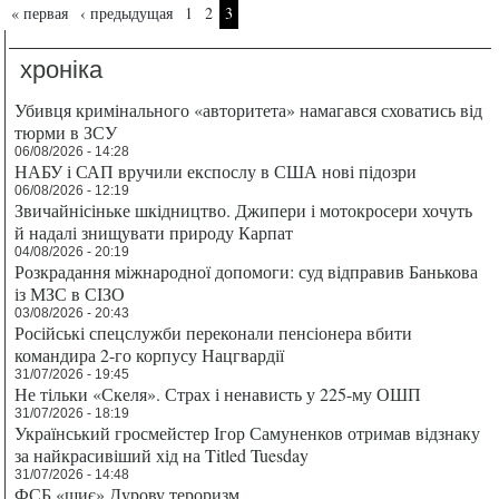
Страницы
« первая
‹ предыдущая
1
2
3
хроніка
Убивця кримінального «авторитета» намагався сховатись від
тюрми в ЗСУ
06/08/2026 - 14:28
НАБУ і САП вручили експослу в США нові підозри
06/08/2026 - 12:19
Звичайнісіньке шкідництво. Джипери і мотокросери хочуть
й надалі знищувати природу Карпат
04/08/2026 - 20:19
Розкрадання міжнародної допомоги: суд відправив Банькова
із МЗС в СІЗО
03/08/2026 - 20:43
Російські спецслужби переконали пенсіонера вбити
командира 2-го корпусу Нацгвардії
31/07/2026 - 19:45
Не тільки «Скеля». Страх і ненависть у 225-му ОШП
31/07/2026 - 18:19
Український гросмейстер Ігор Самуненков отримав відзнаку
за найкрасивіший хід на Titled Tuesday
31/07/2026 - 14:48
ФСБ «шиє» Дурову тероризм