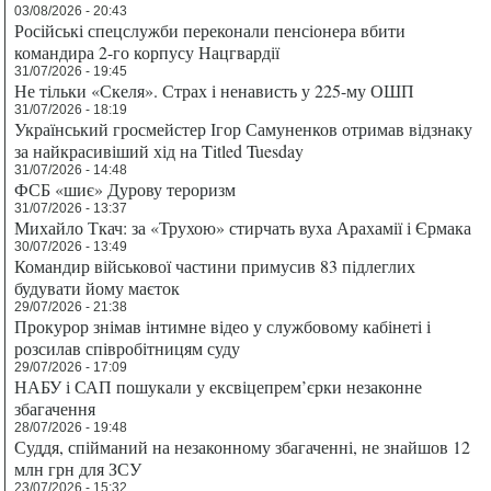
03/08/2026 - 20:43
Російські спецслужби переконали пенсіонера вбити
командира 2-го корпусу Нацгвардії
31/07/2026 - 19:45
Не тільки «Скеля». Страх і ненависть у 225-му ОШП
31/07/2026 - 18:19
Український гросмейстер Ігор Самуненков отримав відзнаку
за найкрасивіший хід на Titled Tuesday
31/07/2026 - 14:48
ФСБ «шиє» Дурову тероризм
31/07/2026 - 13:37
Михайло Ткач: за «Трухою» стирчать вуха Арахамії і Єрмака
30/07/2026 - 13:49
Командир військової частини примусив 83 підлеглих
будувати йому маєток
29/07/2026 - 21:38
Прокурор знімав інтимне відео у службовому кабінеті і
розсилав співробітницям суду
29/07/2026 - 17:09
НАБУ і САП пошукали у ексвіцепрем’єрки незаконне
збагачення
28/07/2026 - 19:48
Суддя, спійманий на незаконному збагаченні, не знайшов 12
млн грн для ЗСУ
23/07/2026 - 15:32