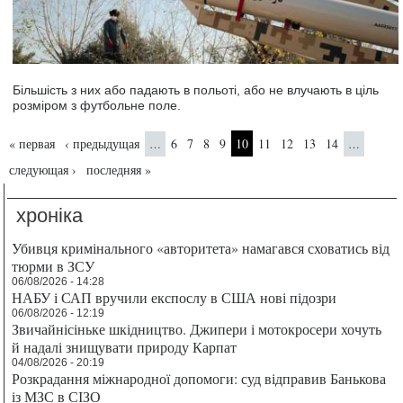
Більшість з них або падають в польоті, або не влучають в ціль
розміром з футбольне поле.
Страницы
« первая
‹ предыдущая
6
7
8
9
10
11
12
13
14
…
…
следующая ›
последняя »
хроніка
Убивця кримінального «авторитета» намагався сховатись від
тюрми в ЗСУ
06/08/2026 - 14:28
НАБУ і САП вручили експослу в США нові підозри
06/08/2026 - 12:19
Звичайнісіньке шкідництво. Джипери і мотокросери хочуть
й надалі знищувати природу Карпат
04/08/2026 - 20:19
Розкрадання міжнародної допомоги: суд відправив Банькова
із МЗС в СІЗО