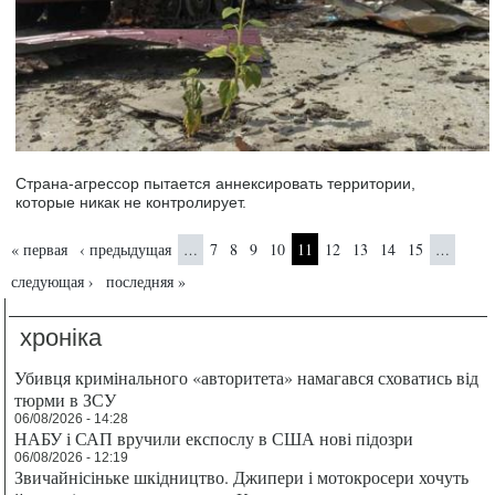
Страна-агрессор пытается аннексировать территории,
которые никак не контролирует.
Страницы
« первая
‹ предыдущая
7
8
9
10
11
12
13
14
15
…
…
следующая ›
последняя »
хроніка
Убивця кримінального «авторитета» намагався сховатись від
тюрми в ЗСУ
06/08/2026 - 14:28
НАБУ і САП вручили експослу в США нові підозри
06/08/2026 - 12:19
Звичайнісіньке шкідництво. Джипери і мотокросери хочуть