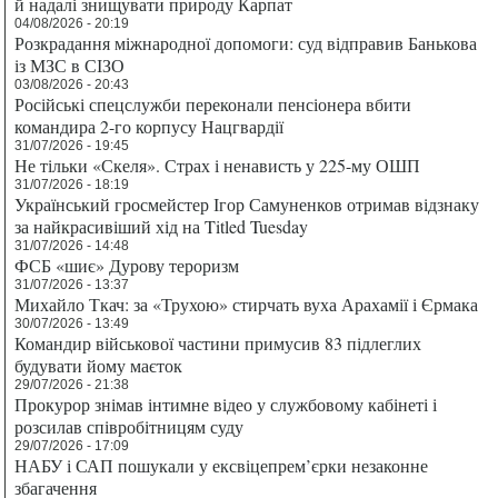
й надалі знищувати природу Карпат
04/08/2026 - 20:19
Розкрадання міжнародної допомоги: суд відправив Банькова
із МЗС в СІЗО
03/08/2026 - 20:43
Російські спецслужби переконали пенсіонера вбити
командира 2-го корпусу Нацгвардії
31/07/2026 - 19:45
Не тільки «Скеля». Страх і ненависть у 225-му ОШП
31/07/2026 - 18:19
Український гросмейстер Ігор Самуненков отримав відзнаку
за найкрасивіший хід на Titled Tuesday
31/07/2026 - 14:48
ФСБ «шиє» Дурову тероризм
31/07/2026 - 13:37
Михайло Ткач: за «Трухою» стирчать вуха Арахамії і Єрмака
30/07/2026 - 13:49
Командир військової частини примусив 83 підлеглих
будувати йому маєток
29/07/2026 - 21:38
Прокурор знімав інтимне відео у службовому кабінеті і
розсилав співробітницям суду
29/07/2026 - 17:09
НАБУ і САП пошукали у ексвіцепрем’єрки незаконне
збагачення