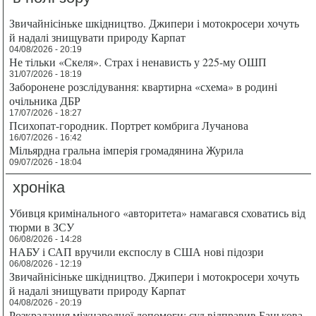
Звичайнісіньке шкідництво. Джипери і мотокросери хочуть
й надалі знищувати природу Карпат
04/08/2026 - 20:19
Не тільки «Скеля». Страх і ненависть у 225-му ОШП
31/07/2026 - 18:19
Заборонене розслідування: квартирна «схема» в родині
очільника ДБР
17/07/2026 - 18:27
Психопат-городник. Портрет комбрига Лучанова
16/07/2026 - 16:42
Мільярдна гральна імперія громадянина Журила
09/07/2026 - 18:04
хроніка
Убивця кримінального «авторитета» намагався сховатись від
тюрми в ЗСУ
06/08/2026 - 14:28
НАБУ і САП вручили експослу в США нові підозри
06/08/2026 - 12:19
Звичайнісіньке шкідництво. Джипери і мотокросери хочуть
й надалі знищувати природу Карпат
04/08/2026 - 20:19
Розкрадання міжнародної допомоги: суд відправив Банькова