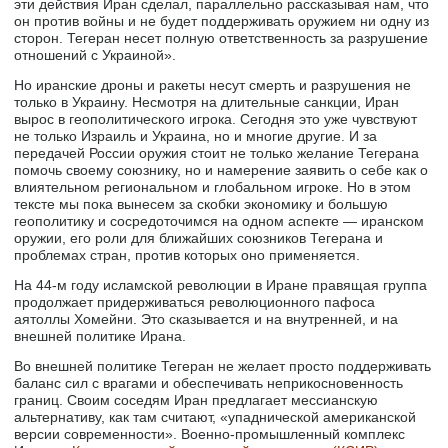
эти действия Иран сделал, параллельно рассказывая нам, что
он против войны и не будет поддерживать оружием ни одну из
сторон. Тегеран несет полную ответственность за разрушение
отношений с Украиной».
Но иранские дроны и ракеты несут смерть и разрушения не
только в Украину. Несмотря на длительные санкции, Иран
вырос в геополитического игрока. Сегодня это уже чувствуют
не только Израиль и Украина, но и многие другие. И за
передачей России оружия стоит не только желание Тегерана
помочь своему союзнику, но и намерение заявить о себе как о
влиятельном региональном и глобальном игроке. Но в этом
тексте мы пока вынесем за скобки экономику и большую
геополитику и сосредоточимся на одном аспекте — иранском
оружии, его роли для ближайших союзников Тегерана и
проблемах стран, против которых оно применяется.
На 44-м году исламской революции в Иране правящая группа
продолжает придерживаться революционного пафоса
аятоллы Хомейни. Это сказывается и на внутренней, и на
внешней политике Ирана.
Во внешней политике Тегеран не желает просто поддерживать
баланс сил с врагами и обеспечивать неприкосновенность
границ. Своим соседям Иран предлагает мессианскую
альтернативу, как там считают, «упаднической американской
версии современности». Военно-промышленный комплекс