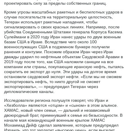
проектировать силу за пределы собственных границ.
Кроме угрозы масштабных ракетных и беспилотных ударов в
случае посягательств на территориальную целостность,
Тегеран использует ракетные нападения, чтобы
сигнализировать о своих красных линиях. Например, после
убийства Соединенными Штатами генерала Корпуса Касема
Сулеймани в 2020 году Иран нанес удары по двум военным
базам США в Ираке. Вследствие чего около 100
военнослужащих США в подземном бункере получили
ранения и контузии. Похожим образом Иран через Ирак
дважды ударил по нефтяным объектам Саудовской Аравии в
2019 году после того, как США наложили санкции на все
компании или страны, покупающие иранскую нефть, пытаясь
сократить ее экспорт до нуля. Эти удары на долгое время
остановили саудовский экспорт нефти. «Если мы не сможем
экспортировать нефть, то никто другой не сможет
экспортировать», — предупредил Тегеран через
дипломатические каналы.
Исследователи региона полушутя говорят, что Иран и
«Хезболла» являются «отцом» и «сыном» в этом альянсе.
ХАМАС, новый член семьи, — дальний и независимый
двоюродный брат, примкнувший к семье из безысходности. В
начале мая командующий военным крылом ХАМАС
Мохаммад Дейф сделал заявление, которым предупредил
Израиль, что тот заплатит «высокую цену», если выселит