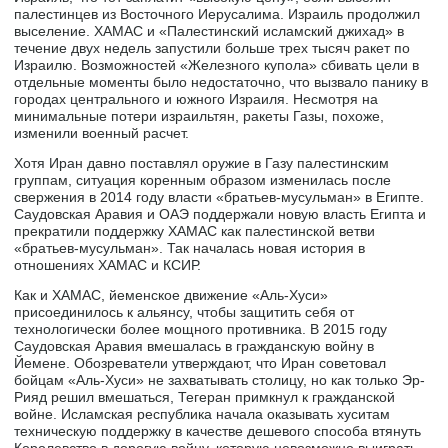
палестинцев из Восточного Иерусалима. Израиль продолжил
выселение. ХАМАС и «Палестинский исламский джихад» в
течение двух недель запустили больше трех тысяч ракет по
Израилю. Возможностей «Железного купола» сбивать цели в
отдельные моменты было недостаточно, что вызвало панику в
городах центрального и южного Израиля. Несмотря на
минимальные потери израильтян, ракеты Газы, похоже,
изменили военный расчет.
Хотя Иран давно поставлял оружие в Газу палестинским
группам, ситуация коренным образом изменилась после
свержения в 2014 году власти «братьев-мусульман» в Египте.
Саудовская Аравия и ОАЭ поддержали новую власть Египта и
прекратили поддержку ХАМАС как палестинской ветви
«братьев-мусульман». Так началась новая история в
отношениях ХАМАС и КСИР.
Как и ХАМАС, йеменское движение «Аль-Хуси»
присоединилось к альянсу, чтобы защитить себя от
технологически более мощного противника. В 2015 году
Саудовская Аравия вмешалась в гражданскую войну в
Йемене. Обозреватели утверждают, что Иран советовал
бойцам «Аль-Хуси» не захватывать столицу, но как только Эр-
Рияд решил вмешаться, Тегеран примкнул к гражданской
войне. Исламская республика начала оказывать хуситам
техническую поддержку в качестве дешевого способа втянуть
Королевство в дорогую войну, которую невозможно выиграть.