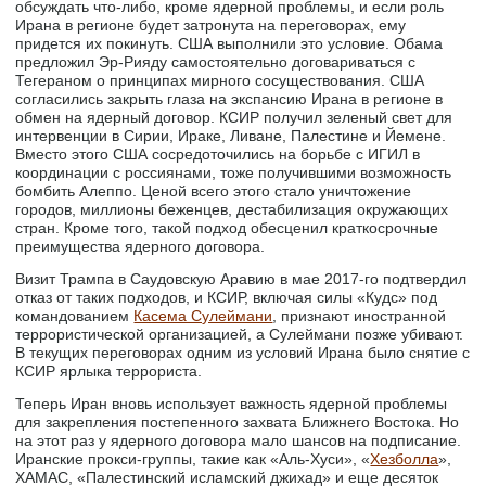
обсуждать что-либо, кроме ядерной проблемы, и если роль
Ирана в регионе будет затронута на переговорах, ему
придется их покинуть. США выполнили это условие. Обама
предложил Эр-Рияду самостоятельно договариваться c
Тегераном о принципах мирного сосуществования. США
согласились закрыть глаза на экспансию Ирана в регионе в
обмен на ядерный договор. КСИР получил зеленый свет для
интервенции в Сирии, Ираке, Ливане, Палестине и Йемене.
Вместо этого США сосредоточились на борьбе с ИГИЛ в
координации с россиянами, тоже получившими возможность
бомбить Алеппо. Ценой всего этого стало уничтожение
городов, миллионы беженцев, дестабилизация окружающих
стран. Кроме того, такой подход обесценил краткосрочные
преимущества ядерного договора.
Визит Трампа в Саудовскую Аравию в мае 2017-го подтвердил
отказ от таких подходов, и КСИР, включая силы «Кудс» под
командованием
Касема Сулеймани
, признают иностранной
террористической организацией, а Сулеймани позже убивают.
В текущих переговорах одним из условий Ирана было снятие с
КСИР ярлыка террориста.
Теперь Иран вновь использует важность ядерной проблемы
для закрепления постепенного захвата Ближнего Востока. Но
на этот раз у ядерного договора мало шансов на подписание.
Иранские прокси-группы, такие как «Аль-Хуси», «
Хезболла
»,
ХАМАС, «Палестинский исламский джихад» и еще десяток