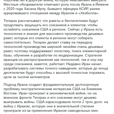
Местные обозреватели отмечают роль посла Ирана в Йемене
с 2020 года Хасана Ирлу, бывшего офицера КСИР, ранее
курировавшего отношения между Ираном и «Хезболла».
Тегеран рассчитывает, что ракеты и беспилотники будут
продолжать защищать его союзников и клиентов, чтобы
ослаблять союзников США в регионе. Сейчас у Ирана есть
технологии и знания для массового производства дешевых
ракет, которые его клиенты в регионе могут собирать
самостоятельно. Тегеран делает ставку на передачу
технологий производства широкой линейки очень дешевых
ракет, поэтому поддерживает логистику, поиск элементарной
базы, обучение и разработки по модернизации. Стратегия
иранцев на распространение как технологий, так и ноу-хау
среди союзников, кажется, работает. Недавно Иран начал
разрабатывать системы точного наведения, которые до конца
десятилетия будут способны с высокой точностью поражать
цели за тысячи километров.
Подход Ирана создает фундаментальную долгосрочную
проблему геостратегическим интересам США на Ближнем
Востоке. Иран проиграет в экономической войне, но на
военном фронте Тегеран и его союзники могут дешево
выигрывать войны. США израсходовали почти 2 трлн долл. на
войну с Ираком, которую они в значительной степени
проиграли из-за применения Ираном самодельных мин.