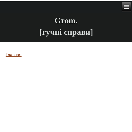
Grom.
[гучні справи]
Главная
Вы здесь