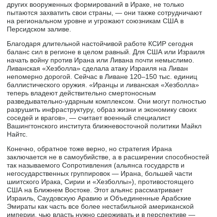
других вооруженных формирований в Ираке, не только
пытаются захватить свои страны, — они также сотрудничают
на региональном уровне и угрожают союзникам США в
Персидском заливе.
Благодаря длительной настойчивой работе КСИР сегодня
баланс сил в регионе в целом равный. Для США или Израиля
начать войну против Ирана или Ливана почти немыслимо.
Ливанская «Хезболла» сделала атаку Израиля на Ливан
непомерно дорогой. Сейчас в Ливане 120–150 тыс. единиц
баллистического оружия. «Иранцы и ливанская «Хезболла»
теперь владеют действительно смертоносным
разведывательно-ударным комплексом. Они могут полностью
разрушить инфраструктуру, образ жизни и экономику своих
соседей и врагов», — считает военный специалист
Вашингтонского института ближневосточной политики Майкл
Найтс.
Конечно, обратное тоже верно, но стратегия Ирана
заключается не в самоубийстве, а в расширении способностей
так называемого Сопротивления (альянса государств и
негосударственных группировок — Ирана, большей части
шиитского Ирака, Сирии и «Хезболлы»), противостоящего
США на Ближнем Востоке. Этот альянс рассматривает
Израиль, Саудовскую Аравию и Объединенные Арабские
Эмираты как часть все более нестабильной американской
империи, чью власть нужно сдерживать и в перспективе —