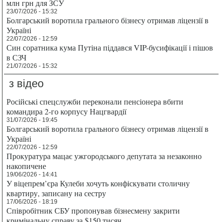
млн грн для ЗСУ
23/07/2026 - 15:32
Болгарський воротила грального бізнесу отримав ліцензії в
Україні
22/07/2026 - 12:59
Син соратника кума Путіна піддався VIP-бусифікації і пішов
в СЗЧ
21/07/2026 - 15:32
з відео
Російські спецслужби переконали пенсіонера вбити
командира 2-го корпусу Нацгвардії
31/07/2026 - 19:45
Болгарський воротила грального бізнесу отримав ліцензії в
Україні
22/07/2026 - 12:59
Прокуратура мацає ужгородського депутата за незаконно
накопичене
19/06/2026 - 14:41
У віцепрем’єра Кулеби хочуть конфіскувати столичну
квартиру, записану на сестру
17/06/2026 - 18:19
Співробітник СБУ пропонував бізнесмену закрити
кримінальну справу за $150 тисяч