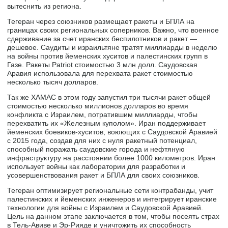
вытеснить из региона.
Тегеран через союзников размещает ракеты и БПЛА на
границах своих региональных соперников. Важно, что военное
сдерживание за счет иранских беспилотников и ракет —
дешевое. Саудиты и израильтяне тратят миллиарды в неделю
на войны против йеменских хуситов и палестинских групп в
Газе. Ракеты Patriot стоимостью 3 млн долл. Саудовская
Аравия использовала для перехвата ракет стоимостью
несколько тысяч долларов.
Так же ХАМАС в этом году запустил три тысячи ракет общей
стоимостью несколько миллионов долларов во время
конфликта с Израилем, потратившим миллиарды, чтобы
перехватить их «Железным куполом». Иран поддерживает
йеменских боевиков-хуситов, воюющих с Саудовской Аравией
с 2015 года, создав для них с нуля ракетный потенциал,
способный поражать саудовские города и нефтяную
инфраструктуру на расстоянии более 1000 километров. Иран
использует войны как лаборатории для разработки и
усовершенствования ракет и БПЛА для своих союзников.
Тегеран оптимизирует региональные сети контрабанды, учит
палестинских и йеменских инженеров и интегрирует иранские
технологии для войны с Израилем и Саудовской Аравией.
Цель на данном этапе заключается в том, чтобы посеять страх
в Тель-Авиве и Эр-Рияде и уничтожить их способность