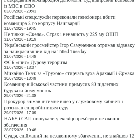
із МЗС в СІЗО
03/08/2026 - 20:43
Російські спецслужби переконали пенсіонера вбити
командира 2-го корпусу Нацгвардії
31/07/2026 - 19:45
Не тільки «Скеля». Страх і ненависть у 225-му ОШП
31/07/2026 - 18:19
Український гросмейстер Ігор Самуненков отримав відзнаку
за найкрасивіший хід на Titled Tuesday
31/07/2026 - 14:48
ФСБ «шиє» Дурову тероризм
31/07/2026 - 13:37
Михайло Ткач: за «Трухою» стирчать вуха Арахамії і Єрмака
30/07/2026 - 13:49
Командир військової частини примусив 83 підлеглих
будувати йому маєток
29/07/2026 - 21:38
Прокурор знімав інтимне відео у службовому кабінеті і
розсилав співробітницям суду
29/07/2026 - 17:09
НАБУ і САП пошукали у ексвіцепрем’єрки незаконне
збагачення
28/07/2026 - 19:48
Суддя, спійманий на незаконному збагаченні, не знайшов 12