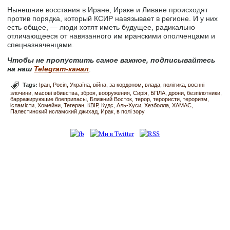
Нынешние восстания в Иране, Ираке и Ливане происходят
против порядка, который КСИР навязывает в регионе. И у них
есть общее, — люди хотят иметь будущее, радикально
отличающееся от навязанного им иранскими ополченцами и
спецназначенцами.
Чтобы не пропустить самое важное, подписывайтесь
на наш
Telegram-канал
.
Tags:
Іран
Росія
Україна
війна
за кордоном
влада
політика
воєнні
злочини
масові вбивства
зброя
вооружения
Сирія
БПЛА
дрони
безпілотники
барражирующие боеприпасы
Ближний Восток
терор
терористи
тероризм
ісламісти
Хомейни
Тегеран
КВІР
Кудс
Аль-Хуси
Хезболла
ХАМАС
Палестинский исламский джихад
Ирак
в полі зору