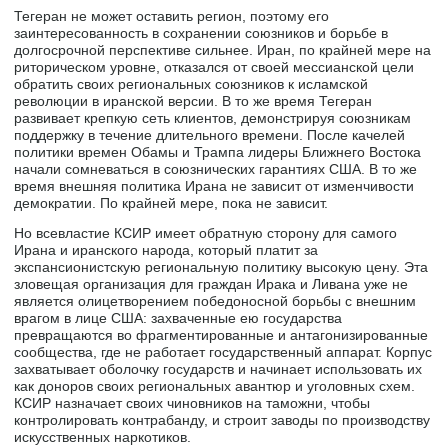
Тегеран не может оставить регион, поэтому его
заинтересованность в сохранении союзников и борьбе в
долгосрочной перспективе сильнее. Иран, по крайней мере на
риторическом уровне, отказался от своей мессианской цели
обратить своих региональных союзников к исламской
революции в иранской версии. В то же время Тегеран
развивает крепкую сеть клиентов, демонстрируя союзникам
поддержку в течение длительного времени. После качелей
политики времен Обамы и Трампа лидеры Ближнего Востока
начали сомневаться в союзнических гарантиях США. В то же
время внешняя политика Ирана не зависит от изменчивости
демократии. По крайней мере, пока не зависит.
Но всевластие КСИР имеет обратную сторону для самого
Ирана и иранского народа, который платит за
экспансионистскую региональную политику высокую цену. Эта
зловещая организация для граждан Ирака и Ливана уже не
является олицетворением победоносной борьбы с внешним
врагом в лице США: захваченные ею государства
превращаются во фрагментированные и антагонизированные
сообщества, где не работает государственный аппарат. Корпус
захватывает оболочку государств и начинает использовать их
как доноров своих региональных авантюр и уголовных схем.
КСИР назначает своих чиновников на таможни, чтобы
контролировать контрабанду, и строит заводы по производству
искусственных наркотиков.