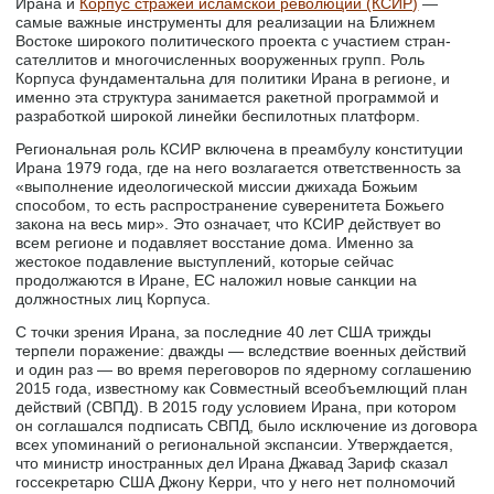
Ирана и
Корпус стражей исламской революции (КСИР)
—
самые важные инструменты для реализации на Ближнем
Востоке широкого политического проекта с участием стран-
сателлитов и многочисленных вооруженных групп. Роль
Корпуса фундаментальна для политики Ирана в регионе, и
именно эта структура занимается ракетной программой и
разработкой широкой линейки беспилотных платформ.
Региональная роль КСИР включена в преамбулу конституции
Ирана 1979 года, где на него возлагается ответственность за
«выполнение идеологической миссии джихада Божьим
способом, то есть распространение суверенитета Божьего
закона на весь мир». Это означает, что КСИР действует во
всем регионе и подавляет восстание дома. Именно за
жестокое подавление выступлений, которые сейчас
продолжаются в Иране, ЕС наложил новые санкции на
должностных лиц Корпуса.
С точки зрения Ирана, за последние 40 лет США трижды
терпели поражение: дважды — вследствие военных действий
и один раз — во время переговоров по ядерному соглашению
2015 года, известному как Совместный всеобъемлющий план
действий (СВПД). В 2015 году условием Ирана, при котором
он соглашался подписать СВПД, было исключение из договора
всех упоминаний о региональной экспансии. Утверждается,
что министр иностранных дел Ирана Джавад Зариф сказал
госсекретарю США Джону Керри, что у него нет полномочий