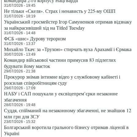
командира 2-го корпусу Нацгвардії
31/07/2026 - 19:45
Не тільки «Скеля». Страх і ненависть у 225-му ОШП
31/07/2026 - 18:19
Український гросмейстер Ігор Самуненков отримав відзнаку
за найкрасивіший хід на Titled Tuesday
31/07/2026 - 14:48
ФСБ «шиє» Дурову тероризм
31/07/2026 - 13:37
Михайло Ткач: за «Трухою» стирчать вуха Арахамії і Єрмака
30/07/2026 - 13:49
Командир військової частини примусив 83 підлеглих
будувати йому маєток
29/07/2026 - 21:38
Прокурор знімав інтимне відео у службовому кабінеті і
розсилав співробітницям суду
29/07/2026 - 17:09
НАБУ і САП пошукали у ексвіцепрем’єрки незаконне
збагачення
28/07/2026 - 19:48
Суддя, спійманий на незаконному збагаченні, не знайшов 12
млн грн для ЗСУ
23/07/2026 - 15:32
Болгарський воротила грального бізнесу отримав ліцензії в
Україні