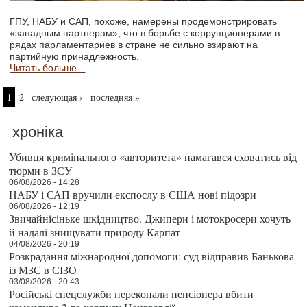
ГПУ, НАБУ и САП, похоже, намерены продемонстрировать
«западным партнерам», что в борьбе с коррупционерами в
рядах парламентариев в стране не сильно взирают на
партийную принадлежность.
Читать больше...
Страницы
1
2
следующая ›
последняя »
хроніка
Убивця кримінального «авторитета» намагався сховатись від
тюрми в ЗСУ
06/08/2026 - 14:28
НАБУ і САП вручили експослу в США нові підозри
06/08/2026 - 12:19
Звичайнісіньке шкідництво. Джипери і мотокросери хочуть
й надалі знищувати природу Карпат
04/08/2026 - 20:19
Розкрадання міжнародної допомоги: суд відправив Банькова
із МЗС в СІЗО
03/08/2026 - 20:43
Російські спецслужби переконали пенсіонера вбити