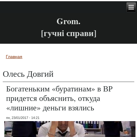
Grom.
[гучні справи]
Главная
Вы здесь
Олесь Довгий
Богатеньким «буратинам» в ВР
придется объяснить, откуда
«лишние» деньги взялись
пн, 23/01/2017 - 14:21