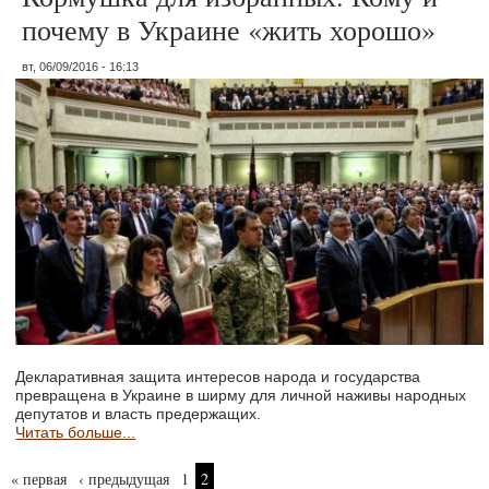
почему в Украине «жить хорошо»
вт, 06/09/2016 - 16:13
Декларативная защита интересов народа и государства
превращена в Украине в ширму для личной наживы народных
депутатов и власть предержащих.
Читать больше...
Страницы
« первая
‹ предыдущая
1
2