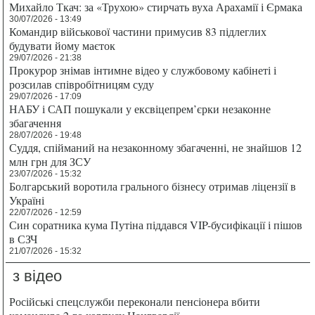
Михайло Ткач: за «Трухою» стирчать вуха Арахамії і Єрмака
30/07/2026 - 13:49
Командир військової частини примусив 83 підлеглих
будувати йому маєток
29/07/2026 - 21:38
Прокурор знімав інтимне відео у службовому кабінеті і
розсилав співробітницям суду
29/07/2026 - 17:09
НАБУ і САП пошукали у ексвіцепрем’єрки незаконне
збагачення
28/07/2026 - 19:48
Суддя, спійманий на незаконному збагаченні, не знайшов 12
млн грн для ЗСУ
23/07/2026 - 15:32
Болгарський воротила грального бізнесу отримав ліцензії в
Україні
22/07/2026 - 12:59
Син соратника кума Путіна піддався VIP-бусифікації і пішов
в СЗЧ
21/07/2026 - 15:32
з відео
Російські спецслужби переконали пенсіонера вбити