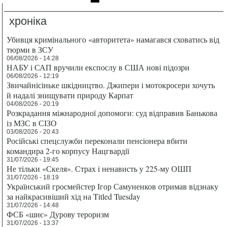
хроніка
Убивця кримінального «авторитета» намагався сховатись від
тюрми в ЗСУ
06/08/2026 - 14:28
НАБУ і САП вручили експослу в США нові підозри
06/08/2026 - 12:19
Звичайнісіньке шкідництво. Джипери і мотокросери хочуть
й надалі знищувати природу Карпат
04/08/2026 - 20:19
Розкрадання міжнародної допомоги: суд відправив Банькова
із МЗС в СІЗО
03/08/2026 - 20:43
Російські спецслужби переконали пенсіонера вбити
командира 2-го корпусу Нацгвардії
31/07/2026 - 19:45
Не тільки «Скеля». Страх і ненависть у 225-му ОШП
31/07/2026 - 18:19
Український гросмейстер Ігор Самуненков отримав відзнаку
за найкрасивіший хід на Titled Tuesday
31/07/2026 - 14:48
ФСБ «шиє» Дурову тероризм
31/07/2026 - 13:37