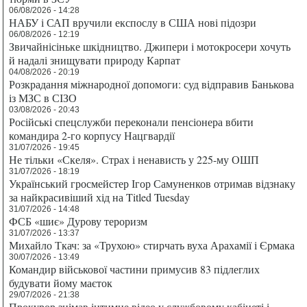
06/08/2026 - 14:28
НАБУ і САП вручили експослу в США нові підозри
06/08/2026 - 12:19
Звичайнісіньке шкідництво. Джипери і мотокросери хочуть
й надалі знищувати природу Карпат
04/08/2026 - 20:19
Розкрадання міжнародної допомоги: суд відправив Банькова
із МЗС в СІЗО
03/08/2026 - 20:43
Російські спецслужби переконали пенсіонера вбити
командира 2-го корпусу Нацгвардії
31/07/2026 - 19:45
Не тільки «Скеля». Страх і ненависть у 225-му ОШП
31/07/2026 - 18:19
Український гросмейстер Ігор Самуненков отримав відзнаку
за найкрасивіший хід на Titled Tuesday
31/07/2026 - 14:48
ФСБ «шиє» Дурову тероризм
31/07/2026 - 13:37
Михайло Ткач: за «Трухою» стирчать вуха Арахамії і Єрмака
30/07/2026 - 13:49
Командир військової частини примусив 83 підлеглих
будувати йому маєток
29/07/2026 - 21:38
Прокурор знімав інтимне відео у службовому кабінеті і