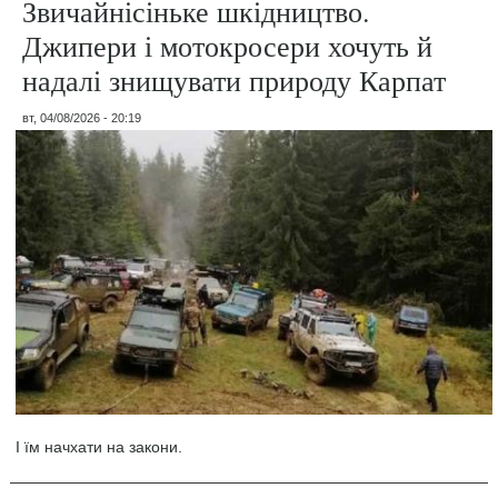
Звичайнісіньке шкідництво.
Джипери і мотокросери хочуть й
надалі знищувати природу Карпат
вт, 04/08/2026 - 20:19
І їм начхати на закони.