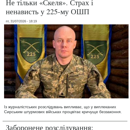
Не тільки «Скеля». Страх і
ненависть у 225-му ОШП
пт, 31/07/2026 - 18:19
Із журналістських розслідувань випливає, що у виплеканих
Сирським штурмових військах процвітає кричуще беззаконня.
Заборонене розслідування: