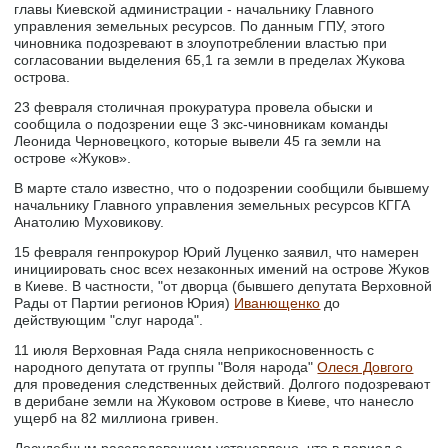
главы Киевской администрации - начальнику Главного
управления земельных ресурсов. По данным ГПУ, этого
чиновника подозревают в злоупотреблении властью при
согласовании выделения 65,1 га земли в пределах Жукова
острова.
23 февраля столичная прокуратура провела обыски и
сообщила о подозрении еще 3 экс-чиновникам команды
Леонида Черновецкого, которые вывели 45 га земли на
острове «Жуков».
В марте стало известно, что о подозрении сообщили бывшему
начальнику Главного управления земельных ресурсов КГГА
Анатолию Муховикову.
15 февраля генпрокурор Юрий Луценко заявил, что намерен
инициировать снос всех незаконных имений на острове Жуков
в Киеве. В частности, "от дворца (бывшего депутата Верховной
Рады от Партии регионов Юрия)
Иванющенко
до
действующим "слуг народа".
11 июля Верховная Рада сняла неприкосновенность с
народного депутата от группы "Воля народа"
Олеся Довгого
для проведения следственных действий. Долгого подозревают
в дерибане земли на Жуковом острове в Киеве, что нанесло
ущерб на 82 миллиона гривен.
Досудебным расследованием установлено, что в период с