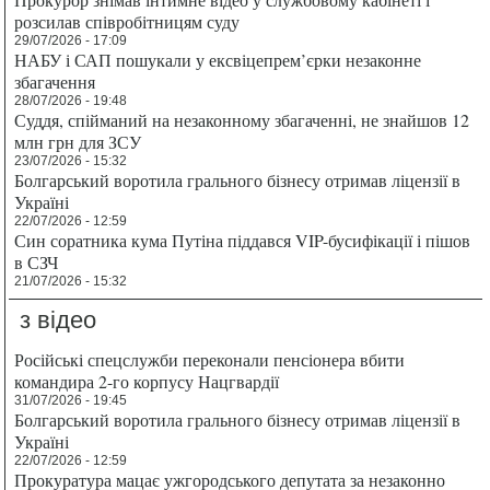
розсилав співробітницям суду
29/07/2026 - 17:09
НАБУ і САП пошукали у ексвіцепрем’єрки незаконне
збагачення
28/07/2026 - 19:48
Суддя, спійманий на незаконному збагаченні, не знайшов 12
млн грн для ЗСУ
23/07/2026 - 15:32
Болгарський воротила грального бізнесу отримав ліцензії в
Україні
22/07/2026 - 12:59
Син соратника кума Путіна піддався VIP-бусифікації і пішов
в СЗЧ
21/07/2026 - 15:32
з відео
Російські спецслужби переконали пенсіонера вбити
командира 2-го корпусу Нацгвардії
31/07/2026 - 19:45
Болгарський воротила грального бізнесу отримав ліцензії в
Україні
22/07/2026 - 12:59
Прокуратура мацає ужгородського депутата за незаконно