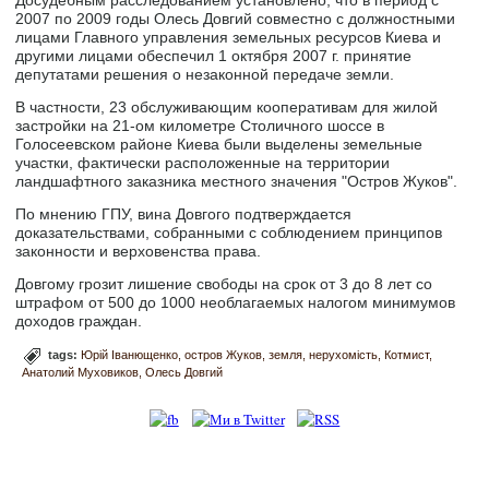
2007 по 2009 годы Олесь Довгий совместно с должностными
лицами Главного управления земельных ресурсов Киева и
другими лицами обеспечил 1 октября 2007 г. принятие
депутатами решения о незаконной передаче земли.
В частности, 23 обслуживающим кооперативам для жилой
застройки на 21-ом километре Столичного шоссе в
Голосеевском районе Киева были выделены земельные
участки, фактически расположенные на территории
ландшафтного заказника местного значения "Остров Жуков".
По мнению ГПУ, вина Довгого подтверждается
доказательствами, собранными с соблюдением принципов
законности и верховенства права.
Довгому грозит лишение свободы на срок от 3 до 8 лет со
штрафом от 500 до 1000 необлагаемых налогом минимумов
доходов граждан.
tags:
Юрій Іванющенко
остров Жуков
земля
нерухомість
Котмист
Анатолий Муховиков
Олесь Довгий