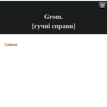
Grom.
[гучні справи]
Главная
Вы здесь