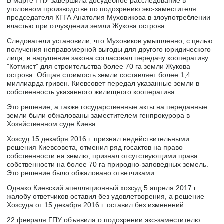
В марте ГПУ завершила досудебное расследование в
уголовном производстве по подозрению экс-заместителя
председателя КГГА Анатолия Муховикова в злоупотреблении
властью при отчуждении земли Жукова острова.
Следователи установили, что Муховиков умышленно, с целью
получения неправомерной выгоды для другого юридического
лица, в нарушение закона согласовал передачу кооперативу
"Котмист" для строительства более 70 га земли Жукова
острова. Общая стоимость земли составляет более 1,4
миллиарда гривен. Киевсовет передал указанные земли в
собственность указанного жилищного кооператива.
Это решение, а также государственные акты на переданные
земли были обжалованы заместителем генпрокурора в
Хозяйственном суде Киева.
Хозсуд 15 декабря 2016 г. признал недействительными
решения Киевсовета, отменил ряд госактов на право
собственности на землю, признал отсутствующими права
собственности на более 70 га природно-заповедных земель.
Это решение было обжаловано ответчиками.
Однако Киевский апелляционный хозсуд 5 апреля 2017 г.
жалобу ответчиков оставил без удовлетворения, а решение
Хозсуда от 15 декабря 2016 г. оставил без изменений.
22 февраля ГПУ объявила о подозрении экс-заместителю