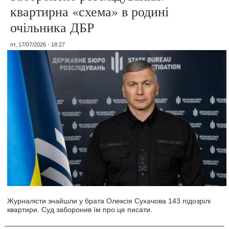
квартирна «схема» в родині
очільника ДБР
пт, 17/07/2026 - 18:27
Журналісти знайшли у брата Олексія Сухачова 143 підозрілі
квартири. Суд заборонив їм про це писати.