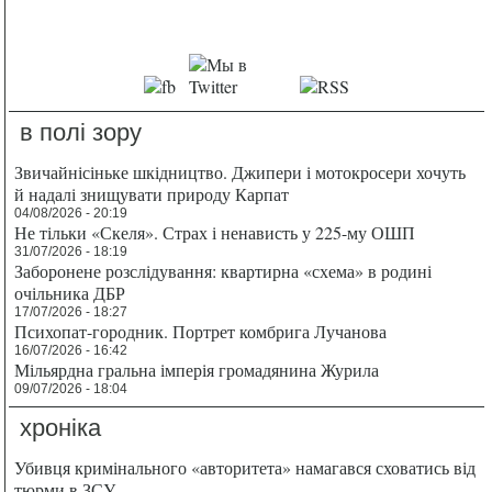
в полі зору
Звичайнісіньке шкідництво. Джипери і мотокросери хочуть
й надалі знищувати природу Карпат
04/08/2026 - 20:19
Не тільки «Скеля». Страх і ненависть у 225-му ОШП
31/07/2026 - 18:19
Заборонене розслідування: квартирна «схема» в родині
очільника ДБР
17/07/2026 - 18:27
Психопат-городник. Портрет комбрига Лучанова
16/07/2026 - 16:42
Мільярдна гральна імперія громадянина Журила
09/07/2026 - 18:04
хроніка
Убивця кримінального «авторитета» намагався сховатись від
тюрми в ЗСУ