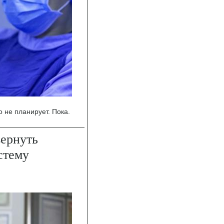
 не планирует. Пока.
вернуть
стему