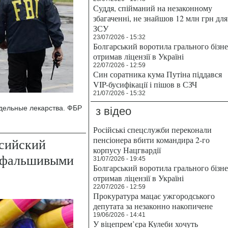
Суддя, спійманий на незаконному
збагаченні, не знайшов 12 млн грн для
ЗСУ
23/07/2026 - 15:32
Болгарський воротила грального бізн
отримав ліцензії в Україні
22/07/2026 - 12:59
Син соратника кума Путіна піддався
VIP-бусифікації і пішов в СЗЧ
21/07/2026 - 15:32
дельные лекарства. ФБР
з відео
Російські спецслужби переконали
пенсіонера вбити командира 2-го
ссийский
корпусу Нацгвардії
у фальшивыми
31/07/2026 - 19:45
Болгарський воротила грального бізн
отримав ліцензії в Україні
22/07/2026 - 12:59
Прокуратура мацає ужгородського
депутата за незаконно накопичене
19/06/2026 - 14:41
У віцепрем’єра Кулеби хочуть