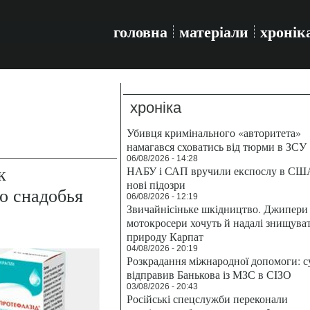
головна
матеріали
хронік
хроніка
Убивця кримінального «авторитета»
намагався сховатись від тюрми в ЗСУ
06/08/2026 - 14:28
к
НАБУ і САП вручили експослу в СШ
нові підозри
о снадобья
06/08/2026 - 12:19
Звичайнісіньке шкідництво. Джипери 
мотокросери хочуть й надалі знищува
природу Карпат
04/08/2026 - 20:19
Розкрадання міжнародної допомоги: с
відправив Банькова із МЗС в СІЗО
03/08/2026 - 20:43
Російські спецслужби переконали