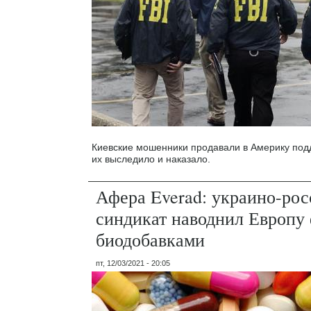
Киевские мошенники продавали в Америку под
их выследило и наказало.
Афера Everad: украино-ро
синдикат наводнил Европ
биодобавками
пт, 12/03/2021 - 20:05