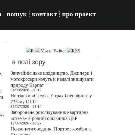
а
пошук
контакт
про проект
в полі зору
Звичайнісіньке шкідництво. Джипери і
А
мотокросери хочуть й надалі знищувати
природу Карпат
і
04/08/2026 - 20:19
Не тільки «Скеля». Страх і ненависть у
ти
225-му ОШП
31/07/2026 - 18:19
Заборонене розслідування: квартирна
уд
«схема» в родині очільника ДБР
17/07/2026 - 18:27
Психопат-городник. Портрет комбрига
Лучанова