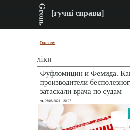
Grom.
[гучні справи]
Главная
Вы здесь
ліки
Фуфломицин и Фемида. Ка
производители бесполезног
затаскали врача по судам
чт, 06/05/2021 - 20:07