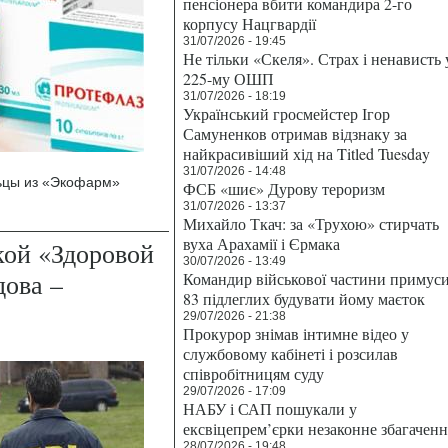
пенсіонера вбити командира 2-го
корпусу Нацгвардії
31/07/2026 - 19:45
Не тільки «Скеля». Страх і ненависть 
225-му ОШП
31/07/2026 - 18:19
Український гросмейстер Ігор
Самуненков отримав відзнаку за
найкрасивіший хід на Titled Tuesday
31/07/2026 - 14:48
льцы из «Экофарм»
ФСБ «шиє» Дурову тероризм
31/07/2026 - 13:37
Михайло Ткач: за «Трухою» стирчать
вуха Арахамії і Єрмака
кой «Здоровой
30/07/2026 - 13:49
ова –
Командир військової частини примус
83 підлеглих будувати йому маєток
29/07/2026 - 21:38
Прокурор знімав інтимне відео у
службовому кабінеті і розсилав
співробітницям суду
29/07/2026 - 17:09
НАБУ і САП пошукали у
ексвіцепрем’єрки незаконне збагаченн
28/07/2026 - 19:48