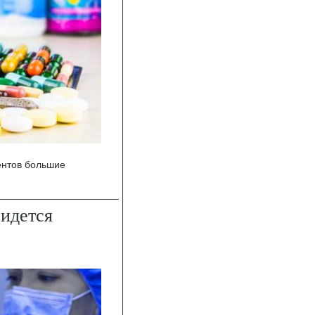
ентов большие
идется