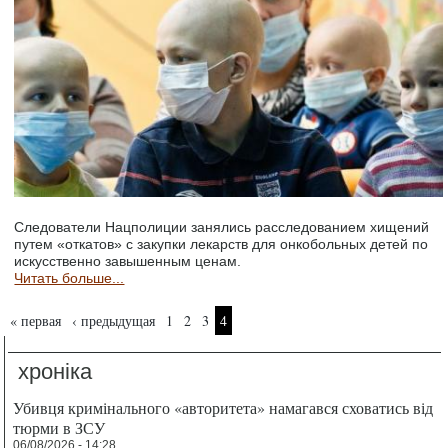
Следователи Нацполиции занялись расследованием хищений
путем «откатов» с закупки лекарств для онкобольных детей по
искусственно завышенным ценам.
Читать больше...
Страницы
« первая
‹ предыдущая
1
2
3
4
хроніка
Убивця кримінального «авторитета» намагався сховатись від
тюрми в ЗСУ
06/08/2026 - 14:28