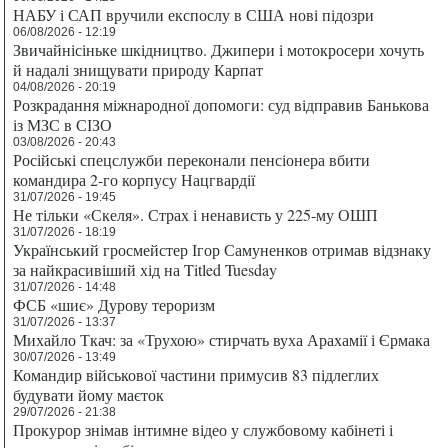
НАБУ і САП вручили експослу в США нові підозри
06/08/2026 - 12:19
Звичайнісіньке шкідництво. Джипери і мотокросери хочуть
й надалі знищувати природу Карпат
04/08/2026 - 20:19
Розкрадання міжнародної допомоги: суд відправив Банькова
із МЗС в СІЗО
03/08/2026 - 20:43
Російські спецслужби переконали пенсіонера вбити
командира 2-го корпусу Нацгвардії
31/07/2026 - 19:45
Не тільки «Скеля». Страх і ненависть у 225-му ОШП
31/07/2026 - 18:19
Український гросмейстер Ігор Самуненков отримав відзнаку
за найкрасивіший хід на Titled Tuesday
31/07/2026 - 14:48
ФСБ «шиє» Дурову тероризм
31/07/2026 - 13:37
Михайло Ткач: за «Трухою» стирчать вуха Арахамії і Єрмака
30/07/2026 - 13:49
Командир військової частини примусив 83 підлеглих
будувати йому маєток
29/07/2026 - 21:38
Прокурор знімав інтимне відео у службовому кабінеті і