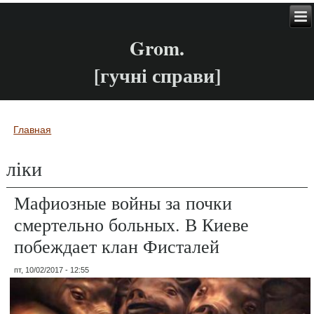
Grom.
[гучні справи]
Главная
Вы здесь
ліки
Мафиозные войны за почки
смертельно больных. В Киеве
побеждает клан Фисталей
пт, 10/02/2017 - 12:55