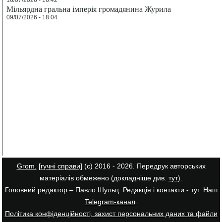
Мільярдна гральна імперія громадянина Журила
09/07/2026 - 18:04
Grom.
[гучні справи]
(с) 2016 - 2026. Передрук авторських
матеріалів обмежено (докладніше див.
тут
).
Головний редактор – Павло Шульц. Редакція і контакти -
тут
. Наш
Telegram-канал
.
Політика конфіденційності, захист персональних даних та файли