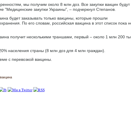
енностям, мы получим около 8 млн доз. Все закупки вакцин будут
ие "Медицинские закупки Украины", – подчеркнул Степанов.
аина будет заказывать только вакцины, которые прошли
ранения. По его словам, российская вакцина в этот список пока н
ина получит несколькими траншами, первый – около 1 млн 200 ты
0% населения страны (8 млн доз для 4 млн граждан).
еме с перевозкой вакцины.
вакцина