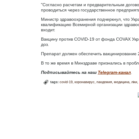
"Согласно расчетам и предварительным договор
проводиться через государственное предприят
Министр здравоохранения подчеркнул, что Укр
квалификацию Всемирной организации здравоох
входит.
Вакцину против COVID-19 от фонда COVAX Укра
доз.
Препарат должен обеспечить вакцинирование 2
В то же время в Минздраве признались в пробл
Подписывайтесь на наш
Telegram-канал
.
tags:
covid-19
коронавирус
пандемия
медицина
ліки