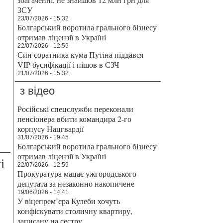
ЗСУ
23/07/2026 - 15:32
Болгарський воротила грального бізнесу
отримав ліцензії в Україні
22/07/2026 - 12:59
Син соратника кума Путіна піддався
VIP-бусифікації і пішов в СЗЧ
21/07/2026 - 15:32
з відео
Російські спецслужби переконали
пенсіонера вбити командира 2-го
корпусу Нацгвардії
31/07/2026 - 19:45
Болгарський воротила грального бізнесу
отримав ліцензії в Україні
і
22/07/2026 - 12:59
Прокуратура мацає ужгородського
депутата за незаконно накопичене
19/06/2026 - 14:41
У віцепрем’єра Кулеби хочуть
конфіскувати столичну квартиру,
записану на сестру