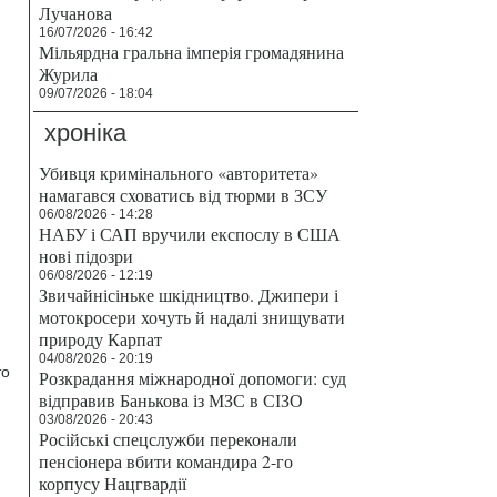
Лучанова
16/07/2026 - 16:42
Мільярдна гральна імперія громадянина
Журила
09/07/2026 - 18:04
хроніка
Убивця кримінального «авторитета»
намагався сховатись від тюрми в ЗСУ
06/08/2026 - 14:28
НАБУ і САП вручили експослу в США
нові підозри
06/08/2026 - 12:19
Звичайнісіньке шкідництво. Джипери і
мотокросери хочуть й надалі знищувати
природу Карпат
04/08/2026 - 20:19
то
Розкрадання міжнародної допомоги: суд
відправив Банькова із МЗС в СІЗО
03/08/2026 - 20:43
Російські спецслужби переконали
пенсіонера вбити командира 2-го
корпусу Нацгвардії