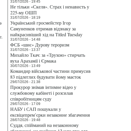
31/07/2026 - 19:45
Не тільки «Скеля». Страх і ненависть у
225-му ОШП
31/07/2026 - 18:19
Український гросмейстер Ігор
е
Самуненков отримав відзнаку за
найкрасивіший хід на Titled Tuesday
с.
31/07/2026 - 14:48
ФСБ «шиє» Дурову тероризм
31/07/2026 - 13:37
Михайло Ткач: за «Трухою» стирчать
вуха Арахамії і Єрмака
30/07/2026 - 13:49
Командир військової частини примусив
83 підлеглих будувати йому маєток
29/07/2026 - 21:38
Прокурор знімав інтимне відео у
службовому кабінеті і розсилав
співробітницям суду
29/07/2026 - 17:09
НАБУ і САП пошукали у
ексвіцепрем’єрки незаконне збагачення
28/07/2026 - 19:48
Суддя, спійманий на незаконному
збагаченні, не знайшов 12 млн грн для