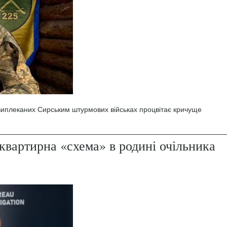
 виплеканих Сирським штурмових військах процвітає кричуще
квартирна «схема» в родині очільника