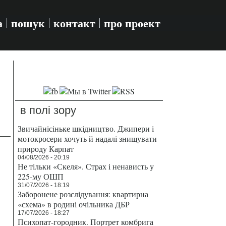
а
пошук
контакт
про проект
в полі зору
Звичайнісіньке шкідництво. Джипери і
мотокросери хочуть й надалі знищувати
природу Карпат
04/08/2026 - 20:19
Не тільки «Скеля». Страх і ненависть у
225-му ОШП
31/07/2026 - 18:19
Заборонене розслідування: квартирна
«схема» в родині очільника ДБР
17/07/2026 - 18:27
Психопат-городник. Портрет комбрига