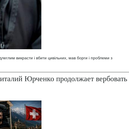
леглим викрасти і вбити цивільних, мав борги і проблеми з
италий Юрченко продолжает вербовать