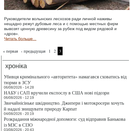
Руководители волынских лесхозов ради личной наживы
нещадно режут дубовые леса и с помощью местных фирм
вывозят ценную древесину за рубеж под видом рядовой и
«дров».
Читать больше...
Страницы
« первая
‹ предыдущая
1
2
3
хроніка
Убивця кримінального «авторитета» намагався сховатись від
тюрми в ЗСУ
06/08/2026 - 14:28
НАБУ і САП вручили експослу в США нові підозри
06/08/2026 - 12:19
Звичайнісіньке шкідництво. Джипери і мотокросери хочуть
й надалі знищувати природу Карпат
04/08/2026 - 20:19
Розкрадання міжнародної допомоги: суд відправив Банькова
із МЗС в СІЗО
03/08/2026 - 20:43