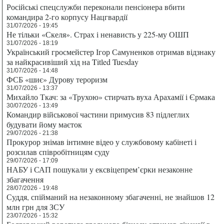
Російські спецслужби переконали пенсіонера вбити
командира 2-го корпусу Нацгвардії
31/07/2026 - 19:45
Не тільки «Скеля». Страх і ненависть у 225-му ОШП
31/07/2026 - 18:19
Український гросмейстер Ігор Самуненков отримав відзнаку
за найкрасивіший хід на Titled Tuesday
31/07/2026 - 14:48
ФСБ «шиє» Дурову тероризм
31/07/2026 - 13:37
Михайло Ткач: за «Трухою» стирчать вуха Арахамії і Єрмака
30/07/2026 - 13:49
Командир військової частини примусив 83 підлеглих
будувати йому маєток
29/07/2026 - 21:38
Прокурор знімав інтимне відео у службовому кабінеті і
розсилав співробітницям суду
29/07/2026 - 17:09
НАБУ і САП пошукали у ексвіцепрем’єрки незаконне
збагачення
28/07/2026 - 19:48
Суддя, спійманий на незаконному збагаченні, не знайшов 12
млн грн для ЗСУ
23/07/2026 - 15:32