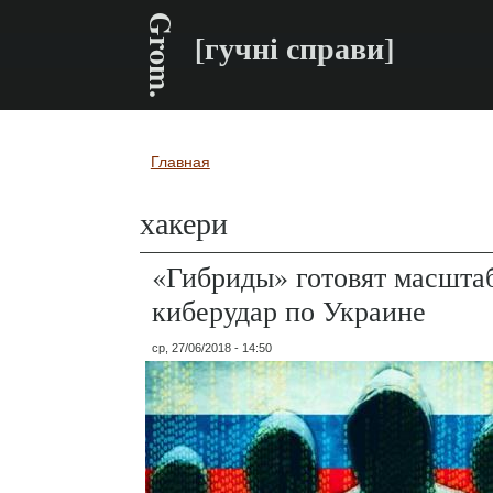
Grom.
[гучні справи]
Главная
Вы здесь
хакери
«Гибриды» готовят масшта
киберудар по Украине
ср, 27/06/2018 - 14:50