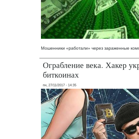
Мошенники «работали» через зараженные ком
Ограбление века. Хакер ук
биткоинах
пн, 27/11/2017 - 14:35