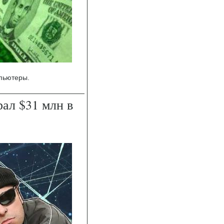
пьютеры.
рал $31 млн в