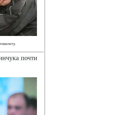
товалюту.
инчука почти