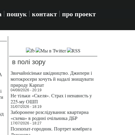
а
пошук
контакт
про проект
в полі зору
Звичайнісіньке шкідництво. Джипери і
А
мотокросери хочуть й надалі знищувати
природу Карпат
і
04/08/2026 - 20:19
Не тільки «Скеля». Страх і ненависть у
ти
225-му ОШП
31/07/2026 - 18:19
Заборонене розслідування: квартирна
уд
«схема» в родині очільника ДБР
17/07/2026 - 18:27
Психопат-городник. Портрет комбрига
Лучанова