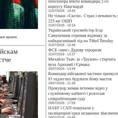
пенсіонера вбити командира 2-го
корпусу Нацгвардії
31/07/2026 - 19:45
Не тільки «Скеля». Страх і ненависть 
225-му ОШП
31/07/2026 - 18:19
Український гросмейстер Ігор
Самуненков отримав відзнаку за
шее время.
найкрасивіший хід на Titled Tuesday
31/07/2026 - 14:48
ойскам
ФСБ «шиє» Дурову тероризм
31/07/2026 - 13:37
стче
Михайло Ткач: за «Трухою» стирчать
вуха Арахамії і Єрмака
30/07/2026 - 13:49
Командир військової частини примус
83 підлеглих будувати йому маєток
29/07/2026 - 21:38
Прокурор знімав інтимне відео у
службовому кабінеті і розсилав
співробітницям суду
29/07/2026 - 17:09
НАБУ і САП пошукали у
ексвіцепрем’єрки незаконне збагаченн
28/07/2026 - 19:48