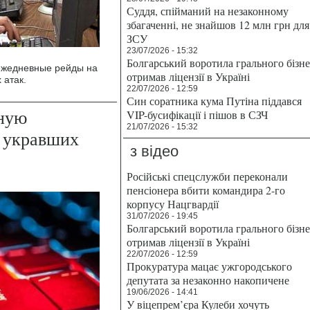
Суддя, спійманий на незаконному
збагаченні, не знайшов 12 млн грн для
ЗСУ
23/07/2026 - 15:32
Болгарський воротила грального бізн
ежедневные рейды на
отримав ліцензії в Україні
 атак.
22/07/2026 - 12:59
Син соратника кума Путіна піддався
ную
VIP-бусифікації і пішов в СЗЧ
21/07/2026 - 15:32
, укравших
з відео
Російські спецслужби переконали
пенсіонера вбити командира 2-го
корпусу Нацгвардії
31/07/2026 - 19:45
Болгарський воротила грального бізн
отримав ліцензії в Україні
22/07/2026 - 12:59
Прокуратура мацає ужгородського
депутата за незаконно накопичене
19/06/2026 - 14:41
У віцепрем’єра Кулеби хочуть