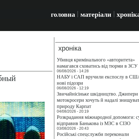
головна
матеріали
хронік
хроніка
Убивця кримінального «авторитета»
намагався сховатись від тюрми в ЗСУ
06/08/2026 - 14:28
бный
НАБУ і САП вручили експослу в СШ
нові підозри
06/08/2026 - 12:19
Звичайнісіньке шкідництво. Джипери 
мотокросери хочуть й надалі знищува
природу Карпат
04/08/2026 - 20:19
Розкрадання міжнародної допомоги: с
відправив Банькова із МЗС в СІЗО
03/08/2026 - 20:43
Російські спецслужби переконали