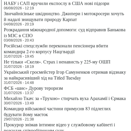
НАБУ і САП вручили експослу в США нові підозри
06/08/2026 - 12:19
Звичайнісіньке шкідництво. Джипери і мотокросери хочуть
й надалі знищувати природу Карпат
04/08/2026 - 20:19
Розкрадання міжнародної допомоги: суд відправив Банькова
із МЗС в СІЗО
03/08/2026 - 20:43
Російські спецслужби переконали пенсіонера вбити
командира 2-го корпусу Нацгвардії
31/07/2026 - 19:45
Не тільки «Скеля». Страх і ненависть у 225-му ОШП
31/07/2026 - 18:19
Український гросмейстер Ігор Самуненков отримав відзнаку
за найкрасивіший хід на Titled Tuesday
31/07/2026 - 14:48
ФСБ «шиє» Дурову тероризм
31/07/2026 - 13:37
Михайло Ткач: за «Трухою» стирчать вуха Арахамії і Єрмака
30/07/2026 - 13:49
Командир військової частини примусив 83 підлеглих
будувати йому маєток
29/07/2026 - 21:38
Прокурор знімав інтимне відео у службовому кабінеті і
розсилав співробітницям суду