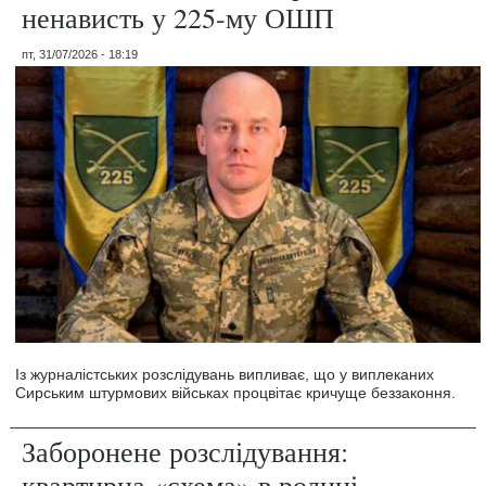
ненависть у 225-му ОШП
пт, 31/07/2026 - 18:19
Із журналістських розслідувань випливає, що у виплеканих
Сирським штурмових військах процвітає кричуще беззаконня.
Заборонене розслідування:
квартирна «схема» в родині