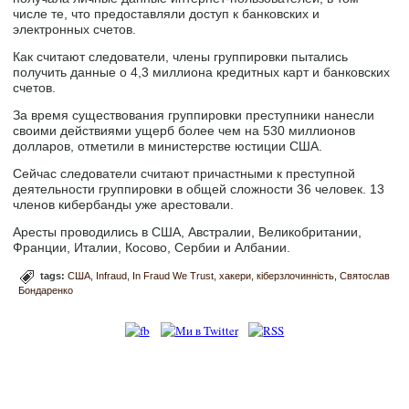
числе те, что предоставляли доступ к банковских и
электронных счетов.
Как считают следователи, члены группировки пытались
получить данные о 4,3 миллиона кредитных карт и банковских
счетов.
За время существования группировки преступники нанесли
своими действиями ущерб более чем на 530 миллионов
долларов, отметили в министерстве юстиции США.
Сейчас следователи считают причастными к преступной
деятельности группировки в общей сложности 36 человек. 13
членов кибербанды уже арестовали.
Аресты проводились в США, Австралии, Великобритании,
Франции, Италии, Косово, Сербии и Албании.
tags:
США
Infraud
In Fraud We Trust
хакери
кіберзлочинність
Святослав
Бондаренко