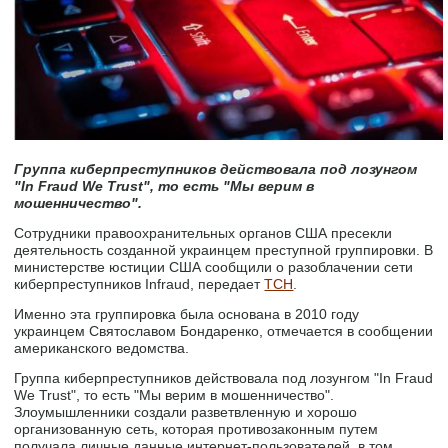
Группа киберпреступников действовала под лозунгом
"In Fraud We Trust", то есть "Мы верим в
мошенничество".
Сотрудники правоохранительных органов США пресекли
деятельность созданной украинцем преступной группировки. В
министерстве юстиции США сообщили о разоблачении сети
киберпреступников Infraud, передает
ТСН
.
Именно эта группировка была основана в 2010 году
украинцем Святославом Бондаренко, отмечается в сообщении
американского ведомства.
Группа киберпреступников действовала под лозунгом "In Fraud
We Trust", то есть "Мы верим в мошенничество".
Злоумышленники создали разветвленную и хорошо
организованную сеть, которая противозаконным путем
получала личные данные интернет-пользователей, в том