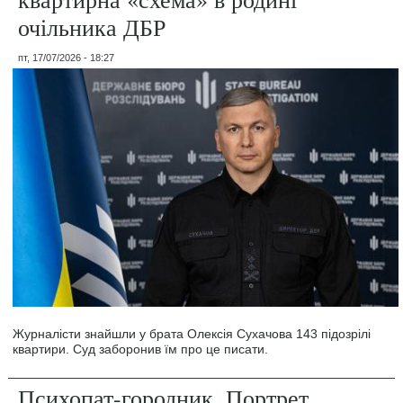
очільника ДБР
пт, 17/07/2026 - 18:27
Журналісти знайшли у брата Олексія Сухачова 143 підозрілі
квартири. Суд заборонив їм про це писати.
Психопат-городник. Портрет