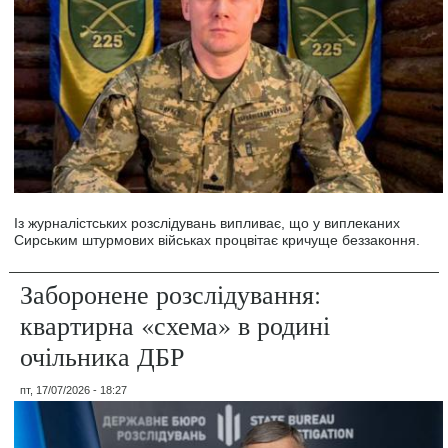
Із журналістських розслідувань випливає, що у виплеканих
Сирським штурмових військах процвітає кричуще беззаконня.
Заборонене розслідування:
квартирна «схема» в родині
очільника ДБР
пт, 17/07/2026 - 18:27