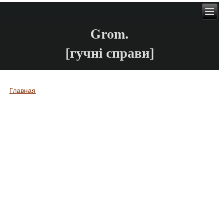
Grom.
[гучні справи]
Главная
Вы здесь