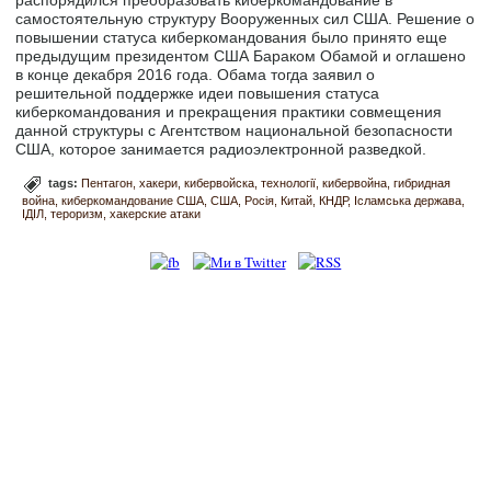
распорядился преобразовать киберкомандование в
самостоятельную структуру Вооруженных сил США. Решение о
повышении статуса киберкомандования было принято еще
предыдущим президентом США Бараком Обамой и оглашено
в конце декабря 2016 года. Обама тогда заявил о
решительной поддержке идеи повышения статуса
киберкомандования и прекращения практики совмещения
данной структуры с Агентством национальной безопасности
США, которое занимается радиоэлектронной разведкой.
tags:
Пентагон
хакери
кибервойска
технології
кибервойна
гибридная
война
киберкомандование США
США
Росія
Китай
КНДР
Ісламська держава
ІДІЛ
тероризм
хакерские атаки