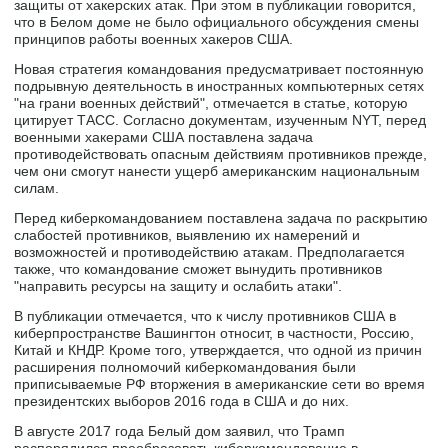
защиты от хакерских атак. При этом в публикации говорится,
что в Белом доме не было официального обсуждения смены
принципов работы военных хакеров США.
Новая стратегия командования предусматривает постоянную
подрывную деятельность в иностранных компьютерных сетях
"на грани военных действий", отмечается в статье, которую
цитирует ТАСС. Согласно документам, изученным NYT, перед
военными хакерами США поставлена задача
противодействовать опасным действиям противников прежде,
чем они смогут нанести ущерб американским национальным
силам.
Перед киберкомандованием поставлена задача по раскрытию
слабостей противников, выявлению их намерений и
возможностей и противодействию атакам. Предполагается
также, что командование сможет вынудить противников
"направить ресурсы на защиту и ослабить атаки".
В публикации отмечается, что к числу противников США в
киберпространстве Вашингтон относит, в частности, Россию,
Китай и КНДР. Кроме того, утверждается, что одной из причин
расширения полномочий киберкомандования были
приписываемые РФ вторжения в американские сети во время
президентских выборов 2016 года в США и до них.
В августе 2017 года Белый дом заявил, что Трамп