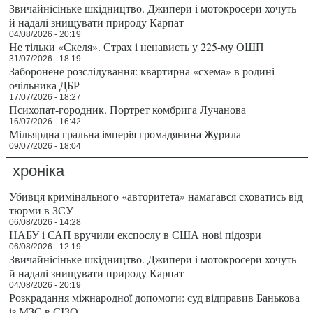
Звичайнісіньке шкідництво. Джипери і мотокросери хочуть
й надалі знищувати природу Карпат
04/08/2026 - 20:19
Не тільки «Скеля». Страх і ненависть у 225-му ОШП
31/07/2026 - 18:19
Заборонене розслідування: квартирна «схема» в родині
очільника ДБР
17/07/2026 - 18:27
Психопат-городник. Портрет комбрига Лучанова
16/07/2026 - 16:42
Мільярдна гральна імперія громадянина Журила
09/07/2026 - 18:04
хроніка
Убивця кримінального «авторитета» намагався сховатись від
тюрми в ЗСУ
06/08/2026 - 14:28
НАБУ і САП вручили експослу в США нові підозри
06/08/2026 - 12:19
Звичайнісіньке шкідництво. Джипери і мотокросери хочуть
й надалі знищувати природу Карпат
04/08/2026 - 20:19
Розкрадання міжнародної допомоги: суд відправив Банькова
із МЗС в СІЗО