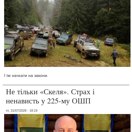
І їм начхати на закони.
Не тільки «Скеля». Страх і
ненависть у 225-му ОШП
пт, 31/07/2026 - 18:19