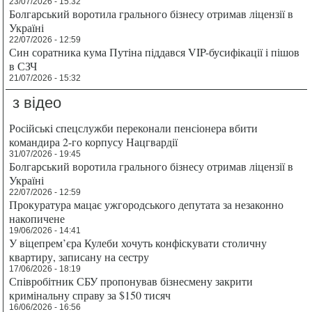
23/07/2026 - 15:32
Болгарський воротила грального бізнесу отримав ліцензії в
Україні
22/07/2026 - 12:59
Син соратника кума Путіна піддався VIP-бусифікації і пішов
в СЗЧ
21/07/2026 - 15:32
з відео
Російські спецслужби переконали пенсіонера вбити
командира 2-го корпусу Нацгвардії
31/07/2026 - 19:45
Болгарський воротила грального бізнесу отримав ліцензії в
Україні
22/07/2026 - 12:59
Прокуратура мацає ужгородського депутата за незаконно
накопичене
19/06/2026 - 14:41
У віцепрем’єра Кулеби хочуть конфіскувати столичну
квартиру, записану на сестру
17/06/2026 - 18:19
Співробітник СБУ пропонував бізнесмену закрити
кримінальну справу за $150 тисяч
16/06/2026 - 16:56