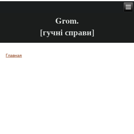
Grom.
[гучні справи]
Главная
Вы здесь