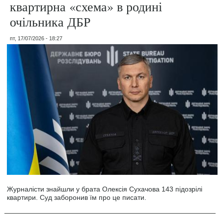
квартирна «схема» в родині
очільника ДБР
пт, 17/07/2026 - 18:27
Журналісти знайшли у брата Олексія Сухачова 143 підозрілі
квартири. Суд заборонив їм про це писати.