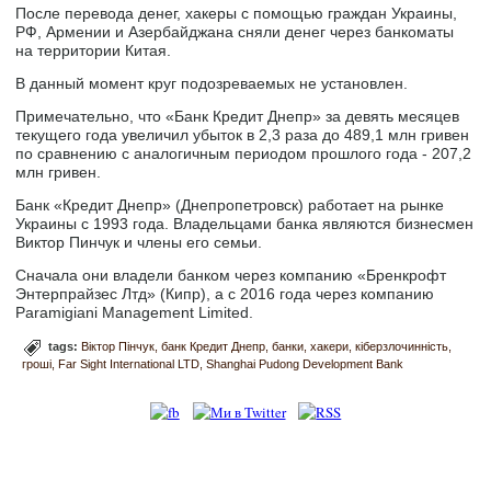
После перевода денег, хакеры с помощью граждан Украины,
РФ, Армении и Азербайджана сняли денег через банкоматы
на территории Китая.
В данный момент круг подозреваемых не установлен.
Примечательно, что «Банк Кредит Днепр» за девять месяцев
текущего года увеличил убыток в 2,3 раза до 489,1 млн гривен
по сравнению с аналогичным периодом прошлого года - 207,2
млн гривен.
Банк «Кредит Днепр» (Днепропетровск) работает на рынке
Украины с 1993 года. Владельцами банка являются бизнесмен
Виктор Пинчук и члены его семьи.
Сначала они владели банком через компанию «Бренкрофт
Энтерпрайзес Лтд» (Кипр), а с 2016 года через компанию
Paramigiani Management Limited.
tags:
Віктор Пінчук
банк Кредит Днепр
банки
хакери
кіберзлочинність
гроші
Far Sight International LTD
Shanghai Pudong Development Bank