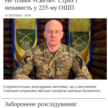
ненависть у 225-му ОШП
пт, 31/07/2026 - 18:19
Із журналістських розслідувань випливає, що у виплеканих
Сирським штурмових військах процвітає кричуще беззаконня.
Заборонене розслідування: