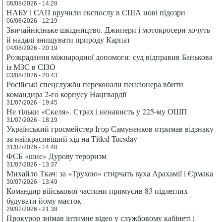
06/08/2026 - 14:28
НАБУ і САП вручили експослу в США нові підозри
06/08/2026 - 12:19
Звичайнісіньке шкідництво. Джипери і мотокросери хочуть
й надалі знищувати природу Карпат
04/08/2026 - 20:19
Розкрадання міжнародної допомоги: суд відправив Банькова
із МЗС в СІЗО
03/08/2026 - 20:43
Російські спецслужби переконали пенсіонера вбити
командира 2-го корпусу Нацгвардії
31/07/2026 - 19:45
Не тільки «Скеля». Страх і ненависть у 225-му ОШП
31/07/2026 - 18:19
Український гросмейстер Ігор Самуненков отримав відзнаку
за найкрасивіший хід на Titled Tuesday
31/07/2026 - 14:48
ФСБ «шиє» Дурову тероризм
31/07/2026 - 13:37
Михайло Ткач: за «Трухою» стирчать вуха Арахамії і Єрмака
30/07/2026 - 13:49
Командир військової частини примусив 83 підлеглих
будувати йому маєток
29/07/2026 - 21:38
Прокурор знімав інтимне відео у службовому кабінеті і