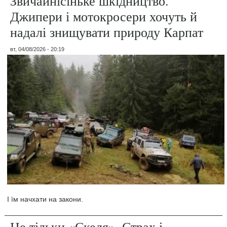
Звичайнісіньке шкідництво.
Джипери і мотокросери хочуть й
надалі знищувати природу Карпат
вт, 04/08/2026 - 20:19
І їм начхати на закони.
Не тільки «Скеля». Страх і