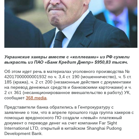
Украинские хакеры вместе с «коллегами» из РФ сумели
выкрасть из ПАО «Банк Кредит Днепр» $950,83 тысяч.
Об этом идет речь в материалах уголовного производства №
42017000000001932 по ч. 3,4 ст. 190 (мошенничество), ч. 5 ст.
185 (кража), ч. 2 ст. 200 (незаконные действия с документами
на перевод денежных средств и банковскими карточками) и ч.
2 ст. 361 (несанкционированное вмешательство в работу) УК,
сообщает
368.media
.
Представители банка обратились в Генпрокуратуру с
заявление о том, что в апреле прошлого года группа хакеров с
помощью вредоносного ПО создали «левый» платежный
документ о переводе денег на счет компании Far Sight
International LTD, открытый в китайском Shanghai Pudong
Development Bank.