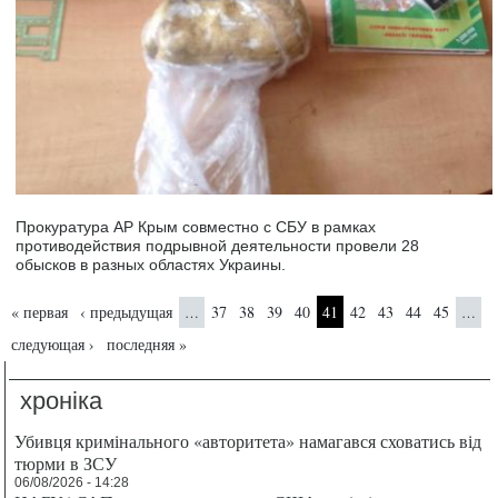
Прокуратура АР Крым совместно с СБУ в рамках
противодействия подрывной деятельности провели 28
обысков в разных областях Украины.
Страницы
« первая
‹ предыдущая
37
38
39
40
41
42
43
44
45
…
…
следующая ›
последняя »
хроніка
Убивця кримінального «авторитета» намагався сховатись від
тюрми в ЗСУ
06/08/2026 - 14:28