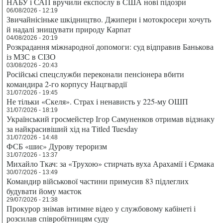
НАБУ і САП вручили експослу в США нові підозри
06/08/2026 - 12:19
Звичайнісіньке шкідництво. Джипери і мотокросери хочуть
й надалі знищувати природу Карпат
04/08/2026 - 20:19
Розкрадання міжнародної допомоги: суд відправив Банькова
із МЗС в СІЗО
03/08/2026 - 20:43
Російські спецслужби переконали пенсіонера вбити
командира 2-го корпусу Нацгвардії
31/07/2026 - 19:45
Не тільки «Скеля». Страх і ненависть у 225-му ОШП
31/07/2026 - 18:19
Український гросмейстер Ігор Самуненков отримав відзнаку
за найкрасивіший хід на Titled Tuesday
31/07/2026 - 14:48
ФСБ «шиє» Дурову тероризм
31/07/2026 - 13:37
Михайло Ткач: за «Трухою» стирчать вуха Арахамії і Єрмака
30/07/2026 - 13:49
Командир військової частини примусив 83 підлеглих
будувати йому маєток
29/07/2026 - 21:38
Прокурор знімав інтимне відео у службовому кабінеті і
розсилав співробітницям суду