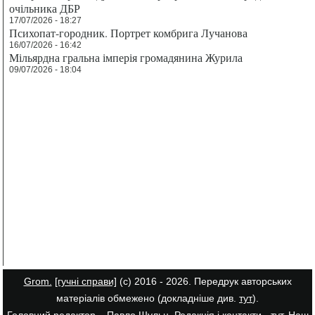
очільника ДБР
17/07/2026 - 18:27
Психопат-городник. Портрет комбрига Лучанова
16/07/2026 - 16:42
Мільярдна гральна імперія громадянина Журила
09/07/2026 - 18:04
Grom.
[гучні справи]
(с) 2016 - 2026. Передрук авторських
матеріалів обмежено (докладніше див.
тут
).
Головний редактор – Павло Шульц. Редакція і контакти -
тут
. Наш