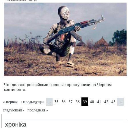
Что делают российские военные преступники на Черном
континенте.
Страницы
« первая
‹ предыдущая
35
36
37
38
39
40
41
42
43
…
…
следующая ›
последняя »
хроніка