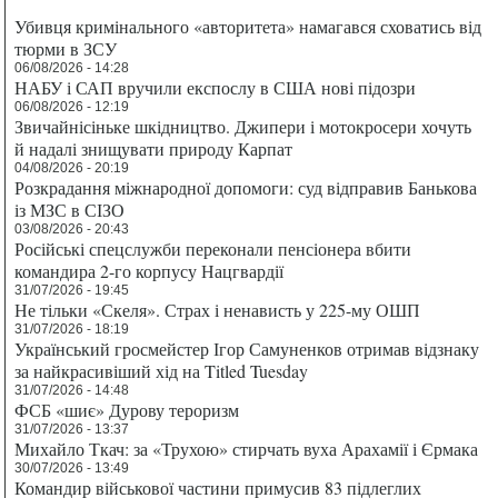
Убивця кримінального «авторитета» намагався сховатись від
тюрми в ЗСУ
06/08/2026 - 14:28
НАБУ і САП вручили експослу в США нові підозри
06/08/2026 - 12:19
Звичайнісіньке шкідництво. Джипери і мотокросери хочуть
й надалі знищувати природу Карпат
04/08/2026 - 20:19
Розкрадання міжнародної допомоги: суд відправив Банькова
із МЗС в СІЗО
03/08/2026 - 20:43
Російські спецслужби переконали пенсіонера вбити
командира 2-го корпусу Нацгвардії
31/07/2026 - 19:45
Не тільки «Скеля». Страх і ненависть у 225-му ОШП
31/07/2026 - 18:19
Український гросмейстер Ігор Самуненков отримав відзнаку
за найкрасивіший хід на Titled Tuesday
31/07/2026 - 14:48
ФСБ «шиє» Дурову тероризм
31/07/2026 - 13:37
Михайло Ткач: за «Трухою» стирчать вуха Арахамії і Єрмака
30/07/2026 - 13:49
Командир військової частини примусив 83 підлеглих