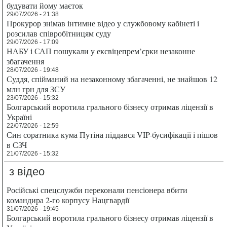
будувати йому маєток
29/07/2026 - 21:38
Прокурор знімав інтимне відео у службовому кабінеті і
розсилав співробітницям суду
29/07/2026 - 17:09
НАБУ і САП пошукали у ексвіцепрем’єрки незаконне
збагачення
28/07/2026 - 19:48
Суддя, спійманий на незаконному збагаченні, не знайшов 12
млн грн для ЗСУ
23/07/2026 - 15:32
Болгарський воротила грального бізнесу отримав ліцензії в
Україні
22/07/2026 - 12:59
Син соратника кума Путіна піддався VIP-бусифікації і пішов
в СЗЧ
21/07/2026 - 15:32
з відео
Російські спецслужби переконали пенсіонера вбити
командира 2-го корпусу Нацгвардії
31/07/2026 - 19:45
Болгарський воротила грального бізнесу отримав ліцензії в