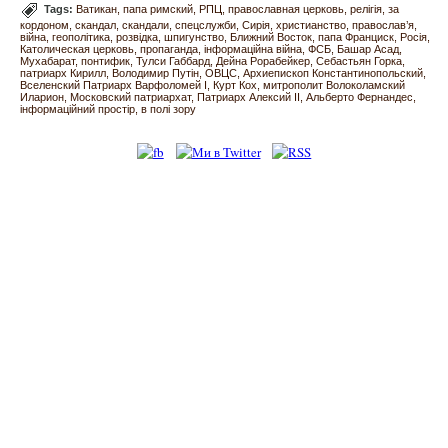
Tags:
Ватикан
папа римский
РПЦ
православная церковь
релігія
за
кордоном
скандал
скандали
спецслужби
Сирія
христианство
православ’я
війна
геополітика
розвідка
шпигунство
Ближний Восток
папа Франциск
Росія
Католическая церковь
пропаганда
інформаційна війна
ФСБ
Башар Асад
Мухабарат
понтифик
Тулси Габбард
Дейна Рорабейкер
Себастьян Горка
патриарх Кирилл
Володимир Путін
ОВЦС
Архиепископ Константинопольский
Вселенский Патриарх Варфоломей I
Курт Кох
митрополит Волоколамский
Иларион
Московский патриархат
Патриарх Алексий II
Альберто Фернандес
інформаційний простір
в полі зору