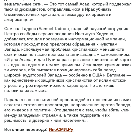
вещательные сети. — Это тот самый Асад, который поддержал
тысячи джихадистов, отправлявшихся в Ирак убивать
ближневосточных христиан, а также других иракцев и
американцев».
Сэмюэл Тадрос (Samuel Tadros), старший научный сотрудник
Центра свободы вероисповедания Института Хадсона,
добавляет, что для проведения информационной кампании,
которая проходит под предлогом обращения к чувствам
Запада, используемая проблема христианских меньшинств
фактически негласно пронизана антизападным самомнением:
«И для Асада, и для Путина разыгрывание христианской карты
выгодно по одним и тем же причинам. Используя христианских
эмиссаров, оба пытаются позиционировать себя перед
широкой аудиторией Запада — особенно в США и Ватикане —
как единственных защитников христианства от исламистской
угрозы и угроз нерелигиозного характера. Но это лишь
половина их замысла.
Параллельно с позитивной пропагандой в отношении их самих
ведется негативная пропаганда, направленная против Запада,
его лидеров и политики. Это делается с тем, чтобы вбить клин
между западными странами, а также подорвать и их
решимость, и доверие к ним населения».
Источник перевода:
ИноСМИ.Ру