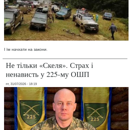
І їм начхати на закони.
Не тільки «Скеля». Страх і
ненависть у 225-му ОШП
пт, 31/07/2026 - 18:19