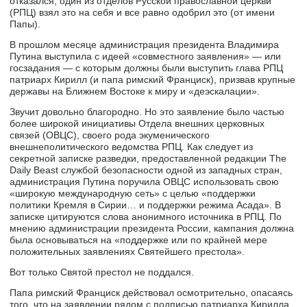
отказался, один из отделов Русской православной церкви
(РПЦ) взял это на себя и все равно одобрил это (от имени
Папы).
В прошлом месяце администрация президента Владимира
Путина выступила с идеей «совместного заявления» — или
госзадания — с которым должны были выступить глава РПЦ
патриарх Кирилл (и папа римский Франциск), призвав крупные
державы на Ближнем Востоке к миру и «деэскалации».
Звучит довольно благородно. Но это заявление было частью
более широкой инициативы Отдела внешних церковных
связей (ОВЦС), своего рода экуменического
внешнеполитического ведомства РПЦ. Как следует из
секретной записке разведки, предоставленной редакции The
Daily Beast службой безопасности одной из западных стран,
администрация Путина поручила ОВЦС использовать свою
«широкую международную сеть» с целью «поддержки
политики Кремля в Сирии… и поддержки режима Асада». В
записке цитируются слова анонимного источника в РПЦ. По
мнению администрации президента России, кампания должна
была основываться на «поддержке или по крайней мере
положительных заявлениях Святейшего престола».
Вот только Святой престол не поддался.
Папа римский Франциск действовал осмотрительно, опасаясь
того, что на заявлении рядом с подписью патриарха Кирилла