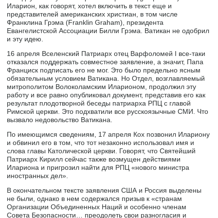
Иларион, как говорят, хотел включить в текст еще и
представителей американских христиан, в том числе
Франклина Грэма (Franklin Graham), президента
Евангелистской Ассоциации Билли Грэма. Ватикан не одобрил
и эту идею.
16 апреля Вселенский Патриарх отец Варфоломей I все-таки
отказался поддержать совместное заявление, а значит, Папа
Франциск подписать его не мог. Это было предельно ясным
обязательным условием Ватикана. Но Отдел, возглавляемый
митрополитом Волоколамским Иларионом, продолжил эту
работу и все равно опубликовал документ, представив его как
результат плодотворной беседы патриарха РПЦ с главой
Римской церкви. Это подхватили все русскоязычные СМИ. Что
вызвало недовольство Ватикана.
По имеющимся сведениям, 17 апреля Кох позвонил Илариону
и обвинил его в том, что тот незаконно использовал имя и
слова главы Католической церкви. Говорят, что Святейший
Патриарх Кирилл сейчас также возмущен действиями
Илариона и пригрозил найти для РПЦ «нового министра
иностранных дел».
В окончательном тексте заявления США и Россия выделены
не были, однако в нем содержался призыв к «странам
Организации Объединенных Наций и особенно членам
Совета Безопасности… преодолеть свои разногласия и