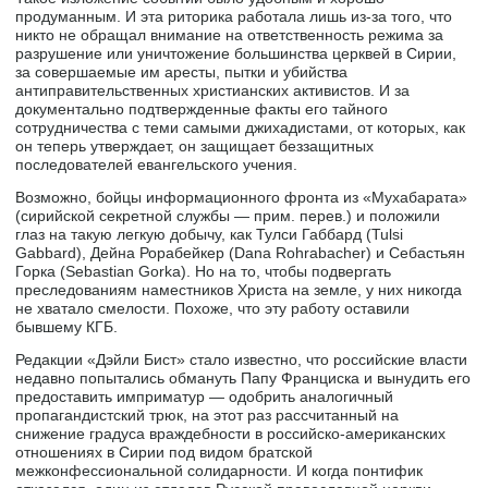
продуманным. И эта риторика работала лишь из-за того, что
никто не обращал внимание на ответственность режима за
разрушение или уничтожение большинства церквей в Сирии,
за совершаемые им аресты, пытки и убийства
антиправительственных христианских активистов. И за
документально подтвержденные факты его тайного
сотрудничества с теми самыми джихадистами, от которых, как
он теперь утверждает, он защищает беззащитных
последователей евангельского учения.
Возможно, бойцы информационного фронта из «Мухабарата»
(сирийской секретной службы — прим. перев.) и положили
глаз на такую легкую добычу, как Тулси Габбард (Tulsi
Gabbard), Дейна Рорабейкер (Dana Rohrabacher) и Себастьян
Горка (Sebastian Gorka). Но на то, чтобы подвергать
преследованиям наместников Христа на земле, у них никогда
не хватало смелости. Похоже, что эту работу оставили
бывшему КГБ.
Редакции «Дэйли Бист» стало известно, что российские власти
недавно попытались обмануть Папу Франциска и вынудить его
предоставить имприматур — одобрить аналогичный
пропагандистский трюк, на этот раз рассчитанный на
снижение градуса враждебности в российско-американских
отношениях в Сирии под видом братской
межконфессиональной солидарности. И когда понтифик