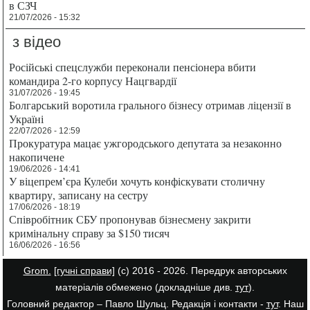
в СЗЧ
21/07/2026 - 15:32
з відео
Російські спецслужби переконали пенсіонера вбити
командира 2-го корпусу Нацгвардії
31/07/2026 - 19:45
Болгарський воротила грального бізнесу отримав ліцензії в
Україні
22/07/2026 - 12:59
Прокуратура мацає ужгородського депутата за незаконно
накопичене
19/06/2026 - 14:41
У віцепрем’єра Кулеби хочуть конфіскувати столичну
квартиру, записану на сестру
17/06/2026 - 18:19
Співробітник СБУ пропонував бізнесмену закрити
кримінальну справу за $150 тисяч
16/06/2026 - 16:56
Grom.
[гучні справи]
(с) 2016 - 2026. Передрук авторських
матеріалів обмежено (докладніше див.
тут
).
Головний редактор – Павло Шульц. Редакція і контакти -
тут
. Наш