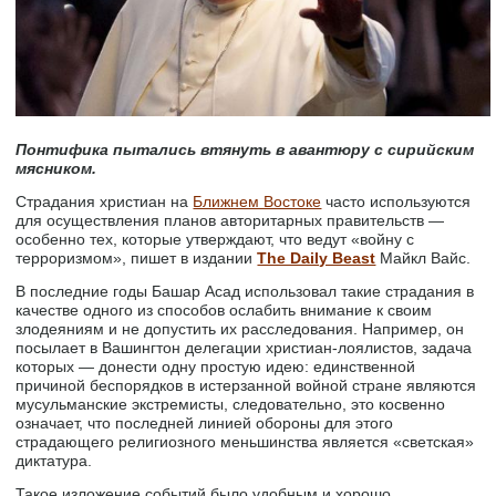
Понтифика пытались втянуть в авантюру с сирийским
мясником.
Страдания христиан на
Ближнем Востоке
часто используются
для осуществления планов авторитарных правительств —
особенно тех, которые утверждают, что ведут «войну с
терроризмом», пишет в издании
The Daily Beast
Майкл Вайс.
В последние годы Башар Асад использовал такие страдания в
качестве одного из способов ослабить внимание к своим
злодеяниям и не допустить их расследования. Например, он
посылает в Вашингтон делегации христиан-лоялистов, задача
которых — донести одну простую идею: единственной
причиной беспорядков в истерзанной войной стране являются
мусульманские экстремисты, следовательно, это косвенно
означает, что последней линией обороны для этого
страдающего религиозного меньшинства является «светская»
диктатура.
Такое изложение событий было удобным и хорошо