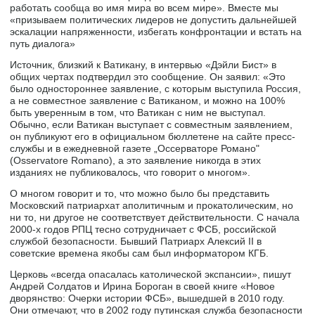
работать сообща во имя мира во всем мире». Вместе мы
«призываем политических лидеров не допустить дальнейшей
эскалации напряженности, избегать конфронтации и встать на
путь диалога»
Источник, близкий к Ватикану, в интервью «Дэйли Бист» в
общих чертах подтвердил это сообщение. Он заявил: «Это
было одностороннее заявление, с которым выступила Россия,
а не совместное заявление с Ватиканом, и можно на 100%
быть уверенным в том, что Ватикан с ним не выступал.
Обычно, если Ватикан выступает с совместным заявлением,
он публикуют его в официальном бюллетене на сайте пресс-
службы и в ежедневной газете „Оссерваторе Романо"
(Osservatore Romano), а это заявление никогда в этих
изданиях не публиковалось, что говорит о многом».
О многом говорит и то, что можно было бы представить
Московский патриархат аполитичным и прокатолическим, но
ни то, ни другое не соответствует действительности. С начала
2000-х годов РПЦ тесно сотрудничает с ФСБ, российской
службой безопасности. Бывший Патриарх Алексий II в
советские времена якобы сам был информатором КГБ.
Церковь «всегда опасалась католической экспансии», пишут
Андрей Солдатов и Ирина Бороган в своей книге «Новое
дворянство: Очерки истории ФСБ», вышедшей в 2010 году.
Они отмечают, что в 2002 году путинская служба безопасности