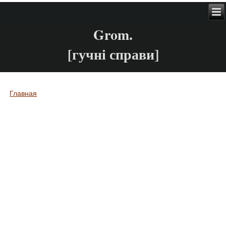
Grom.
[гучні справи]
Главная
Вы здесь