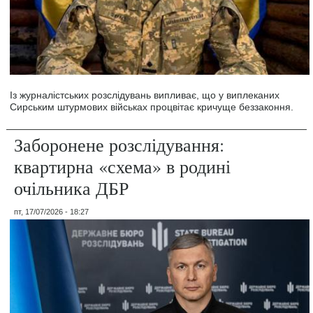
Із журналістських розслідувань випливає, що у виплеканих
Сирським штурмових військах процвітає кричуще беззаконня.
Заборонене розслідування:
квартирна «схема» в родині
очільника ДБР
пт, 17/07/2026 - 18:27