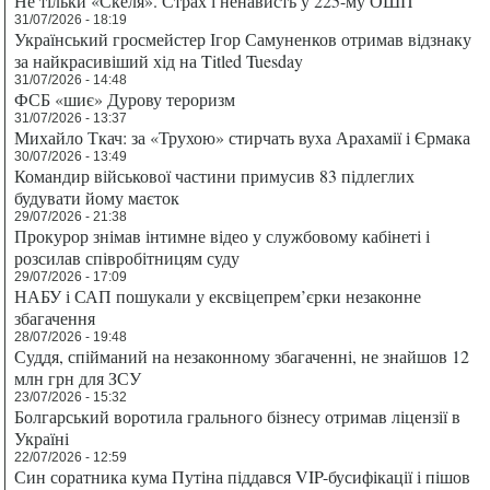
Не тільки «Скеля». Страх і ненависть у 225-му ОШП
31/07/2026 - 18:19
Український гросмейстер Ігор Самуненков отримав відзнаку
за найкрасивіший хід на Titled Tuesday
31/07/2026 - 14:48
ФСБ «шиє» Дурову тероризм
31/07/2026 - 13:37
Михайло Ткач: за «Трухою» стирчать вуха Арахамії і Єрмака
30/07/2026 - 13:49
Командир військової частини примусив 83 підлеглих
будувати йому маєток
29/07/2026 - 21:38
Прокурор знімав інтимне відео у службовому кабінеті і
розсилав співробітницям суду
29/07/2026 - 17:09
НАБУ і САП пошукали у ексвіцепрем’єрки незаконне
збагачення
28/07/2026 - 19:48
Суддя, спійманий на незаконному збагаченні, не знайшов 12
млн грн для ЗСУ
23/07/2026 - 15:32
Болгарський воротила грального бізнесу отримав ліцензії в
Україні
22/07/2026 - 12:59
Син соратника кума Путіна піддався VIP-бусифікації і пішов