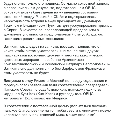
будет стоять только его подпись. Согласно секретной записке,
в первоначальном документе, подготовленном ОВЦС,
основной акцент был сделан на «нынешнем состоянии
отношений между Россией и США» и подчеркивалась
необходимость встречи между президентами Дональдом
Трампом и Владимиром Путиным для урегулирования кризиса
в Сирии. В качестве основополагающей предпосылки в
документе упоминался предполагаемый статус Асада как
защитника религиозных меньшинств.
Ватикан, как следует из записки, возразил, заявив, что он
хочет, чтобы в этом участвовали «не менее пяти других
патриархатов восточных церквей и местных католических
церковных иерархов — особенно Архиепископ
Константинопольский и Вселенский Патриарх Варфоломей I».
Ватикан ясно дал понять, что без Варфоломея Франциск в
этом участвовать не будет.
Дискуссии между Римом и Москвой по поводу содержания и
формулировок заявления вели соответственно председатель
Папского Совета по содействию христианскому единству
кардинал Курт Кох (Kurt Koch) и руководитель ОВЦС
митрополит Волоколамский Иларион.
В соответствии с поставленной целью (попытаться получить
папское благословение на то, чтобы свести к минимуму новую
холодную войну или «горячий мир» между странами)