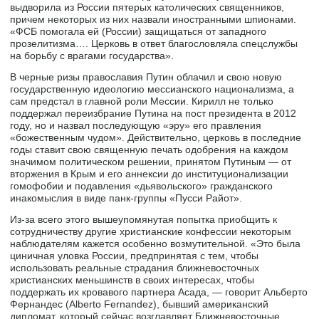
выдворила из России пятерых католических священников,
причем некоторых из них назвали иностранными шпионами.
«ФСБ помогала ей (России) защищаться от западного
прозелитизма…. Церковь в ответ благословляла спецслужбы
на борьбу с врагами государства».
В черные ризы православия Путин облачил и свою новую
государственную идеологию мессианского национализма, а
сам предстал в главной роли Мессии. Кирилл не только
поддержал переизбрание Путина на пост президента в 2012
году, но и назвал последующую «эру» его правления
«божественным чудом». Действительно, церковь в последние
годы ставит свою священную печать одобрения на каждом
значимом политическом решении, принятом Путиным — от
вторжения в Крым и его аннексии до институционализации
гомофобии и подавления «дьявольского» гражданского
инакомыслия в виде панк-группы «Пусси Райот».
Из-за всего этого вышеупомянутая попытка приобщить к
сотрудничеству другие христианские конфессии некоторым
наблюдателям кажется особенно возмутительной. «Это была
циничная уловка России, предпринятая с тем, чтобы
использовать реальные страдания ближневосточных
христианских меньшинств в своих интересах, чтобы
поддержать их кровавого партнера Асада, — говорит Альберто
Фернандес (Alberto Fernandez), бывший американский
дипломат, который сейчас возглавляет Ближневосточные