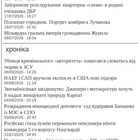
Заборонене розслідування: квартирна «схема» в родині
очільника ДБР
17/07/2026 - 18:27
Психопат-городник. Портрет комбрига Лучанова
16/07/2026 - 16:42
Мільярдна гральна імперія громадянина Журила
09/07/2026 - 18:04
хроніка
Убивця кримінального «авторитета» намагався сховатись від
тюрми в ЗСУ
06/08/2026 - 14:28
НАБУ і САП вручили експослу в США нові підозри
06/08/2026 - 12:19
Звичайнісіньке шкідництво. Джипери і мотокросери хочуть
й надалі знищувати природу Карпат
04/08/2026 - 20:19
Розкрадання міжнародної допомоги: суд відправив Банькова
із МЗС в СІЗО
03/08/2026 - 20:43
Російські спецслужби переконали пенсіонера вбити
командира 2-го корпусу Нацгвардії
31/07/2026 - 19:45