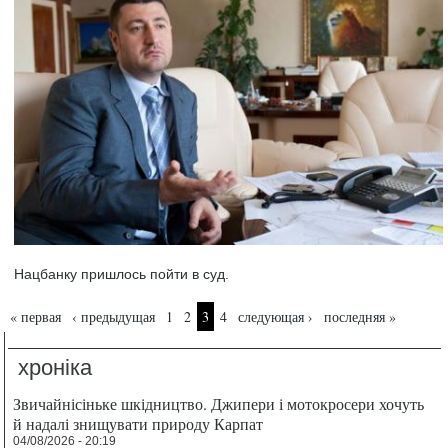
Нацбанку пришлось пойти в суд.
Страницы
« первая
‹ предыдущая
1
2
3
4
следующая ›
последняя »
хроніка
Звичайнісіньке шкідництво. Джипери і мотокросери хочуть
й надалі знищувати природу Карпат
04/08/2026 - 20:19