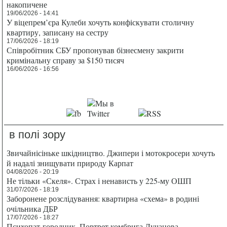
накопичене
19/06/2026 - 14:41
У віцепрем’єра Кулеби хочуть конфіскувати столичну
квартиру, записану на сестру
17/06/2026 - 18:19
Співробітник СБУ пропонував бізнесмену закрити
кримінальну справу за $150 тисяч
16/06/2026 - 16:56
в полі зору
Звичайнісіньке шкідництво. Джипери і мотокросери хочуть
й надалі знищувати природу Карпат
04/08/2026 - 20:19
Не тільки «Скеля». Страх і ненависть у 225-му ОШП
31/07/2026 - 18:19
Заборонене розслідування: квартирна «схема» в родині
очільника ДБР
17/07/2026 - 18:27
Психопат-городник. Портрет комбрига Лучанова