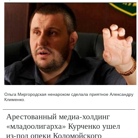
Ольга Миргородская ненароком сделала приятное Александру
Клименко.
Арестованный медиа-холдинг
«младоолигарха» Курченко ушел
из-под опеки Коломойского