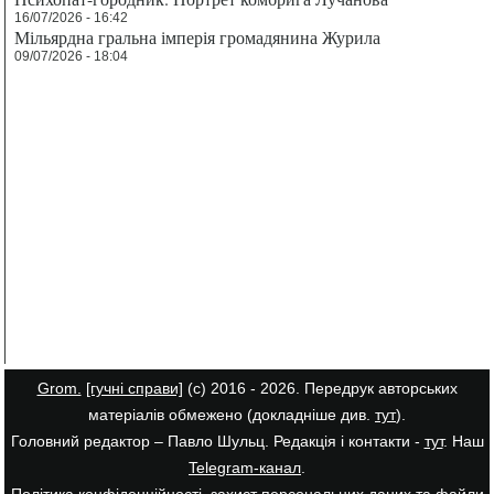
16/07/2026 - 16:42
Мільярдна гральна імперія громадянина Журила
09/07/2026 - 18:04
Grom.
[гучні справи]
(с) 2016 - 2026. Передрук авторських
матеріалів обмежено (докладніше див.
тут
).
Головний редактор – Павло Шульц. Редакція і контакти -
тут
. Наш
Telegram-канал
.
Політика конфіденційності, захист персональних даних та файли