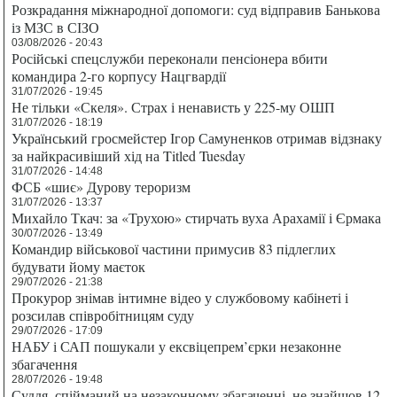
Розкрадання міжнародної допомоги: суд відправив Банькова
із МЗС в СІЗО
03/08/2026 - 20:43
Російські спецслужби переконали пенсіонера вбити
командира 2-го корпусу Нацгвардії
31/07/2026 - 19:45
Не тільки «Скеля». Страх і ненависть у 225-му ОШП
31/07/2026 - 18:19
Український гросмейстер Ігор Самуненков отримав відзнаку
за найкрасивіший хід на Titled Tuesday
31/07/2026 - 14:48
ФСБ «шиє» Дурову тероризм
31/07/2026 - 13:37
Михайло Ткач: за «Трухою» стирчать вуха Арахамії і Єрмака
30/07/2026 - 13:49
Командир військової частини примусив 83 підлеглих
будувати йому маєток
29/07/2026 - 21:38
Прокурор знімав інтимне відео у службовому кабінеті і
розсилав співробітницям суду
29/07/2026 - 17:09
НАБУ і САП пошукали у ексвіцепрем’єрки незаконне
збагачення
28/07/2026 - 19:48
Суддя, спійманий на незаконному збагаченні, не знайшов 12