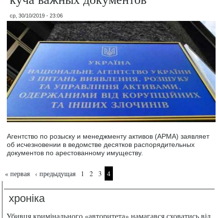
ср, 30/10/2019 - 23:06
Агентство по розыску и менеджменту активов (АРМА) заявляет
об исчезновении в ведомстве десятков распорядительных
документов по арестованному имуществу.
Страницы
« первая
‹ предыдущая
1
2
3
4
хроніка
Убивця кримінального «авторитета» намагався сховатись від