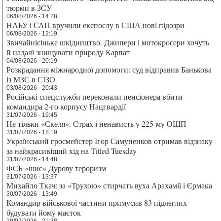
тюрми в ЗСУ
06/08/2026 - 14:28
НАБУ і САП вручили експослу в США нові підозри
06/08/2026 - 12:19
Звичайнісіньке шкідництво. Джипери і мотокросери хочуть
й надалі знищувати природу Карпат
04/08/2026 - 20:19
Розкрадання міжнародної допомоги: суд відправив Банькова
із МЗС в СІЗО
03/08/2026 - 20:43
Російські спецслужби переконали пенсіонера вбити
командира 2-го корпусу Нацгвардії
31/07/2026 - 19:45
Не тільки «Скеля». Страх і ненависть у 225-му ОШП
31/07/2026 - 18:19
Український гросмейстер Ігор Самуненков отримав відзнаку
за найкрасивіший хід на Titled Tuesday
31/07/2026 - 14:48
ФСБ «шиє» Дурову тероризм
31/07/2026 - 13:37
Михайло Ткач: за «Трухою» стирчать вуха Арахамії і Єрмака
30/07/2026 - 13:49
Командир військової частини примусив 83 підлеглих
будувати йому маєток