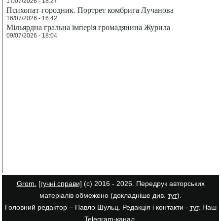
17/07/2026 - 18:27
Психопат-городник. Портрет комбрига Лучанова
16/07/2026 - 16:42
Мільярдна гральна імперія громадянина Журила
09/07/2026 - 18:04
Grom.
[гучні справи]
(с) 2016 - 2026. Передрук авторських
матеріалів обмежено (докладніше див.
тут
).
Головний редактор – Павло Шульц. Редакція і контакти -
тут
. Наш
Telegram-канал
.