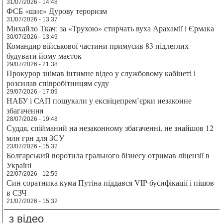
31/07/2026 - 14:48
ФСБ «шиє» Дурову тероризм
31/07/2026 - 13:37
Михайло Ткач: за «Трухою» стирчать вуха Арахамії і Єрмака
30/07/2026 - 13:49
Командир військової частини примусив 83 підлеглих
будувати йому маєток
29/07/2026 - 21:38
Прокурор знімав інтимне відео у службовому кабінеті і
розсилав співробітницям суду
29/07/2026 - 17:09
НАБУ і САП пошукали у ексвіцепрем’єрки незаконне
збагачення
28/07/2026 - 19:48
Суддя, спійманий на незаконному збагаченні, не знайшов 12
млн грн для ЗСУ
23/07/2026 - 15:32
Болгарський воротила грального бізнесу отримав ліцензії в
Україні
22/07/2026 - 12:59
Син соратника кума Путіна піддався VIP-бусифікації і пішов
в СЗЧ
21/07/2026 - 15:32
з відео