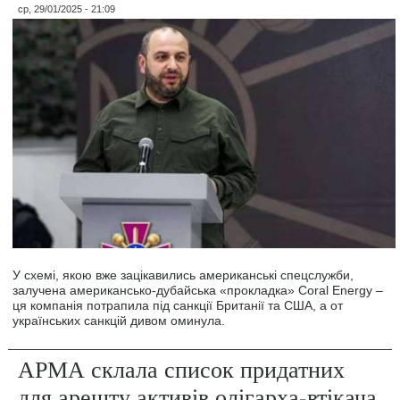
ср, 29/01/2025 - 21:09
У схемі, якою вже зацікавились американські спецслужби,
залучена американсько-дубайська «прокладка» Coral Energy –
ця компанія потрапила під санкції Британії та США, а от
українських санкцій дивом оминула.
АРМА склала список придатних
для арешту активів олігарха-втікача