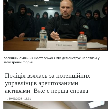
Колишній очільник Полтавської ОДА демонструє непотизм у
загостреній формі.
Поліція взялась за потенційних
управлінців арештованими
активами. Вже є перша справа
чт, 30/01/2025 - 18:31