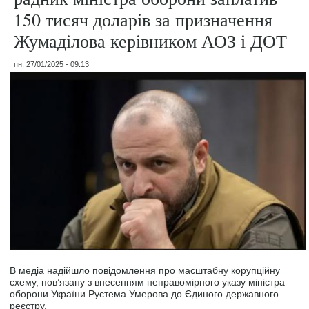
150 тисяч доларів за призначення
Жумаділова керівником АОЗ і ДОТ
пн, 27/01/2025 - 09:13
В медіа надійшло повідомлення про масштабну корупційну
схему, пов’язану з внесенням неправомірного указу міністра
оборони України Рустема Умерова до Єдиного державного
реєстру.