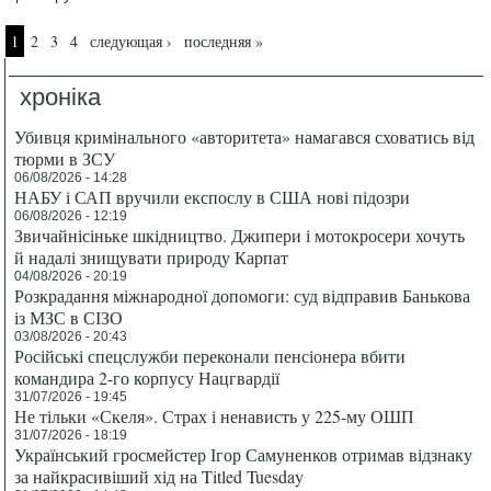
Страницы
1
2
3
4
следующая ›
последняя »
хроніка
Убивця кримінального «авторитета» намагався сховатись від
тюрми в ЗСУ
06/08/2026 - 14:28
НАБУ і САП вручили експослу в США нові підозри
06/08/2026 - 12:19
Звичайнісіньке шкідництво. Джипери і мотокросери хочуть
й надалі знищувати природу Карпат
04/08/2026 - 20:19
Розкрадання міжнародної допомоги: суд відправив Банькова
із МЗС в СІЗО
03/08/2026 - 20:43
Російські спецслужби переконали пенсіонера вбити
командира 2-го корпусу Нацгвардії
31/07/2026 - 19:45
Не тільки «Скеля». Страх і ненависть у 225-му ОШП
31/07/2026 - 18:19
Український гросмейстер Ігор Самуненков отримав відзнаку
за найкрасивіший хід на Titled Tuesday